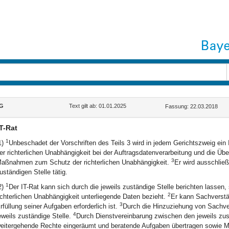
G
Text gilt ab: 01.01.2025
Fassung: 22.03.2018
IT-Rat
1
1)
Unbeschadet der Vorschriften des Teils 3 wird in jedem Gerichtszweig ein I
er richterlichen Unabhängigkeit bei der Auftragsdatenverarbeitung und die Ü
3
aßnahmen zum Schutz der richterlichen Unabhängigkeit.
Er wird ausschließ
uständigen Stelle tätig.
1
2)
Der IT-Rat kann sich durch die jeweils zuständige Stelle berichten lassen,
2
ichterlichen Unabhängigkeit unterliegende Daten bezieht.
Er kann Sachverstä
3
rfüllung seiner Aufgaben erforderlich ist.
Durch die Hinzuziehung von Sachver
4
eweils zuständige Stelle.
Durch Dienstvereinbarung zwischen den jeweils zus
eitergehende Rechte eingeräumt und beratende Aufgaben übertragen sowie M