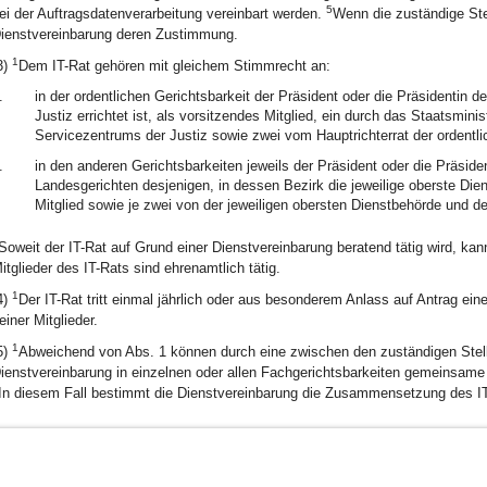
5
ei der Auftragsdatenverarbeitung vereinbart werden.
Wenn die zuständige Stel
ienstvereinbarung deren Zustimmung.
1
3)
Dem IT-Rat gehören mit gleichem Stimmrecht an:
.
in der ordentlichen Gerichtsbarkeit der Präsident oder die Präsidentin 
Justiz errichtet ist, als vorsitzendes Mitglied, ein durch das Staatsminis
Servicezentrums der Justiz sowie zwei vom Hauptrichterrat der ordentli
.
in den anderen Gerichtsbarkeiten jeweils der Präsident oder die Präsid
Landesgerichten desjenigen, in dessen Bezirk die jeweilige oberste Dien
Mitglied sowie je zwei von der jeweiligen obersten Dienstbehörde und de
Soweit der IT-Rat auf Grund einer Dienstvereinbarung beratend tätig wird, k
itglieder des IT-Rats sind ehrenamtlich tätig.
1
4)
Der IT-Rat tritt einmal jährlich oder aus besonderem Anlass auf Antrag e
einer Mitglieder.
1
5)
Abweichend von Abs. 1 können durch eine zwischen den zuständigen Stelle
ienstvereinbarung in einzelnen oder allen Fachgerichtsbarkeiten gemeinsame I
In diesem Fall bestimmt die Dienstvereinbarung die Zusammensetzung des IT
BayernPortal
Datenschutz