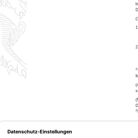
b
D
(
1
2
2
M
(
s
(
D
2
Bayern.de