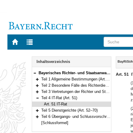
Zur
Zur
Startseite
Trefferliste
von
der
Navigation
BAYERN.RECHT
letzten
Inhalt
Inhaltsverzeichnis
BayRiStA
Suche
Bayerisches Richter- und Staatsanwaltsgesetz (BayRiStAG) Vom 22. März 2018 (GVBl. S. 118) BayRS 301-1-J (Art. 1–74)
Art. 51
Bereich reduzieren
Teil 1 Allgemeine Bestimmungen (Art. 1–13)
Bereich erweitern
(
Teil 2 Besondere Fälle des Richterdienstes (Art. 14–16)
d
Bereich erweitern
Teil 3 Vertretungen der Richter und Staatsanwälte (Art. 17–50)
M
Bereich erweitern
Teil 4 IT-Rat (Art. 51)
z
Bereich reduzieren
Art. 51 IT-Rat
(
Teil 5 Dienstgerichte (Art. 52–70)
Bereich erweitern
r
Teil 6 Übergangs- und Schlussvorschriften (Art. 71–74)
E
Bereich erweitern
[Schlussformel]
j
w