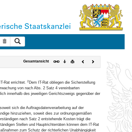
Suche ausführen
Suche zurücksetzen
Download
Drucken
Vorheriges
Nächstes
Gesamtansicht
Dokument
Dokument
2
T-Rat errichtet.
Dem IT-Rat obliegen die Sicherstellung
berwachung von nach Abs. 2 Satz 4 vereinbarten
lich innerhalb des jeweiligen Gerichtszweigs gegenüber der
 soweit sich die Auftragsdatenverarbeitung auf der
ndige hinzuziehen, soweit dies zur ordnungsgemäßen
ständigen nach Satz 2 entstehende Kosten trägt die
tändigen Stellen und Hauptrichterräten können dem IT-Rat
aßnahmen zum Schutz der richterlichen Unabhängigkeit