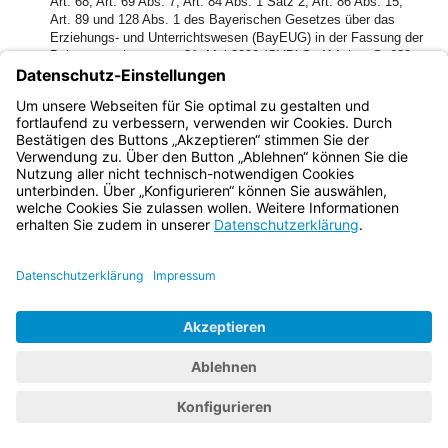
Art. 68, Art. 69 Abs. 7, Art. 84 Abs. 1 Satz 2, Art. 86 Abs. 15,
Art. 89 und 128 Abs. 1 des Bayerischen Gesetzes über das
Erziehungs- und Unterrichtswesen (BayEUG) in der Fassung der
Bekanntmachung vom 31. Mai 2000 (GVBl S. 414, ber. S. 632,
BayRS 2230-1-1-UK), zuletzt geändert durch Gesetz vom 26.
Juli 2006 (GVBl S. 397), erlässt das Bayerische
Staatsministerium für Unterricht und Kultus folgende
Verordnung:
Bayern.de
BayernPortal
Datenschutz
Impressum
Barrierefreiheit
Hilfe
Kontakt
Kontrastwechsel
Schriftgröße