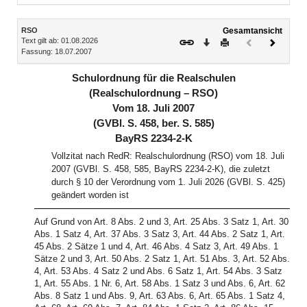
Inhalt
RSO
Gesamtansicht
Text gilt ab: 01.08.2026
Download
Drucken
Vorheriges
Nächste
Fassung: 18.07.2007
Dokument
Dokume
(inaktiv)
Schulordnung für die Realschulen
(Realschulordnung – RSO)
Vom 18. Juli 2007
(GVBl. S. 458, ber. S. 585)
BayRS 2234-2-K
Vollzitat nach RedR: Realschulordnung (RSO) vom 18. Juli
2007 (GVBl. S. 458, 585, BayRS 2234-2-K), die zuletzt
durch § 10 der Verordnung vom 1. Juli 2026 (GVBl. S. 425)
geändert worden ist
Auf Grund von Art. 8 Abs. 2 und 3, Art. 25 Abs. 3 Satz 1, Art. 30
Abs. 1 Satz 4, Art. 37 Abs. 3 Satz 3, Art. 44 Abs. 2 Satz 1, Art.
45 Abs. 2 Sätze 1 und 4, Art. 46 Abs. 4 Satz 3, Art. 49 Abs. 1
Sätze 2 und 3, Art. 50 Abs. 2 Satz 1, Art. 51 Abs. 3, Art. 52 Abs.
4, Art. 53 Abs. 4 Satz 2 und Abs. 6 Satz 1, Art. 54 Abs. 3 Satz
1, Art. 55 Abs. 1 Nr. 6, Art. 58 Abs. 1 Satz 3 und Abs. 6, Art. 62
Abs. 8 Satz 1 und Abs. 9, Art. 63 Abs. 6, Art. 65 Abs. 1 Satz 4,