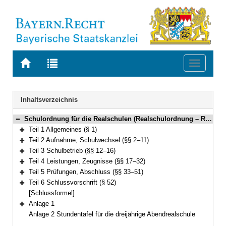
Zur
Zur
Toggle
Startseite
Trefferliste
navigati
von
der
BAYERN.RECHT
letzten
Navigation
Inhaltsverzeichnis
Suche
Schulordnung für die Realschulen (Realschulordnung – RSO) Vom 18. Juli 2007 (GVBl. S. 458, ber. S. 585) BayRS 2234-2-K (§§ 1–52)
Bereich reduzieren
Teil 1 Allgemeines (§ 1)
Bereich erweitern
Teil 2 Aufnahme, Schulwechsel (§§ 2–11)
Bereich erweitern
Teil 3 Schulbetrieb (§§ 12–16)
Bereich erweitern
Teil 4 Leistungen, Zeugnisse (§§ 17–32)
Bereich erweitern
Teil 5 Prüfungen, Abschluss (§§ 33–51)
Bereich erweitern
Teil 6 Schlussvorschrift (§ 52)
Bereich erweitern
[Schlussformel]
Anlage 1
Bereich erweitern
Anlage 2 Stundentafel für die dreijährige Abendrealschule