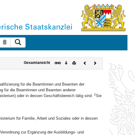
Suche ausführen
Suche zurücksetzen
Download
Drucken
Vorheriges
Nächstes
Gesamtansicht
Dokument
Dokument
ualifizierung für die Beamtinnen und Beamten der
ung für die Beamtinnen und Beamten anderer
2
isterium) oder in dessen Geschäftsbereich tätig sind.
Sie
sterium für Familie, Arbeit und Soziales oder in dessen
r Verordnung zur Ergänzung der Ausbildungs- und