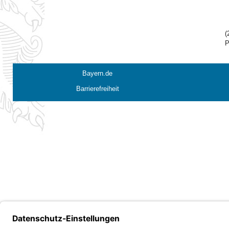
(
P
Bayern.de
Barrierefreiheit