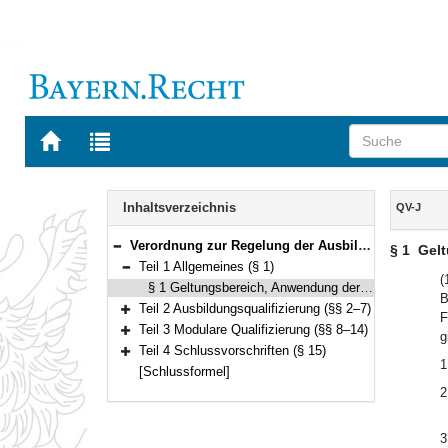
Zur
Zur
Startseite
Trefferliste
von
der
Navigation
BAYERN.RECHT
letzten
Inhalt
Inhaltsverzeichnis
QV-J
Suche
Verordnung zur Regelung der Ausbildungsqualifizierung und der modularen Qualifizierung in der Justiz (Qualifizierungsverordnung Justiz – QV-J) Vom 22. Februar 2012 (GVBl. S. 51) BayRS 2038-5-3-1-J (§§ 1–15)
§ 1
Gel
Bereich reduzieren
Teil 1 Allgemeines (§ 1)
Bereich reduzieren
(
§ 1 Geltungsbereich, Anwendung der Allgemeinen Prüfungsordnung
B
Teil 2 Ausbildungsqualifizierung (§§ 2–7)
F
Bereich erweitern
Teil 3 Modulare Qualifizierung (§§ 8–14)
g
Bereich erweitern
Teil 4 Schlussvorschriften (§ 15)
Bereich erweitern
1
[Schlussformel]
2
3