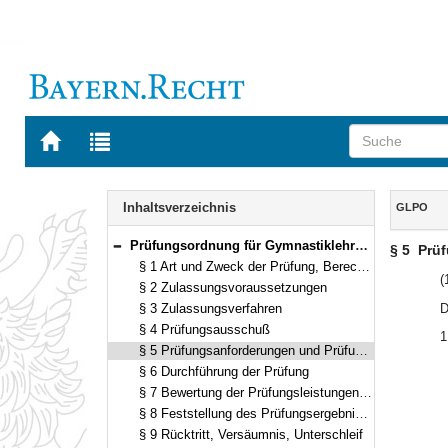
Zur
Zur
Startseite
Trefferliste
von
der
Navigation
BAYERN.RECHT
letzten
Inhalt
Inhaltsverzeichnis
GLPO
Suche
Prüfungsordnung für Gymnastiklehrer im freien Beruf (Gymnastiklehrerprüfungsordnung – GLPO) Vom 21. August 1978 (BayRS IV S. 401) BayRS 227-3-3-K (§§ 1–10)
§ 5
Prü
Bereich reduzieren
§ 1 Art und Zweck der Prüfung, Berechtigungen
(
§ 2 Zulassungsvoraussetzungen
§ 3 Zulassungsverfahren
D
§ 4 Prüfungsausschuß
1
§ 5 Prüfungsanforderungen und Prüfungsform
§ 6 Durchführung der Prüfung
§ 7 Bewertung der Prüfungsleistungen, Notenbildung
§ 8 Feststellung des Prüfungsergebnisses, Wiederholung, Zeugnis
§ 9 Rücktritt, Versäumnis, Unterschleif