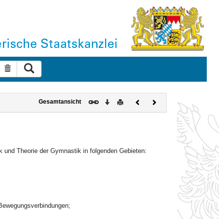
Suche ausführen
Suche zurücksetzen
Download
Drucken
Vorheriges
Nächstes
Gesamtansicht
Dokument
Dokument
k und Theorie der Gymnastik in folgenden Gebieten:
n Bewegungsverbindungen;