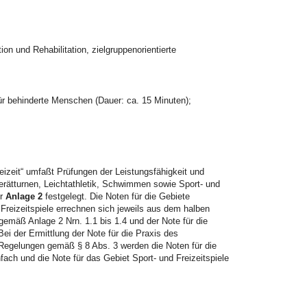
on und Rehabilitation, zielgruppenorientierte
ür behinderte Menschen (Dauer: ca. 15 Minuten);
eizeit“ umfaßt Prüfungen der Leistungsfähigkeit und
erätturnen, Leichtathletik, Schwimmen sowie Sport- und
er
Anlage 2
festgelegt. Die Noten für die Gebiete
Freizeitspiele errechnen sich jeweils aus dem halben
emäß Anlage 2 Nrn. 1.1 bis 1.4 und der Note für die
i der Ermittlung der Note für die Praxis des
e Regelungen gemäß § 8 Abs. 3 werden die Noten für die
ach und die Note für das Gebiet Sport- und Freizeitspiele