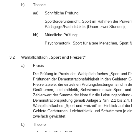
b)
Theorie
aa)
Schriftliche Prüfung:
Sportförderunterricht, Sport im Rahmen der Präventi
Pädagogik/Fachdidaktik (Dauer: zwei Stunden);
bb)
Mündliche Prüfung:
Psychomotorik, Sport für ältere Menschen, Sport f
3.2
Wahlpflichtfach
„Sport und Freizeit“
a)
Praxis
Die Prüfung in Praxis des Wahlpflichtfaches „Sport und Fr
Prüfungen der Demonstrationsfähigkeit in den Gebieten G
Freizeitspiele; die einzelnen Prüfungsleistungen sind in d
Gerätturnen, Leichtathletik, Schwimmen sowie Sport- und 
Zahlenwert der Summe der Note für die Leistungsprüfung g
Demonstrationsprüfung gemäß Anlage 2 Nrn. 2.1 bis 2.4. Be
Wahlpflichtfaches „Sport und Freizeit“ im Hinblick auf di
Gebiete Gerätturnen, Leichtathletik und Schwimmen je einf
zweifach gewichtet.
b)
Theorie