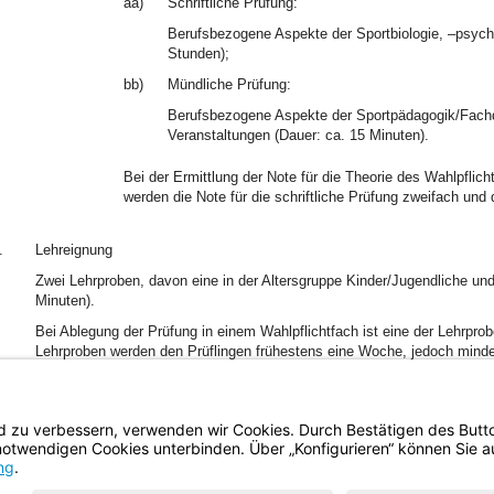
aa)
Schriftliche Prüfung:
Berufsbezogene Aspekte der Sportbiologie, –psych
Stunden);
bb)
Mündliche Prüfung:
Berufsbezogene Aspekte der Sportpädagogik/Fachdi
Veranstaltungen (Dauer: ca. 15 Minuten).
Bei der Ermittlung der Note für die Theorie des Wahlpflic
werden die Note für die schriftliche Prüfung zweifach und 
.
Lehreignung
Zwei Lehrproben, davon eine in der Altersgruppe Kinder/Jugendliche und
Minuten).
Bei Ablegung der Prüfung in einem Wahlpflichtfach ist eine der Lehrpr
Lehrproben werden den Prüflingen frühestens eine Woche, jedoch mind
bekanntgegeben. Die Prüflinge haben die Lehrproben schriftlich ausgea
auszuhändigen.
BayernPortal
Datenschutz