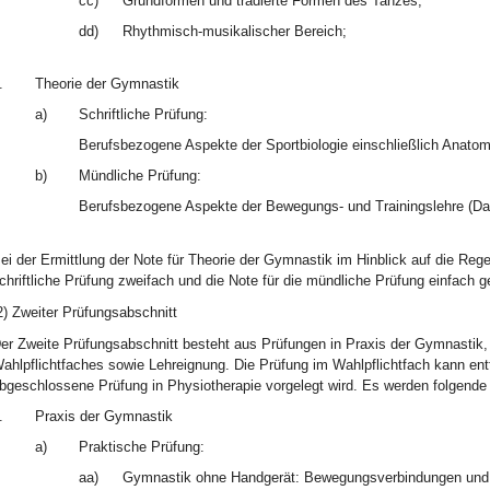
cc)
Grundformen und tradierte Formen des Tanzes;
dd)
Rhythmisch-musikalischer Bereich;
.
Theorie der Gymnastik
a)
Schriftliche Prüfung:
Berufsbezogene Aspekte der Sportbiologie einschließlich Anatom
b)
Mündliche Prüfung:
Berufsbezogene Aspekte der Bewegungs- und Trainingslehre (Dau
ei der Ermittlung der Note für Theorie der Gymnastik im Hinblick auf die Reg
chriftliche Prüfung zweifach und die Note für die mündliche Prüfung einfach g
2) Zweiter Prüfungsabschnitt
er Zweite Prüfungsabschnitt besteht aus Prüfungen in Praxis der Gymnastik,
ahlpflichtfaches sowie Lehreignung. Die Prüfung im Wahlpflichtfach kann entf
bgeschlossene Prüfung in Physiotherapie vorgelegt wird. Es werden folgende 
.
Praxis der Gymnastik
a)
Praktische Prüfung:
aa)
Gymnastik ohne Handgerät: Bewegungsverbindungen und