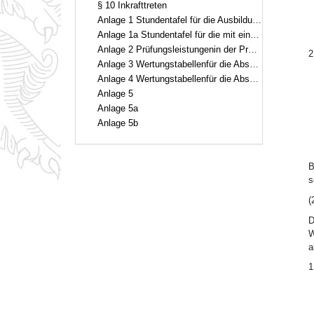
§ 10 Inkrafttreten
Anlage 1 Stundentafel für die Ausbildung von Gymnastiklehrern im freien Beruf
Anlage 1a Stundentafel für die mit einer Physiotherapeutenausbildung verbundene Ausbildung von Gymnastiklehrern im freien Beruf
Anlage 2 Prüfungsleistungenin der Praxis des Wahlpflichtfaches „Sport und Freizeit“gemäß § 5 Abs. 2 Nr. 3.2 Buchst. a
2
Anlage 3 Wertungstabellenfür die Abschlußprüfung im Leichtathletik
Anlage 4 Wertungstabellenfür die Abschlußprüfung im Schwimmen
Anlage 5
Anlage 5a
Anlage 5b
B
s
(
D
W
a
1