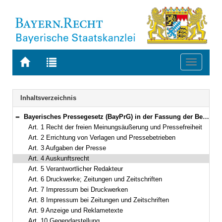
Zur
Zur
Toggle
Startseite
Trefferliste
navigati
von
der
BAYERN.RECHT
letzten
Navigation
Inhaltsverzeichnis
Suche
Bayerisches Pressegesetz (BayPrG) in der Fassung der Bekanntmachung vom 19. April 2000 (GVBl. S. 340) BayRS 2250-1-I (Art. 1–19)
Bereich reduzieren
Art. 1 Recht der freien Meinungsäußerung und Pressefreiheit
Art. 2 Errichtung von Verlagen und Pressebetrieben
Art. 3 Aufgaben der Presse
Art. 4 Auskunftsrecht
Art. 5 Verantwortlicher Redakteur
Art. 6 Druckwerke; Zeitungen und Zeitschriften
Art. 7 Impressum bei Druckwerken
Art. 8 Impressum bei Zeitungen und Zeitschriften
Art. 9 Anzeige und Reklametexte
Art. 10 Gegendarstellung