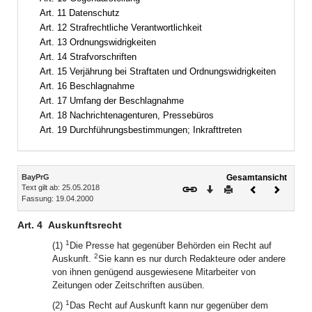
Art. 11 Datenschutz
Art. 12 Strafrechtliche Verantwortlichkeit
Art. 13 Ordnungswidrigkeiten
Art. 14 Strafvorschriften
Art. 15 Verjährung bei Straftaten und Ordnungswidrigkeiten
Art. 16 Beschlagnahme
Art. 17 Umfang der Beschlagnahme
Art. 18 Nachrichtenagenturen, Pressebüros
Art. 19 Durchführungsbestimmungen; Inkrafttreten
Inhalt
BayPrG
Gesamtansicht
Text gilt ab: 25.05.2018
Download
Drucken
Vorheriges
Nächste
Fassung: 19.04.2000
Dokument
Dokume
Art. 4
Auskunftsrecht
1
(1)
Die Presse hat gegenüber Behörden ein Recht auf
2
Auskunft.
Sie kann es nur durch Redakteure oder andere
von ihnen genügend ausgewiesene Mitarbeiter von
Zeitungen oder Zeitschriften ausüben.
1
(2)
Das Recht auf Auskunft kann nur gegenüber dem