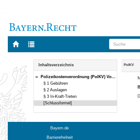
Zur
Zur
Startseite
Trefferliste
von
der
Navigation
BAYERN.RECHT
letzten
Inhalt
Inhaltsverzeichnis
PolKV
Suche
Polizeikostenverordnung (PolKV) Vom 13. November 2000 (GVBl. S. 785) BayRS 2012-1-1-2-I (§§ 1–3)
M
Bereich reduzieren
§ 1 Gebühren
B
§ 2 Auslagen
D
§ 3 In-Kraft-Treten
[Schlussformel]
Bayern.de
Barrierefreiheit