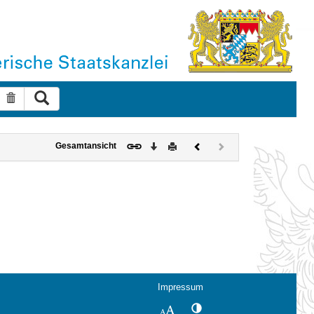
Suche ausführen
Suche zurücksetzen
Download
Drucken
Vorheriges
Nächstes
Gesamtansicht
Dokument
Dokument
(inaktiv)
Impressum
Kontrastwechsel
Schriftgröße