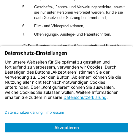
5.
Geschäfts-, Jahres- und Verwaltungsberichte, soweit
sie nur unter Personen verbreitet werden, für die sie
nach Gesetz oder Satzung bestimmt sind,
6.
Film- und Videoproduktionen,
7.
Offenlegungs-, Auslege- und Patentschriften.
(2) Das Staatsministerium für Wissenschaft und Kunst kann
weitere Gattungen von Texten von der Ablieferungspflicht
ausnehmen, wenn an deren Sammlung und
bibliographischer Aufzeichnung kein öffentliches Interesse
besteht.
Bayern.de
BayernPortal
Datenschutz
Impressum
Barrierefreiheit
Hilfe