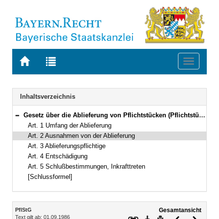
Zur
Zur
Toggle
Startseite
Trefferliste
navigati
von
der
BAYERN.RECHT
letzten
Navigation
Inhaltsverzeichnis
Suche
Gesetz über die Ablieferung von Pflichtstücken (Pflichtstückegesetz – PflStG) Vom 6. August 1986 (GVBl. S. 216) BayRS 2240-1-WK (Art. 1–5)
Bereich reduzieren
Art. 1 Umfang der Ablieferung
Art. 2 Ausnahmen von der Ablieferung
Art. 3 Ablieferungspflichtige
Art. 4 Entschädigung
Art. 5 Schlußbestimmungen, Inkrafttreten
[Schlussformel]
Inhalt
PflStG
Gesamtansicht
Text gilt ab: 01.09.1986
Download
Drucken
Vorheriges
Nächste