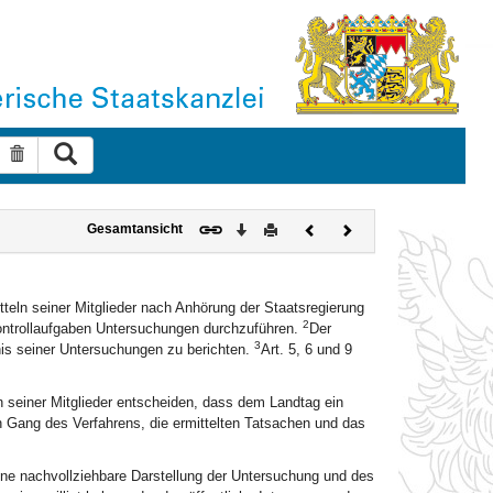
Suche ausführen
Suche zurücksetzen
Download
Drucken
Vorheriges
Nächstes
Gesamtansicht
Dokument
Dokument
teln seiner Mitglieder nach Anhörung der Staatsregierung
2
ontrollaufgaben Untersuchungen durchzuführen.
Der
3
is seiner Untersuchungen zu berichten.
Art. 5, 6 und 9
 seiner Mitglieder entscheiden, dass dem Landtag ein
n Gang des Verfahrens, die ermittelten Tatsachen und das
eine nachvollziehbare Darstellung der Untersuchung und des