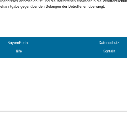
rgebnisses erforderlich ist und die Betroffenen entweder in die Veröffentlichun
ekanntgabe gegenüber den Belangen der Betroffenen überwiegt.
BayernPortal
Datenschutz
Hilfe
Kontakt