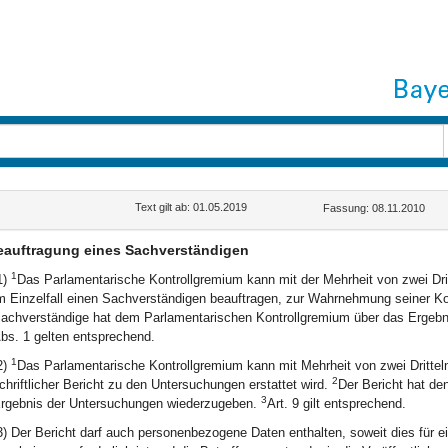
Text gilt ab: 01.05.2019
Fassung: 08.11.2010
eauftragung eines Sachverständigen
1
1)
Das Parlamentarische Kontrollgremium kann mit der Mehrheit von zwei Drit
m Einzelfall einen Sachverständigen beauftragen, zur Wahrnehmung seiner K
achverständige hat dem Parlamentarischen Kontrollgremium über das Ergebn
bs. 1 gelten entsprechend.
1
2)
Das Parlamentarische Kontrollgremium kann mit Mehrheit von zwei Dritteln
2
chriftlicher Bericht zu den Untersuchungen erstattet wird.
Der Bericht hat de
3
rgebnis der Untersuchungen wiederzugeben.
Art. 9 gilt entsprechend.
3) Der Bericht darf auch personenbezogene Daten enthalten, soweit dies für 