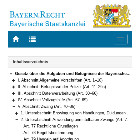
Zur
Zur
Toggle
Startseite
Trefferliste
navigati
von
der
BAYERN.RECHT
letzten
Navigation
Inhaltsverzeichnis
Suche
Gesetz über die Aufgaben und Befugnisse der Bayerischen Polizei (Polizeiaufgabengesetz – PAG) in der Fassung der Bekanntmachung vom 14. September 1990 (GVBl. S. 397) BayRS 2012-1-1-I (Art. 1–102)
Bereich reduzieren
I. Abschnitt Allgemeine Vorschriften (Art. 1–10)
Bereich erweitern
II. Abschnitt Befugnisse der Polizei (Art. 11–29a)
Bereich erweitern
III. Abschnitt Datenverarbeitung (Art. 30–66)
Bereich erweitern
IV. Abschnitt Vollzugshilfe (Art. 67–69)
Bereich erweitern
V. Abschnitt Zwang (Art. 70–86)
Bereich reduzieren
1. Unterabschnitt Erzwingung von Handlungen, Duldungen und Unterlassungen (Art. 70–76)
Bereich erweitern
2. Unterabschnitt Anwendung unmittelbaren Zwangs (Art. 77–86)
Bereich reduzieren
Art. 77 Rechtliche Grundlagen
Art. 78 Begriffsbestimmung
Art. 79 Handeln auf Anordnung