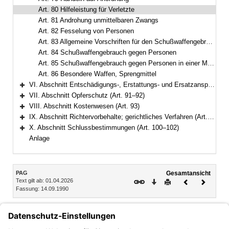
Art. 80 Hilfeleistung für Verletzte
Art. 81 Androhung unmittelbaren Zwangs
Art. 82 Fesselung von Personen
Art. 83 Allgemeine Vorschriften für den Schußwaffengebrauch
Art. 84 Schußwaffengebrauch gegen Personen
Art. 85 Schußwaffengebrauch gegen Personen in einer Menschenmenge
Art. 86 Besondere Waffen, Sprengmittel
VI. Abschnitt Entschädigungs-, Erstattungs- und Ersatzansprüche (Art. 87–90)
Bereich erweitern
VII. Abschnitt Opferschutz (Art. 91–92)
Bereich erweitern
VIII. Abschnitt Kostenwesen (Art. 93)
Bereich erweitern
IX. Abschnitt Richtervorbehalte; gerichtliches Verfahren (Art. 94–99)
Bereich erweitern
X. Abschnitt Schlussbestimmungen (Art. 100–102)
Bereich erweitern
Anlage
Inhalt
PAG
Gesamtansicht
Text gilt ab: 01.04.2026
Download
Drucken
Vorheriges
Nächste
Fassung: 14.09.1990
Dokument
Dokume
Art. 80
Hilfeleistung für Verletzte
Wird unmittelbarer Zwang angewendet, ist Verletzten,