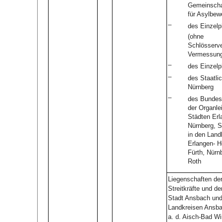
Gemeinscha
für Asylbew
–
des Einzelp
(ohne
Schlösserv
Vermessung
–
des Einzelp
–
des Staatl
Nürnberg
–
des Bundes
der Organle
Städten Erl
Nürnberg, 
in den Land
Erlangen- H
Fürth, Nürn
Roth
Liegenschaften de
Streitkräfte und d
Stadt Ansbach und
Landkreisen Ansba
a. d. Aisch-Bad W