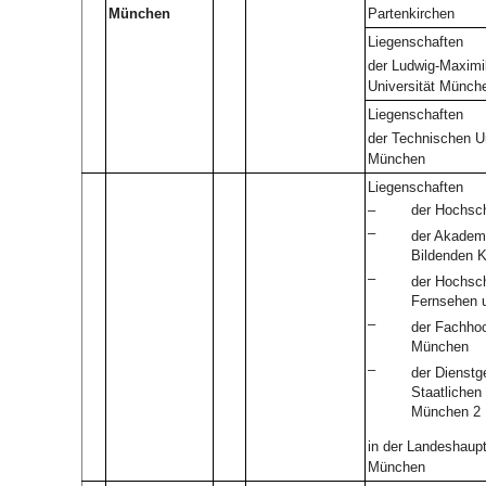
München
Partenkirchen
Liegenschaften
der Ludwig-Maximil
Universität Münch
Liegenschaften
der Technischen Un
München
Liegenschaften
–
der Hochsch
–
der Akadem
Bildenden K
–
der Hochsch
Fernsehen 
–
der Fachho
München
–
der Dienst
Staatliche
München 2
in der Landeshaupt
München