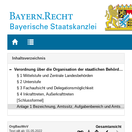
Zur
Zur
Startseite
Trefferliste
von
der
Navigation
Inhaltsverzeichnis
BAYERN.RECHT
letzten
Suche
Verordnung über die Organisation der staatlichen Behörden für das Bau- und Wohnungswesen (Organisationsverordnung Bau- und Wohnungswesen – OrgBauWoV) Vom 5. Dezember 2005 (GVBl. S. 626) BayRS 200-25-1-B (§§ 1–4)
Bereich reduzieren
§ 1 Mittelstufe und Zentrale Landesbehörden
§ 2 Unterstufe
§ 3 Fachaufsicht und Delegationsmöglichkeit
§ 4 Inkrafttreten, Außerkrafttreten
[Schlussformel]
Anlage 1 Bezeichnung, Amtssitz, Aufgabenbereich und Amtsbezirk der Staatlichen Bauämter
Inhalt
OrgBauWoV
Gesamtansicht
Text gilt ab: 01.05.2022
Download
Drucken
Vorheriges
Nächste