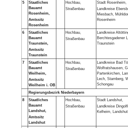
5
Staatliches
Hochbau,
Stadt Rosenheim,
Bauamt
Straßenbau
Landkreise Ebersb
Rosenheim,
Miesbach, Mühldorf
Amtssitz
Rosenheim
Rosenheim
6
Staatliches
Hochbau,
Landkreise Altöttin
Bauamt
Berchtesgadener L
Straßenbau
Traunstein,
Traunstein
Amtssitz
Traunstein
7
Staatliches
Hochbau,
Landkreise Bad Tö
Bauamt
Wolfratshausen, G
Straßenbau
Weilheim,
Partenkirchen, La
Lech, Starnberg, W
Amtssitz
Schongau
Weilheim i. OB
Regierungsbezirk Niederbayern
8
Staatliches
Hochbau,
Stadt Landshut,
Bauamt
Straßenbau
Landkreise Dingolf
Landshut,
Kelheim, Landshut
Amtssitz
Landshut