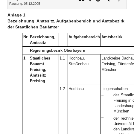
Fassung: 05.12.2005
Dokument
Dokume
(inaktiv)
Anlage 1
Bezeichnung, Amtssitz, Aufgabenbereich und Amtsbezirk
der Staatlichen Bauämter
Nr.
Bezeichnung,
Aufgabenbereich
Amtsbezirk
Amtssitz
Regierungsbezirk Oberbayern
1
Staatliches
1.1
Hochbau,
Landkreise Dachau
Bauamt
Straßenbau
Freising, Fürstenf
Freising,
München
Amtssitz
Freising
1.2
Hochbau
Liegenschaften
–
des Staatl
Freising in 
Landeshaup
München
–
der Techni
Universität
den Landkre