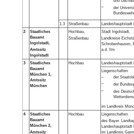
und Dachau
–
der Universi
Bundesweh
1.3
Straßenbau
Landeshauptstadt
2
Staatliches
Hochbau,
Stadt Ingolstadt,
Bauamt
Straßenbau
Landkreise Eichstä
Ingolstadt,
Schrobenhausen, P
Amtssitz
a.d. IIm
Ingolstadt
3
Staatliches
Hochbau
Landeshauptstadt
Bauamt
Liegenschaften
München 1,
–
der Staatsbi
Amtssitz
–
der Bundesp
München
–
des Deutsc
Wetterdiens
im Landkreis Mün
4
Staatliches
Hochbau
Liegenschaften
Bauamt
des Bayer. Landtag
München 2,
Landeshauptstadt
Amtssitz
im Landkreis Garm