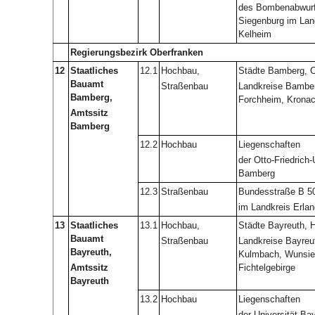
des Bombenabwurf
Siegenburg im Lan
Kelheim
Regierungsbezirk Oberfranken
12
Staatliches
12.1
Hochbau,
Städte Bamberg, C
Bauamt
Straßenbau
Landkreise Bamber
Bamberg,
Forchheim, Kronac
Amtssitz
Bamberg
12.2
Hochbau
Liegenschaften
der Otto-Friedrich-
Bamberg
12.3
Straßenbau
Bundesstraße B 5
im Landkreis Erla
13
Staatliches
13.1
Hochbau,
Städte Bayreuth, H
Bauamt
Straßenbau
Landkreise Bayreut
Bayreuth,
Kulmbach, Wunsie
Amtssitz
Fichtelgebirge
Bayreuth
13.2
Hochbau
Liegenschaften
der Universität Ba