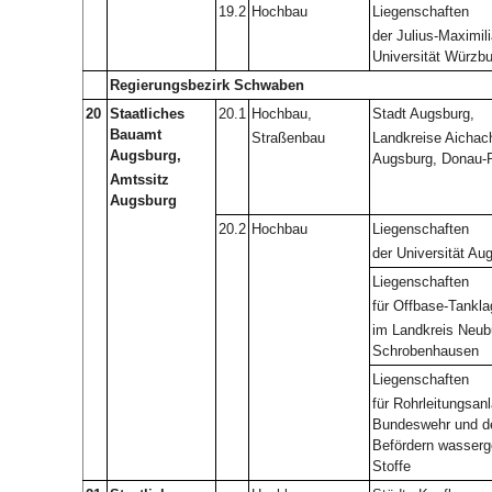
19.2
Hochbau
Liegenschaften
der Julius-Maximil
Universität Würzbu
Regierungsbezirk Schwaben
20
Staatliches
20.1
Hochbau,
Stadt Augsburg,
Bauamt
Straßenbau
Landkreise Aichach
Augsburg,
Augsburg, Donau-
Amtssitz
Augsburg
20.2
Hochbau
Liegenschaften
der Universität Au
Liegenschaften
für Offbase-Tankla
im Landkreis Neub
Schrobenhausen
Liegenschaften
für Rohrleitungsan
Bundeswehr und 
Befördern wasserg
Stoffe