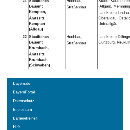
21
Staatliches
Hochbau,
Städte Kaufbeure
Bauamt
(Allgäu), Memming
Straßenbau
Kempten,
Landkreise Lindau
Amtssitz
Oberallgäu, Ostall
Kempten
Unterallgäu
(Allgäu)
22
Staatliches
Hochbau,
Landkreise Dilling
Bauamt
Günzburg, Neu-Ul
Straßenbau
Krumbach,
Amtssitz
Krumbach
(Schwaben)
Bayern.de
BayernPortal
Datenschutz
Impressum
Barrierefreiheit
Hilfe