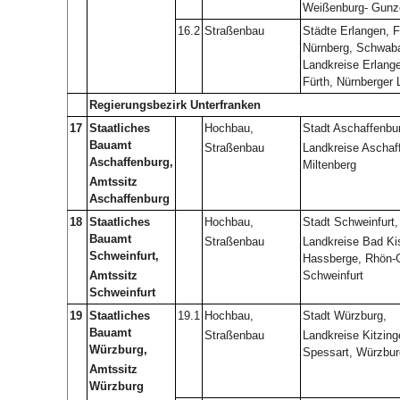
Weißenburg- Gun
16.2
Straßenbau
Städte Erlangen, F
Nürnberg, Schwab
Landkreise Erlang
Fürth, Nürnberger 
Regierungsbezirk Unterfranken
17
Staatliches
Hochbau,
Stadt Aschaffenbu
Bauamt
Straßenbau
Landkreise Aschaf
Aschaffenburg,
Miltenberg
Amtssitz
Aschaffenburg
18
Staatliches
Hochbau,
Stadt Schweinfurt,
Bauamt
Straßenbau
Landkreise Bad Ki
Schweinfurt,
Hassberge, Rhön-G
Amtssitz
Schweinfurt
Schweinfurt
19
Staatliches
19.1
Hochbau,
Stadt Würzburg,
Bauamt
Straßenbau
Landkreise Kitzing
Würzburg,
Spessart, Würzbur
Amtssitz
Würzburg