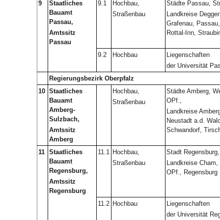
9
Staatliches
9.1
Hochbau,
Städte Passau, St
Bauamt
Straßenbau
Landkreise Deggen
Passau,
Grafenau, Passau
Amtssitz
Rottal-Inn, Straub
Passau
9.2
Hochbau
Liegenschaften
der Universität Pa
Regierungsbezirk Oberpfalz
10
Staatliches
Hochbau,
Städte Amberg, Wei
Bauamt
OPf.,
Straßenbau
Amberg-
Landkreise Amberg
Sulzbach,
Neustadt a.d. Wal
Amtssitz
Schwandorf, Tirsc
Amberg
11
Staatliches
11.1
Hochbau,
Stadt Regensburg,
Bauamt
Straßenbau
Landkreise Cham, 
Regensburg,
OPf., Regensburg
Amtssitz
Regensburg
11.2
Hochbau
Liegenschaften
der Universität Re