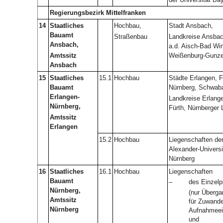
Regierungsbezirk Mittelfranken
14
Staatliches
Hochbau,
Stadt Ansbach,
Bauamt
Straßenbau
Landkreise Ansbac
Ansbach,
a.d. Aisch-Bad Wi
Amtssitz
Weißenburg-Gunz
Ansbach
15
Staatliches
15.1
Hochbau
Städte Erlangen, F
Bauamt
Nürnberg, Schwab
Erlangen-
Landkreise Erlang
Nürnberg,
Fürth, Nürnberger 
Amtssitz
Erlangen
15.2
Hochbau
Liegenschaften der
Alexander-Universi
Nürnberg
16
Staatliches
16.1
Hochbau
Liegenschaften
Bauamt
–
des Einzelp
Nürnberg,
(nur Überg
Amtssitz
für Zuwande
Nürnberg
Aufnahmeei
und