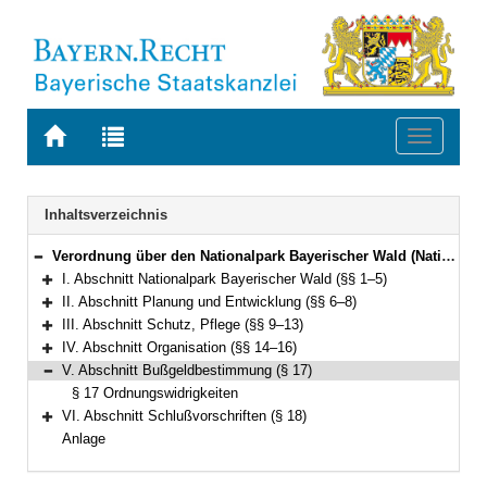
Zur
Zur
Toggle
Startseite
Trefferliste
navigati
von
der
BAYERN.RECHT
letzten
Navigation
Inhaltsverzeichnis
Suche
Verordnung über den Nationalpark Bayerischer Wald (Nationalparkverordnung Bayerischer Wald – BayWaldNatPV) in der Fassung der Bekanntmachung vom 12. September 1997 (GVBl. S. 513) BayRS 791-4-2-U (§§ 1–18)
Bereich reduzieren
I. Abschnitt Nationalpark Bayerischer Wald (§§ 1–5)
Bereich erweitern
II. Abschnitt Planung und Entwicklung (§§ 6–8)
Bereich erweitern
III. Abschnitt Schutz, Pflege (§§ 9–13)
Bereich erweitern
IV. Abschnitt Organisation (§§ 14–16)
Bereich erweitern
V. Abschnitt Bußgeldbestimmung (§ 17)
Bereich reduzieren
§ 17 Ordnungswidrigkeiten
VI. Abschnitt Schlußvorschriften (§ 18)
Bereich erweitern
Anlage