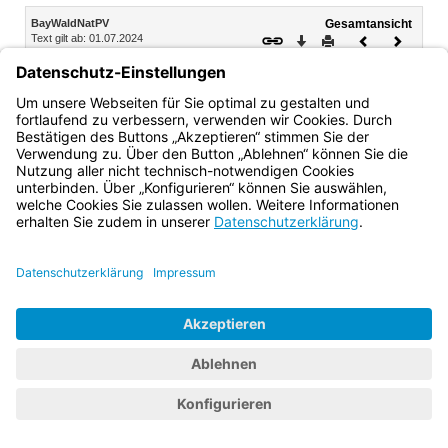
Inhalt
BayWaldNatPV
Gesamtansicht
Text gilt ab: 01.07.2024
Download
Drucken
Vorheriges
Nächste
Fassung: 12.09.1997
Dokument
Dokume
V. Abschnitt Bußgeldbestimmung
§ 17 Ordnungswidrigkeiten
Bayern.de
BayernPortal
Datenschutz
Impressum
Barrierefreiheit
Hilfe
Kontakt
Kontrastwechsel
Schriftgröße