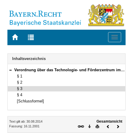
Zur
Zur
Toggle
Startseite
Trefferliste
navigati
von
der
BAYERN.RECHT
letzten
Navigation
Inhaltsverzeichnis
Suche
Verordnung über das Technologie- und Förderzentrum im Kompetenzzentrum für Nachwachsende Rohstoffe Vom 16. November 2001 (GVBl. S. 892) BayRS 7801-4-L (§§ 1–4)
Bereich reduzieren
§ 1
§ 2
§ 3
§ 4
[Schlussformel]
Inhalt
Gesamtansicht
Text gilt ab: 30.08.2014
Download
Drucken
Vorheriges
Nächste
Fassung: 16.11.2001
Dokument
Dokume