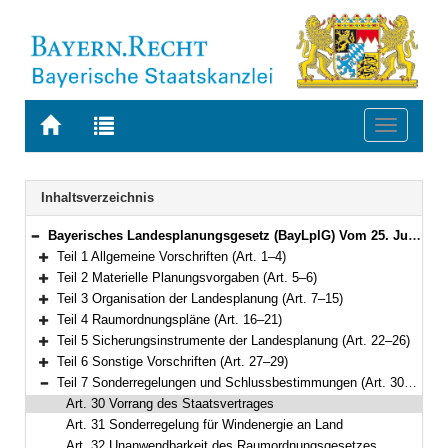
Zur
Zur
Toggle
Startseite
Trefferliste
navigati
von
der
BAYERN.RECHT
letzten
Navigation
Inhaltsverzeichnis
Suche
Bayerisches Landesplanungsgesetz (BayLplG) Vom 25. Juni 2012 (GVBl. S. 254) BayRS 230-1-W (Art. 1–34)
Bereich reduzieren
Teil 1 Allgemeine Vorschriften (Art. 1–4)
Bereich erweitern
Teil 2 Materielle Planungsvorgaben (Art. 5–6)
Bereich erweitern
Teil 3 Organisation der Landesplanung (Art. 7–15)
Bereich erweitern
Teil 4 Raumordnungspläne (Art. 16–21)
Bereich erweitern
Teil 5 Sicherungsinstrumente der Landesplanung (Art. 22–26)
Bereich erweitern
Teil 6 Sonstige Vorschriften (Art. 27–29)
Bereich erweitern
Teil 7 Sonderregelungen und Schlussbestimmungen (Art. 30–34)
Bereich reduzieren
Art. 30 Vorrang des Staatsvertrages
Art. 31 Sonderregelung für Windenergie an Land
Art. 32 Unanwendbarkeit des Raumordnungsgesetzes