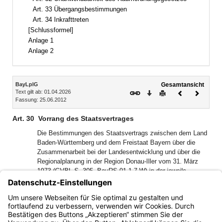
Art. 33 Übergangsbestimmungen
Art. 34 Inkrafttreten
[Schlussformel]
Anlage 1
Anlage 2
Inhalt
BayLplG
Gesamtansicht
Text gilt ab: 01.04.2026
Download
Drucken
Vorheriges
Nächste
Fassung: 25.06.2012
Dokument
Dokume
Art. 30
Vorrang des Staatsvertrages
Die Bestimmungen des Staatsvertrags zwischen dem Land
Baden-Württemberg und dem Freistaat Bayern über die
Zusammenarbeit bei der Landesentwicklung und über die
Regionalplanung in der Region Donau-Iller vom 31. März
1973 (GVBl. S. 305, BayRS 01-1-7-W) in der jeweils
geltenden Fassung haben Vorrang vor den Regelungen
dieses Gesetzes, soweit die Bestimmungen des
Staatsvertrags von den Regelungen dieses Gesetzes
abweichen.