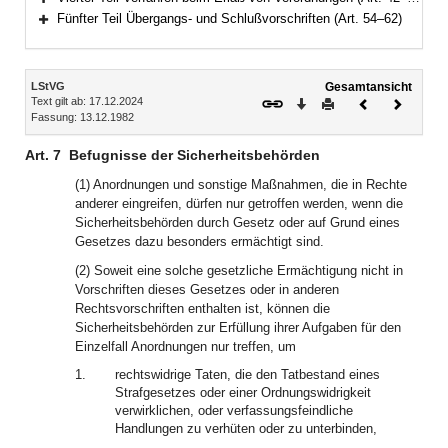
Bereich erweitern
Fünfter Teil Übergangs- und Schlußvorschriften (Art. 54–62)
Bereich erweitern
Inhalt
LStVG
Gesamtansicht
Text gilt ab: 17.12.2024
Download
Drucken
Vorheriges
Nächste
Fassung: 13.12.1982
Dokument
Dokume
Art. 7
Befugnisse der Sicherheitsbehörden
(1) Anordnungen und sonstige Maßnahmen, die in Rechte
anderer eingreifen, dürfen nur getroffen werden, wenn die
Sicherheitsbehörden durch Gesetz oder auf Grund eines
Gesetzes dazu besonders ermächtigt sind.
(2) Soweit eine solche gesetzliche Ermächtigung nicht in
Vorschriften dieses Gesetzes oder in anderen
Rechtsvorschriften enthalten ist, können die
Sicherheitsbehörden zur Erfüllung ihrer Aufgaben für den
Einzelfall Anordnungen nur treffen, um
1.
rechtswidrige Taten, die den Tatbestand eines
Strafgesetzes oder einer Ordnungswidrigkeit
verwirklichen, oder verfassungsfeindliche
Handlungen zu verhüten oder zu unterbinden,