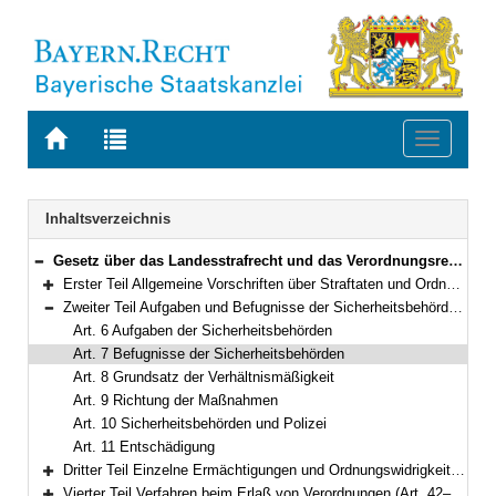
Zur
Zur
Toggle
Startseite
Trefferliste
navigati
von
der
BAYERN.RECHT
letzten
Navigation
Inhaltsverzeichnis
Suche
Gesetz über das Landesstrafrecht und das Verordnungsrecht auf dem Gebiet der öffentlichen Sicherheit und Ordnung (Landesstraf- und Verordnungsgesetz – LStVG) in der Fassung der Bekanntmachung vom 13. Dezember 1982 (BayRS II S. 241) BayRS 2011-2-I (Art. 1–62)
Bereich reduzieren
Erster Teil Allgemeine Vorschriften über Straftaten und Ordnungswidrigkeiten (Art. 1–5)
Bereich erweitern
Zweiter Teil Aufgaben und Befugnisse der Sicherheitsbehörden; Entschädigung (Art. 6–11)
Bereich reduzieren
Art. 6 Aufgaben der Sicherheitsbehörden
Art. 7 Befugnisse der Sicherheitsbehörden
Art. 8 Grundsatz der Verhältnismäßigkeit
Art. 9 Richtung der Maßnahmen
Art. 10 Sicherheitsbehörden und Polizei
Art. 11 Entschädigung
Dritter Teil Einzelne Ermächtigungen und Ordnungswidrigkeiten (Art. 12–41)
Bereich erweitern
Vierter Teil Verfahren beim Erlaß von Verordnungen (Art. 42–53)