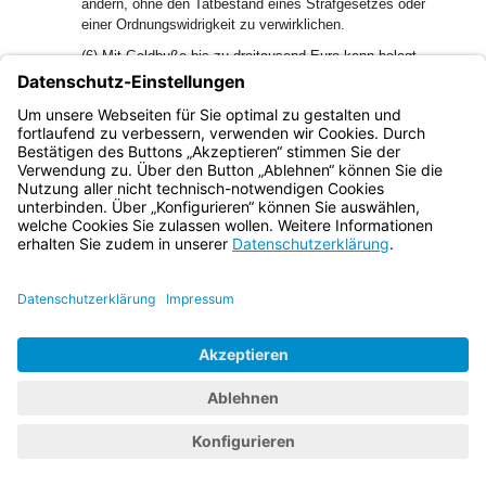
ändern, ohne den Tatbestand eines Strafgesetzes oder
einer Ordnungswidrigkeit zu verwirklichen.
(6) Mit Geldbuße bis zu dreitausend Euro kann belegt
werden, wer vorsätzlich oder fahrlässig einer auf Grund des
Abs. 2 erlassenen vollziehbaren Anordnung einer
Meldeauflage, eines Betretungsverbots oder eines
Aufenthaltsverbots zuwiderhandelt.
Bayern.de
BayernPortal
Datenschutz
Impressum
Barrierefreiheit
Hilfe
Kontakt
Kontrastwechsel
Schriftgröße