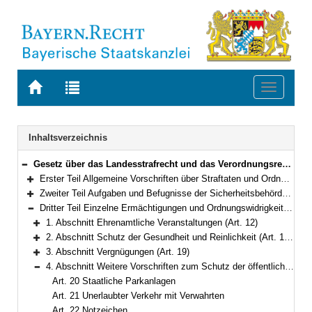
Zur
Zur
Toggle
Startseite
Trefferliste
navigati
von
der
BAYERN.RECHT
letzten
Navigation
Inhaltsverzeichnis
Suche
Gesetz über das Landesstrafrecht und das Verordnungsrecht auf dem Gebiet der öffentlichen Sicherheit und Ordnung (Landesstraf- und Verordnungsgesetz – LStVG) in der Fassung der Bekanntmachung vom 13. Dezember 1982 (BayRS II S. 241) BayRS 2011-2-I (Art. 1–62)
Bereich reduzieren
Erster Teil Allgemeine Vorschriften über Straftaten und Ordnungswidrigkeiten (Art. 1–5)
Bereich erweitern
Zweiter Teil Aufgaben und Befugnisse der Sicherheitsbehörden; Entschädigung (Art. 6–11)
Bereich erweitern
Dritter Teil Einzelne Ermächtigungen und Ordnungswidrigkeiten (Art. 12–41)
Bereich reduzieren
1. Abschnitt Ehrenamtliche Veranstaltungen (Art. 12)
Bereich erweitern
2. Abschnitt Schutz der Gesundheit und Reinlichkeit (Art. 13–18)
Bereich erweitern
3. Abschnitt Vergnügungen (Art. 19)
Bereich erweitern
4. Abschnitt Weitere Vorschriften zum Schutz der öffentlichen Sicherheit und Ordnung (Art. 20–38)
Bereich reduzieren
Art. 20 Staatliche Parkanlagen
Art. 21 Unerlaubter Verkehr mit Verwahrten
Art. 22 Notzeichen