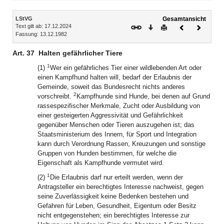
Inhalt
LStVG
Gesamtansicht
Text gilt ab: 17.12.2024
Download
Drucken
Vorheriges
Nächste
Fassung: 13.12.1982
Dokument
Dokume
Art. 37
Halten gefährlicher Tiere
1
(1)
Wer ein gefährliches Tier einer wildlebenden Art oder
einen Kampfhund halten will, bedarf der Erlaubnis der
Gemeinde, soweit das Bundesrecht nichts anderes
2
vorschreibt.
Kampfhunde sind Hunde, bei denen auf Grund
rassespezifischer Merkmale, Zucht oder Ausbildung von
einer gesteigerten Aggressivität und Gefährlichkeit
gegenüber Menschen oder Tieren auszugehen ist; das
Staatsministerium des Innern, für Sport und Integration
kann durch Verordnung Rassen, Kreuzungen und sonstige
Gruppen von Hunden bestimmen, für welche die
Eigenschaft als Kampfhunde vermutet wird.
1
(2)
Die Erlaubnis darf nur erteilt werden, wenn der
Antragsteller ein berechtigtes Interesse nachweist, gegen
seine Zuverlässigkeit keine Bedenken bestehen und
Gefahren für Leben, Gesundheit, Eigentum oder Besitz
nicht entgegenstehen; ein berechtigtes Interesse zur