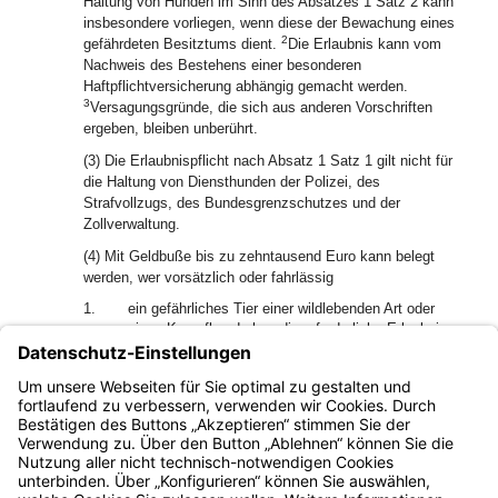
Haltung von Hunden im Sinn des Absatzes 1 Satz 2 kann
insbesondere vorliegen, wenn diese der Bewachung eines
2
gefährdeten Besitztums dient.
Die Erlaubnis kann vom
Nachweis des Bestehens einer besonderen
Haftpflichtversicherung abhängig gemacht werden.
3
Versagungsgründe, die sich aus anderen Vorschriften
ergeben, bleiben unberührt.
(3) Die Erlaubnispflicht nach Absatz 1 Satz 1 gilt nicht für
die Haltung von Diensthunden der Polizei, des
Strafvollzugs, des Bundesgrenzschutzes und der
Zollverwaltung.
(4) Mit Geldbuße bis zu zehntausend Euro kann belegt
werden, wer vorsätzlich oder fahrlässig
1.
ein gefährliches Tier einer wildlebenden Art oder
einen Kampfhund ohne die erforderliche Erlaubnis
hält oder
2.
die mit der Erlaubnis verbundenen vollziehbaren
Auflagen nicht erfüllt.
Bayern.de