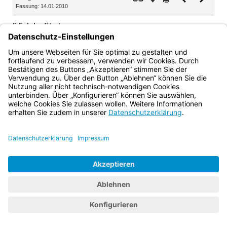
Fassung: 14.01.2010
Dokument
Dokume
§ 5
Inkrafttreten
Diese Verordnung tritt am 1. Februar 2010 in Kraft.
Bayern.de
BayernPortal
Datenschutz
Impressum
Barrierefreiheit
Hilfe
Kontakt
Kontrastwechsel
Schriftgröße