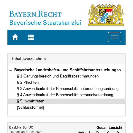
Zur
Zur
Toggle
Startseite
Trefferliste
navigati
von
der
BAYERN.RECHT
letzten
Navigation
Inhaltsverzeichnis
Suche
Bayerische Landeshafen- und Schifffahrtsuntersuchungsordnung (BayLHafSchUO) Vom 14. Januar 2010 (GVBl. S. 47) BayRS 95-6-B (§§ 1–5)
Bereich reduzieren
§ 1 Geltungsbereich und Begriffsbestimmungen
§ 2 Pflichten
§ 3 Anwendbarkeit der Binnenschiffsuntersuchungsordnung
§ 4 Anwendbarkeit der Binnenschiffspersonalverordnung
§ 5 Inkrafttreten
[Schlussformel]
Inhalt
BayLHafSchUO
Gesamtansicht
Text gilt ab: 01.04.2022
Download
Drucken
Vorheriges
Nächste