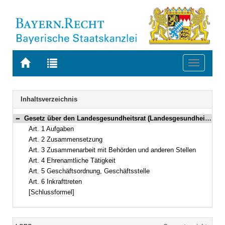
Zur
Zur
Toggle
Startseite
Trefferliste
navigati
von
der
BAYERN.RECHT
letzten
Navigation
Inhaltsverzeichnis
Suche
Gesetz über den Landesgesundheitsrat (Landesgesundheitsratsgesetz – LGRG) Vom 24. Juli 2007 (GVBl. S. 496) BayRS 2120-2-G (Art. 1–6)
Bereich reduzieren
Art. 1 Aufgaben
Art. 2 Zusammensetzung
Art. 3 Zusammenarbeit mit Behörden und anderen Stellen
Art. 4 Ehrenamtliche Tätigkeit
Art. 5 Geschäftsordnung, Geschäftsstelle
Art. 6 Inkrafttreten
[Schlussformel]
Inhalt