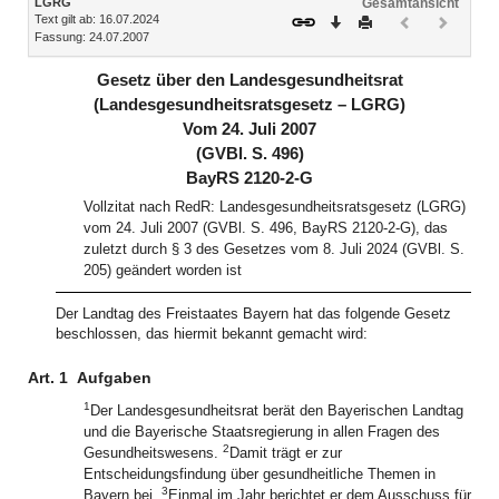
LGRG
Gesamtansicht
Text gilt ab: 16.07.2024
Download
Drucken
Vorheriges
Nächste
Fassung: 24.07.2007
Dokument
Dokume
(inaktiv)
(inaktiv)
Gesetz über den Landesgesundheitsrat
(Landesgesundheitsratsgesetz – LGRG)
Vom 24. Juli 2007
(GVBl. S. 496)
BayRS 2120-2-G
Vollzitat nach RedR: Landesgesundheitsratsgesetz (LGRG)
vom 24. Juli 2007 (GVBl. S. 496, BayRS 2120-2-G), das
zuletzt durch § 3 des Gesetzes vom 8. Juli 2024 (GVBl. S.
205) geändert worden ist
Der Landtag des Freistaates Bayern hat das folgende Gesetz
beschlossen, das hiermit bekannt gemacht wird:
Art. 1
Aufgaben
1
Der Landesgesundheitsrat berät den Bayerischen Landtag
und die Bayerische Staatsregierung in allen Fragen des
2
Gesundheitswesens.
Damit trägt er zur
Entscheidungsfindung über gesundheitliche Themen in
3
Bayern bei.
Einmal im Jahr berichtet er dem Ausschuss für