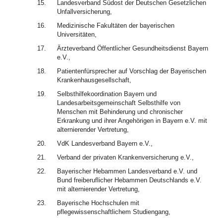
15.
Landesverband Südost der Deutschen Gesetzlichen
Unfallversicherung,
16.
Medizinische Fakultäten der bayerischen
Universitäten,
17.
Ärzteverband Öffentlicher Gesundheitsdienst Bayern
e.V.,
18.
Patientenfürsprecher auf Vorschlag der Bayerischen
Krankenhausgesellschaft,
19.
Selbsthilfekoordination Bayern und
Landesarbeitsgemeinschaft Selbsthilfe von
Menschen mit Behinderung und chronischer
Erkrankung und ihrer Angehörigen in Bayern e.V. mit
alternierender Vertretung,
20.
VdK Landesverband Bayern e.V.,
21.
Verband der privaten Krankenversicherung e.V.,
22.
Bayerischer Hebammen Landesverband e.V. und
Bund freiberuflicher Hebammen Deutschlands e.V.
mit alternierender Vertretung,
23.
Bayerische Hochschulen mit
pflegewissenschaftlichem Studiengang,