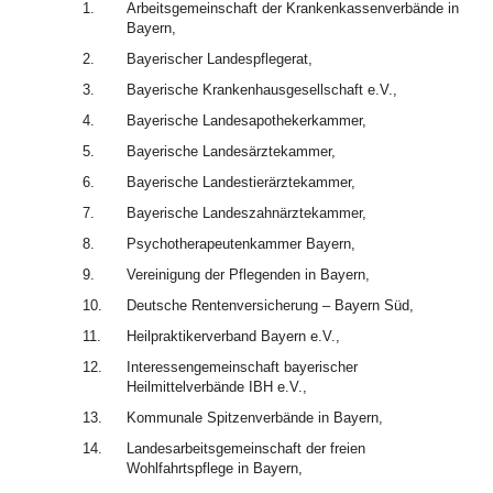
1.
Arbeitsgemeinschaft der Krankenkassenverbände in
Bayern,
2.
Bayerischer Landespflegerat,
3.
Bayerische Krankenhausgesellschaft e.V.,
4.
Bayerische Landesapothekerkammer,
5.
Bayerische Landesärztekammer,
6.
Bayerische Landestierärztekammer,
7.
Bayerische Landeszahnärztekammer,
8.
Psychotherapeutenkammer Bayern,
9.
Vereinigung der Pflegenden in Bayern,
10.
Deutsche Rentenversicherung – Bayern Süd,
11.
Heilpraktikerverband Bayern e.V.,
12.
Interessengemeinschaft bayerischer
Heilmittelverbände IBH e.V.,
13.
Kommunale Spitzenverbände in Bayern,
14.
Landesarbeitsgemeinschaft der freien
Wohlfahrtspflege in Bayern,