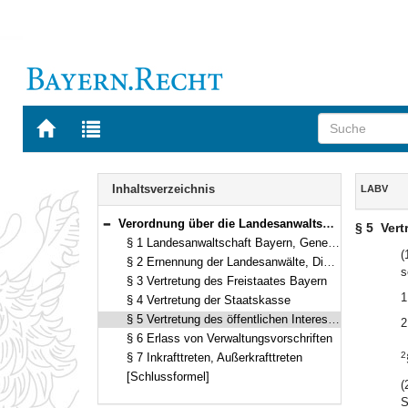
Zur
Zur
Startseite
Trefferliste
von
der
Navigation
BAYERN.RECHT
letzten
Inhalt
Inhaltsverzeichnis
LABV
Suche
Verordnung über die Landesanwaltschaft Bayern (LABV) Vom 29. Juli 2008 (GVBl. S. 554) BayRS 34-3-I (§§ 1–7)
§ 5
Vert
Bereich reduzieren
§ 1 Landesanwaltschaft Bayern, Generallandesanwalt
(
§ 2 Ernennung der Landesanwälte, Dienstaufsicht, Amtstracht
s
§ 3 Vertretung des Freistaates Bayern
1
§ 4 Vertretung der Staatskasse
§ 5 Vertretung des öffentlichen Interesses
2
§ 6 Erlass von Verwaltungsvorschriften
2
§ 7 Inkrafttreten, Außerkrafttreten
[Schlussformel]
(
S