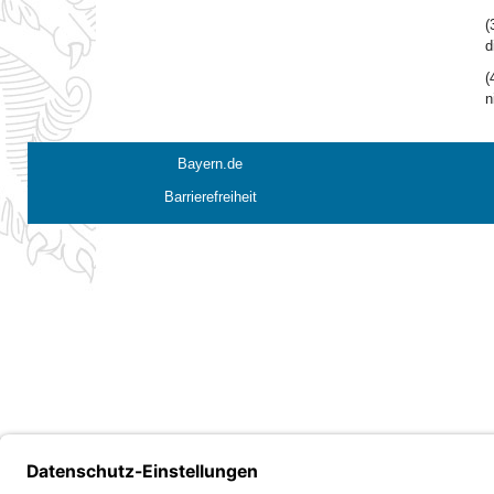
(
d
(
n
Bayern.de
Barrierefreiheit