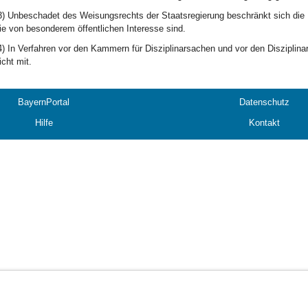
3) Unbeschadet des Weisungsrechts der Staatsregierung beschränkt sich die 
ie von besonderem öffentlichen Interesse sind.
4) In Verfahren vor den Kammern für Disziplinarsachen und vor den Disziplinar
icht mit.
BayernPortal
Datenschutz
Hilfe
Kontakt