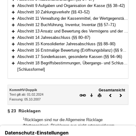
Bereich erweitern
Abschnitt 9 Aufgaben und Organisation der Kasse (§§ 38–42)
Bereich erweitern
Abschnitt 10 Zahlungsverkehr (§§ 43–52)
Bereich erweitern
Abschnitt 11 Verwaltung der Kassenmittel, der Wertgegenstände und anderer Gegenstände (§§ 53–56)
Bereich erweitern
Abschnitt 12 Buchführung, Inventur, Inventar (§§ 57–71)
Bereich erweitern
Abschnitt 13 Ansatz und Bewertung des Vermögens und der Schulden (§§ 72–79)
Bereich erweitern
Abschnitt 14 Jahresabschluss (§§ 80–87)
Bereich erweitern
Abschnitt 15 Konsolidierter Jahresabschluss (§§ 88–90)
Bereich erweitern
Abschnitt 16 Erstmalige Bewertung (Eröffnungsbilanz) (§§ 91–93)
Bereich erweitern
Abschnitt 17 Sonderkassen, gesonderte Kassen (§§ 94–96)
Bereich erweitern
Abschnitt 18 Begriffsbestimmungen, Übergangs- und Schlussvorschriften (§§ 97–100)
Bereich erweitern
[Schlussformel]
Inhalt
KommHV-Doppik
Gesamtansicht
Text gilt ab: 01.02.2024
Download
Drucken
Vorheriges
Nächste
Fassung: 05.10.2007
Dokument
Dokume
§ 23
Rücklagen
1
Rücklagen sind nur die Allgemeine Rücklage
(Nettoposition), Rücklagen aus nicht ertragswirksam
aufzulösenden Zuwendungen und die Rücklage aus