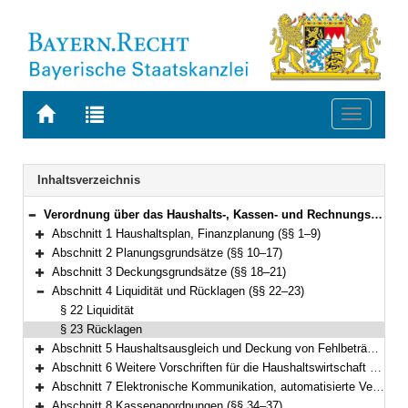
Zur
Zur
Toggle
Startseite
Trefferliste
navigati
von
der
BAYERN.RECHT
letzten
Navigation
Inhaltsverzeichnis
Suche
Verordnung über das Haushalts-, Kassen- und Rechnungswesen der Gemeinden, der Landkreise und der Bezirke nach den Grundsätzen der doppelten kommunalen Buchführung (Kommunalhaushaltsverordnung-Doppik – KommHV-Doppik) Vom 5. Oktober 2007 (GVBl. S. 678) BayRS 2023-3-I (§§ 1–100)
Bereich reduzieren
Abschnitt 1 Haushaltsplan, Finanzplanung (§§ 1–9)
Bereich erweitern
Abschnitt 2 Planungsgrundsätze (§§ 10–17)
Bereich erweitern
Abschnitt 3 Deckungsgrundsätze (§§ 18–21)
Bereich erweitern
Abschnitt 4 Liquidität und Rücklagen (§§ 22–23)
Bereich reduzieren
§ 22 Liquidität
§ 23 Rücklagen
Abschnitt 5 Haushaltsausgleich und Deckung von Fehlbeträgen (§ 24)
Bereich erweitern
Abschnitt 6 Weitere Vorschriften für die Haushaltswirtschaft (§§ 25–32)
Bereich erweitern
Abschnitt 7 Elektronische Kommunikation, automatisierte Verfahren (§ 33)
Bereich erweitern
Abschnitt 8 Kassenanordnungen (§§ 34–37)