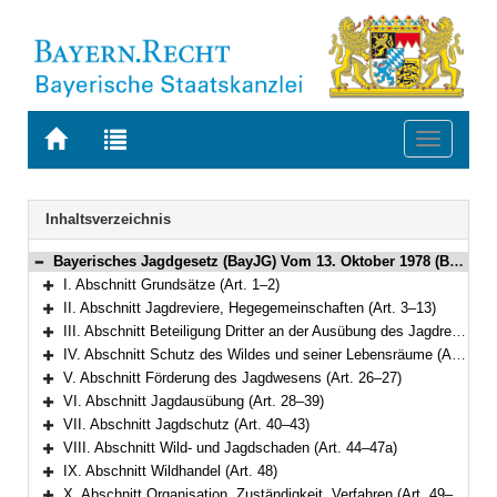
Zur
Zur
Toggle
Startseite
Trefferliste
navigati
von
der
BAYERN.RECHT
letzten
Navigation
Inhaltsverzeichnis
Suche
Bayerisches Jagdgesetz (BayJG) Vom 13. Oktober 1978 (BayRS V S. 595) BayRS 792-1-W (Art. 1–64)
Bereich reduzieren
I. Abschnitt Grundsätze (Art. 1–2)
Bereich erweitern
II. Abschnitt Jagdreviere, Hegegemeinschaften (Art. 3–13)
Bereich erweitern
III. Abschnitt Beteiligung Dritter an der Ausübung des Jagdrechts (Art. 14–20)
Bereich erweitern
IV. Abschnitt Schutz des Wildes und seiner Lebensräume (Art. 21–25)
Bereich erweitern
V. Abschnitt Förderung des Jagdwesens (Art. 26–27)
Bereich erweitern
VI. Abschnitt Jagdausübung (Art. 28–39)
Bereich erweitern
VII. Abschnitt Jagdschutz (Art. 40–43)
Bereich erweitern
VIII. Abschnitt Wild- und Jagdschaden (Art. 44–47a)
Bereich erweitern
IX. Abschnitt Wildhandel (Art. 48)
Bereich erweitern
X. Abschnitt Organisation, Zuständigkeit, Verfahren (Art. 49–54)