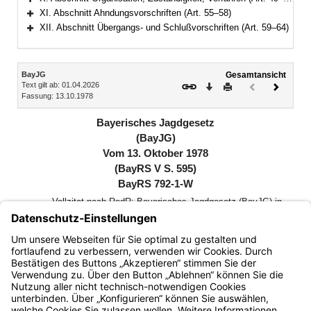
Bereich erweitern
XI. Abschnitt Ahndungsvorschriften (Art. 55–58)
Bereich erweitern
XII. Abschnitt Übergangs- und Schlußvorschriften (Art. 59–64)
Bereich erweitern
Inhalt
BayJG
Gesamtansicht
Text gilt ab: 01.04.2026
Download
Drucken
Vorheriges
Nächste
Fassung: 13.10.1978
Dokument
Dokume
(inaktiv)
Bayerisches Jagdgesetz
(BayJG)
Vom 13. Oktober 1978
(BayRS V S. 595)
BayRS 792-1-W
Vollzitat nach RedR: Bayerisches Jagdgesetz (BayJG) in
der in der Bayerischen Rechtssammlung (BayRS 792-1-L)
veröffentlichten bereinigten Fassung, das zuletzt durch die
§§ 1 und 2 des Gesetzes vom 26. März 2026 (GVBl. S.
113) geändert worden ist
Bayern.de