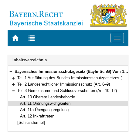
Zur
Zur
Toggle
Startseite
Trefferliste
navigati
von
der
BAYERN.RECHT
letzten
Navigation
Inhaltsverzeichnis
Suche
Bayerisches Immissionsschutzgesetz (BayImSchG) Vom 10. Dezember 2019 (GVBl. S. 686) BayRS 2129-1-1-U (Art. 1–12)
Bereich reduzieren
Teil 1 Ausführung des Bundes-Immissionsschutzgesetzes (Art. 1–5)
Bereich erweitern
Teil 2 Landesrechtlicher Immissionsschutz (Art. 6–9)
Bereich erweitern
Teil 3 Gemeinsame und Schlussvorschriften (Art. 10–12)
Bereich reduzieren
Art. 10 Oberste Landesbehörde
Art. 11 Ordnungswidrigkeiten
Art. 11a Übergangsregelung
Art. 12 Inkrafttreten
[Schlussformel]