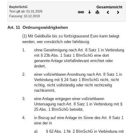
Inhalt
BayImSchG
Gesamtansicht
Text gilt ab: 01.01.2026
Download
Drucken
Vorheriges
Nächste
Fassung: 10.12.2019
Dokument
Dokume
Art. 11
Ordnungswidrigkeiten
(1) Mit Geldbuße bis zu fünfzigtausend Euro kann belegt
werden, wer vorsätzlich oder fahrlässig
1.
ohne Genehmigung nach Art. 8 Satz 1 in Verbindung
mit § 23b Abs. 1 Satz 1 BImSchG eine dort
genannte Anlage störfallrelevant errichtet oder
ändert,
2.
einer vollziehbaren Anordnung nach Art. 8 Satz 1 in
Verbindung mit § 24 Satz 1 BImSchG nicht, nicht
richtig, nicht vollständig oder nicht rechtzeitig
nachkommt,
3.
eine Anlage entgegen einer vollziehbaren
Untersagung nach Art. 8 Satz 1 in Verbindung mit §
25 Abs. 1 BImSchG betreibt,
4.
in Bezug auf eine Anlage im Sinne des Art. 8 Satz 1
eine der in
a)
§ 62 Abs. 1 Nr. 2 BImSchG in Verbindung mit