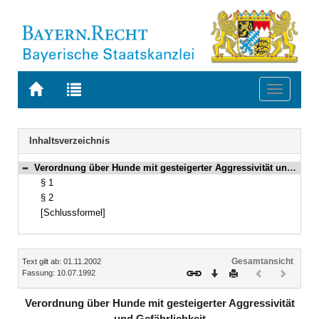
Zur
Zur
Toggle
Startseite
Trefferliste
navigati
von
der
BAYERN.RECHT
letzten
Navigation
Inhaltsverzeichnis
Suche
Verordnung über Hunde mit gesteigerter Aggressivität und Gefährlichkeit Vom 10. Juli 1992 (GVBl. S. 268) BayRS 2011-2-7-I (§§ 1–2)
Bereich reduzieren
§ 1
§ 2
[Schlussformel]
Inhalt
Gesamtansicht
Text gilt ab: 01.11.2002
Download
Drucken
Vorheriges
Nächste
Fassung: 10.07.1992
Dokument
Dokume
(inaktiv)
(inaktiv)
Verordnung über Hunde mit gesteigerter Aggressivität