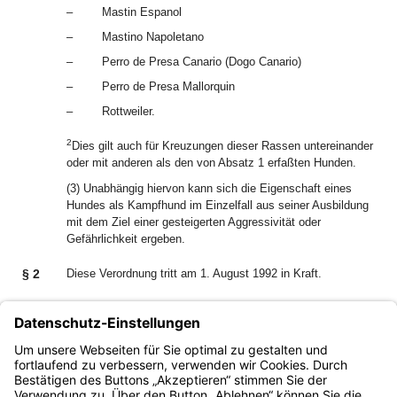
–
Mastin Espanol
–
Mastino Napoletano
–
Perro de Presa Canario (Dogo Canario)
–
Perro de Presa Mallorquin
–
Rottweiler.
2
Dies gilt auch für Kreuzungen dieser Rassen untereinander
oder mit anderen als den von Absatz 1 erfaßten Hunden.
(3) Unabhängig hiervon kann sich die Eigenschaft eines
Hundes als Kampfhund im Einzelfall aus seiner Ausbildung
mit dem Ziel einer gesteigerten Aggressivität oder
Gefährlichkeit ergeben.
§ 2
Diese Verordnung tritt am 1. August 1992 in Kraft.
München, den 10. Juli 1992
Bayerisches Staatsministerium des Innern
Dr. Edmund Stoiber, Staatsminister