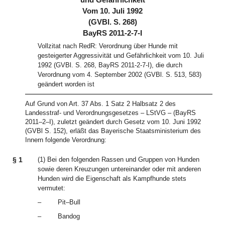
und Gefährlichkeit
Vom 10. Juli 1992
(GVBl. S. 268)
BayRS 2011-2-7-I
Vollzitat nach RedR: Verordnung über Hunde mit
gesteigerter Aggressivität und Gefährlichkeit vom 10. Juli
1992 (GVBl. S. 268, BayRS 2011-2-7-I), die durch
Verordnung vom 4. September 2002 (GVBl. S. 513, 583)
geändert worden ist
Auf Grund von Art. 37 Abs. 1 Satz 2 Halbsatz 2 des
Landesstraf- und Verordnungsgesetzes – LStVG – (BayRS
2011–2–I), zuletzt geändert durch Gesetz vom 10. Juni 1992
(GVBl S. 152), erläßt das Bayerische Staatsministerium des
Innern folgende Verordnung:
§ 1
(1) Bei den folgenden Rassen und Gruppen von Hunden
sowie deren Kreuzungen untereinander oder mit anderen
Hunden wird die Eigenschaft als Kampfhunde stets
vermutet:
–
Pit–Bull
–
Bandog