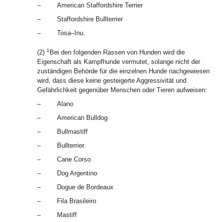
–
American Staffordshire Terrier
–
Staffordshire Bullterrier
–
Tosa–Inu.
1
(2)
Bei den folgenden Rassen von Hunden wird die
Eigenschaft als Kampfhunde vermutet, solange nicht der
zuständigen Behörde für die einzelnen Hunde nachgewiesen
wird, dass diese keine gesteigerte Aggressivität und
Gefährlichkeit gegenüber Menschen oder Tieren aufweisen:
–
Alano
–
American Bulldog
–
Bullmastiff
–
Bullterrier
–
Cane Corso
–
Dog Argentino
–
Dogue de Bordeaux
–
Fila Brasileiro
–
Mastiff