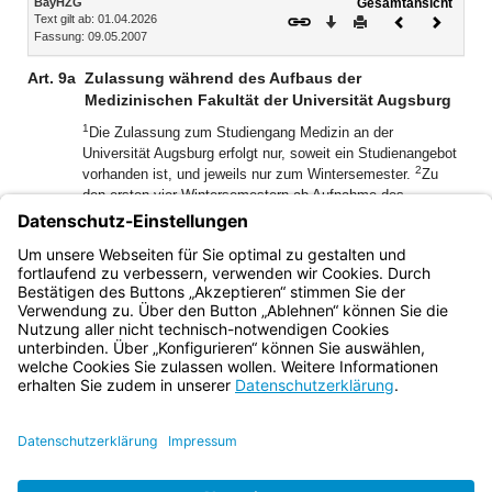
BayHZG
Gesamtansicht
Text gilt ab: 01.04.2026
Download
Drucken
Vorheriges
Nächste
Fassung: 09.05.2007
Dokument
Dokume
Art. 9a
Zulassung während des Aufbaus der
Medizinischen Fakultät der Universität Augsburg
1
Die Zulassung zum Studiengang Medizin an der
Universität Augsburg erfolgt nur, soweit ein Studienangebot
2
vorhanden ist, und jeweils nur zum Wintersemester.
Zu
den ersten vier Wintersemestern ab Aufnahme des
Studienbetriebes werden jeweils 84, zu den darauf
folgenden weiteren drei Wintersemestern jeweils 168
Bewerberinnen oder Bewerber zum Medizinstudium
zugelassen.
Bayern.de
BayernPortal
Datenschutz
Impressum
Barrierefreiheit