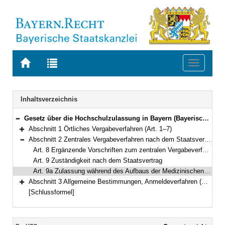
Zur
Zur
Toggle
Startseite
Trefferliste
navigati
von
der
BAYERN.RECHT
letzten
Navigation
Inhaltsverzeichnis
Suche
Gesetz über die Hochschulzulassung in Bayern (Bayerisches Hochschulzulassungsgesetz – BayHZG) Vom 9. Mai 2007 (GVBl. S. 320) BayRS 2210-8-2-WK (Art. 1–13)
Bereich reduzieren
Abschnitt 1 Örtliches Vergabeverfahren (Art. 1–7)
Bereich erweitern
Abschnitt 2 Zentrales Vergabeverfahren nach dem Staatsvertrag (Art. 8–9a)
Bereich reduzieren
Art. 8 Ergänzende Vorschriften zum zentralen Vergabeverfahren
Art. 9 Zuständigkeit nach dem Staatsvertrag
Art. 9a Zulassung während des Aufbaus der Medizinischen Fakultät der Universität Augsburg
Abschnitt 3 Allgemeine Bestimmungen, Anmeldeverfahren (Art. 10–13)
Bereich erweitern
[Schlussformel]
Inhalt