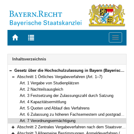
Zur
Zur
Toggle
Startseite
Trefferliste
navigati
von
der
BAYERN.RECHT
letzten
Navigation
Inhaltsverzeichnis
Suche
Gesetz über die Hochschulzulassung in Bayern (Bayerisches Hochschulzulassungsgesetz – BayHZG) Vom 9. Mai 2007 (GVBl. S. 320) BayRS 2210-8-2-WK (Art. 1–13)
Bereich reduzieren
Abschnitt 1 Örtliches Vergabeverfahren (Art. 1–7)
Bereich reduzieren
Art. 1 Vergabe von Studienplätzen
Art. 2 Nachteilsausgleich
Art. 3 Festsetzung der Zulassungszahl durch Satzung
Art. 4 Kapazitätsermittlung
Art. 5 Quoten und Ablauf des Verfahrens
Art. 6 Zulassung zu höheren Fachsemestern und postgradualen Studiengängen
Art. 7 Verordnungsermächtigung
Abschnitt 2 Zentrales Vergabeverfahren nach dem Staatsvertrag (Art. 8–9a)
Bereich erweitern
Abschnitt 3 Allgemeine Bestimmungen, Anmeldeverfahren (Art. 10–13)