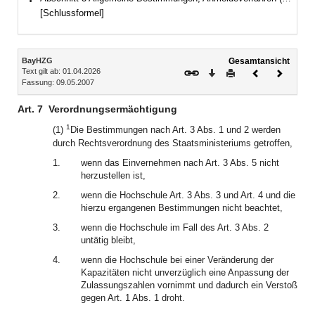
Bereich erweitern
[Schlussformel]
Inhalt
BayHZG
Gesamtansicht
Text gilt ab: 01.04.2026
Download
Drucken
Vorheriges
Nächste
Fassung: 09.05.2007
Dokument
Dokume
Art. 7
Verordnungsermächtigung
1
(1)
Die Bestimmungen nach Art. 3 Abs. 1 und 2 werden
durch Rechtsverordnung des Staatsministeriums getroffen,
1.
wenn das Einvernehmen nach Art. 3 Abs. 5 nicht
herzustellen ist,
2.
wenn die Hochschule Art. 3 Abs. 3 und Art. 4 und die
hierzu ergangenen Bestimmungen nicht beachtet,
3.
wenn die Hochschule im Fall des Art. 3 Abs. 2
untätig bleibt,
4.
wenn die Hochschule bei einer Veränderung der
Kapazitäten nicht unverzüglich eine Anpassung der
Zulassungszahlen vornimmt und dadurch ein Verstoß
gegen Art. 1 Abs. 1 droht.