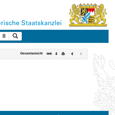
Suche ausführen
Suche zurücksetzen
Download
Drucken
Vorheriges
Nächstes
Gesamtansicht
Dokument
Dokument
(inaktiv)