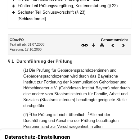
Bereich erweitern
Fünfter Teil Prüfungsvergütung, Kostenerstattung (§ 22)
Bereich erweitern
Sechster Teil Schlussvorschrift (§ 23)
Bereich erweitern
[Schlussformel]
Inhalt
GDozPO
Gesamtansicht
Text gilt ab: 31.07.2008
Download
Drucken
Vorheriges
Nächste
Fassung: 17.10.2006
Dokument
Dokume
§ 1
Durchführung der Prüfung
(1) Die Prüfung für Gebärdensprachdozentinnen und
Gebärdensprachdozenten wird durch das Bayerische
Institut zur Förderung der Kommunikation Gehörloser und
Hörbehinderter e.V. (Gehörlosen Institut Bayern) oder durch
eine andere vom Staatsministerium für Familie, Arbeit und
Soziales (Staatsministerium) beauftragte geeignete Stelle
durchgeführt.
1
2
(2)
Die Prüfung ist nicht öffentlich.
Alle mit der
Durchführung und Abnahme der Prüfung beauftragten
Personen sind zur Verschwiegenheit in allen
Prüfungsgeschäften verpflichtet.