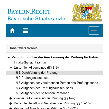
Zur
Zur
Toggle
Startseite
Trefferliste
navigati
von
der
BAYERN.RECHT
letzten
Navigation
Inhaltsverzeichnis
Suche
Verordnung über die Anerkennung der Prüfung für Gebärdensprachdozentinnen und Gebärdensprachdozenten (Gebärdensprachdozenten-Prüfungsordnung – GDozPO) Vom 17. Oktober 2006 (GVBl. S. 796) BayRS 805-9-5-A (§§ 1–23)
Bereich reduzieren
Inhaltsübersicht (amtlich)
Erster Teil Allgemeines (§§ 1–5)
Bereich reduzieren
§ 1 Durchführung der Prüfung
§ 2 Prüfungsausschuss
§ 3 Aufgaben der vorsitzenden Person des Prüfungsausschusses
§ 4 Aufgaben des Prüfungsausschusses
§ 5 Aufgaben der prüfenden Personen
Zweiter Teil Zulassung zur Prüfung (§§ 6–9)
Bereich erweitern
Dritter Teil Inhalt und Verfahren der Prüfung (§§ 10–16)
Bereich erweitern
Vierter Teil Abschluss der Prüfung (§§ 17–21)