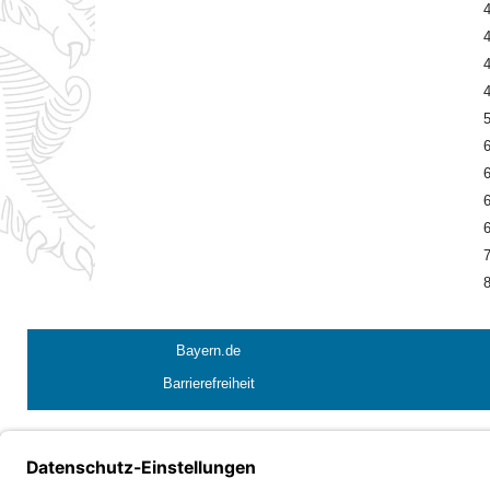
4
4
4
4
5
6
6
6
6
7
8
Bayern.de
Barrierefreiheit