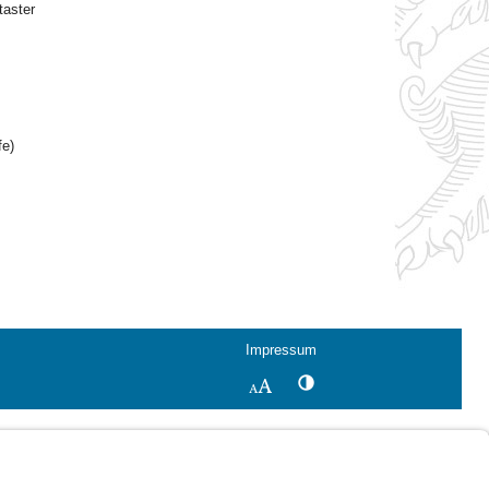
taster
fe)
Impressum
Kontrastwechsel
Schriftgröße