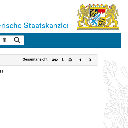
Suche ausführen
Suche zurücksetzen
Download
Drucken
Vorheriges
Nächstes
Gesamtansicht
Dokument
Dokument
HT