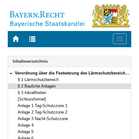
Zur
Zur
Toggle
Startseite
Trefferliste
navigati
von
der
BAYERN.RECHT
letzten
Navigation
Inhaltsverzeichnis
Suche
Verordnung über die Festsetzung des Lärmschutzbereichs für den Verkehrsflughafen Nürnberg (Fluglärmschutzverordnung Nürnberg – FluLärmV N) Vom 9. September 2014 (GVBl. S. 382) BayRS 96-1-5-B (§§ 1–3)
Bereich reduzieren
§ 1 Lärmschutzbereich
§ 2 Bauliche Anlagen
§ 3 Inkrafttreten
[Schlussformel]
Anlage 1 Tag-Schutzzone 1
Anlage 2 Tag-Schutzzone 2
Anlage 3 Nacht-Schutzzone
Anlage 4
Anlage 5
Anlage 6