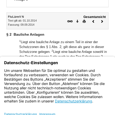
Inhalt
FluLärmV N
Gesamtansicht
Text gilt ab: 01.10.2014
Download
Drucken
Vorheriges
Nächste
Fassung: 09.09.2014
Dokument
Dokume
§ 2
Bauliche Anlagen
1
Liegt eine bauliche Anlage zu einem Teil in einer der
Schutzzonen des § 1 Abs. 2, gilt diese als ganz in dieser
2
Schutzzone gelegen.
Liegt eine bauliche Anlage sowohl in
der Tag-Schutzzone 1 als auch in der Tag-Schutzzone 2,
3
gilt diese als ganz in der Tag-Schutzzone 1 gelegen.
Liegt
eine bauliche Anlage sowohl in der Nacht-Schutzzone als
auch in einer der Tag-Schutzzonen, gilt diese als ganz in
der Nacht-Schutzzone gelegen.
Bayern.de
BayernPortal
Datenschutz
Impressum