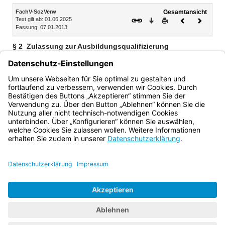
Inhalt
FachV-SozVerw
Gesamtansicht
Text gilt ab: 01.06.2025
Download
Drucken
Vorheriges
Nächste
Fassung: 07.01.2013
Dokument
Dokume
§ 2
Zulassung zur Ausbildungsqualifizierung
Für Beamte und Beamtinnen, die in der ersten
Qualifikationsebene eingestiegen sind, findet kein
Zulassungsverfahren statt (Art. 37 Abs. 2 Satz 2 Halbsatz 2
des Leistungslaufbahngesetzes – LlbG).
Bayern.de
BayernPortal
Datenschutz
Impressum
Barrierefreiheit
Hilfe
Kontakt
Kontrastwechsel