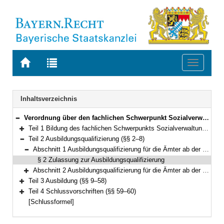
Zur
Zur
Toggle
Startseite
Trefferliste
navigati
von
der
BAYERN.RECHT
letzten
Navigation
Inhaltsverzeichnis
Suche
Verordnung über den fachlichen Schwerpunkt Sozialverwaltung (FachV-SozVerw) Vom 7. Januar 2013 (GVBl. S. 11) BayRS 2038-3-8-3-A (§§ 1–60)
Bereich reduzieren
Teil 1 Bildung des fachlichen Schwerpunkts Sozialverwaltung (§ 1)
Bereich erweitern
Teil 2 Ausbildungsqualifizierung (§§ 2–8)
Bereich reduzieren
Abschnitt 1 Ausbildungsqualifizierung für die Ämter ab der zweiten Qualifikationsebene (§ 2)
Bereich reduzieren
§ 2 Zulassung zur Ausbildungsqualifizierung
Abschnitt 2 Ausbildungsqualifizierung für die Ämter ab der dritten Qualifikationsebene (§§ 3–8)
Bereich erweitern
Teil 3 Ausbildung (§§ 9–58)
Bereich erweitern
Teil 4 Schlussvorschriften (§§ 59–60)
Bereich erweitern
[Schlussformel]