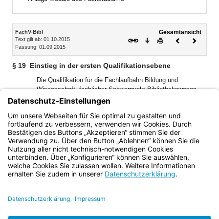
Inhalt
FachV-Bibl
Gesamtansicht
Text gilt ab: 01.10.2015
Download
Drucken
Vorheriges
Nächste
Fassung: 01.09.2015
Dokument
Dokume
§ 19
Einstieg in der ersten Qualifikationsebene
Die Qualifikation für die Fachlaufbahn Bildung und
Wissenschaft, fachlicher Schwerpunkt Bibliothekswesen,
wird bei einem Einstieg in der ersten Qualifikationsebene
erworben durch die Vorbildung gemäß Art. 7 Abs. 1 Satz 1
Nr. 1 bzw. Satz 2 LlbG und eine mindestens sechsmonatige
förderliche Tätigkeit im öffentlichen Dienst.
Bayern.de
BayernPortal
Datenschutz
Impressum
Barrierefreiheit