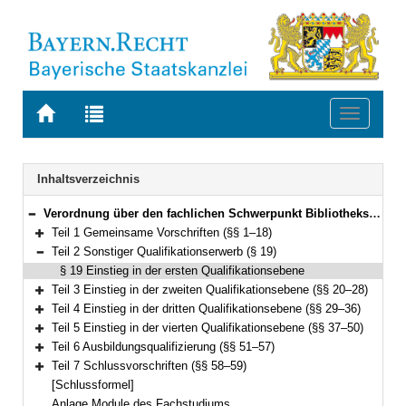
Zur
Zur
Toggle
Startseite
Trefferliste
navigati
von
der
BAYERN.RECHT
letzten
Navigation
Inhaltsverzeichnis
Suche
Verordnung über den fachlichen Schwerpunkt Bibliothekswesen (FachV-Bibl)FachV-Bibl Vom 1. September 2015 (GVBl S. 330) BayRS 2038-3-1-10-I/WK (§§ 1–59)
Bereich reduzieren
Teil 1 Gemeinsame Vorschriften (§§ 1–18)
Bereich erweitern
Teil 2 Sonstiger Qualifikationserwerb (§ 19)
Bereich reduzieren
§ 19 Einstieg in der ersten Qualifikationsebene
Teil 3 Einstieg in der zweiten Qualifikationsebene (§§ 20–28)
Bereich erweitern
Teil 4 Einstieg in der dritten Qualifikationsebene (§§ 29–36)
Bereich erweitern
Teil 5 Einstieg in der vierten Qualifikationsebene (§§ 37–50)
Bereich erweitern
Teil 6 Ausbildungsqualifizierung (§§ 51–57)
Bereich erweitern
Teil 7 Schlussvorschriften (§§ 58–59)
Bereich erweitern
[Schlussformel]
Anlage Module des Fachstudiums