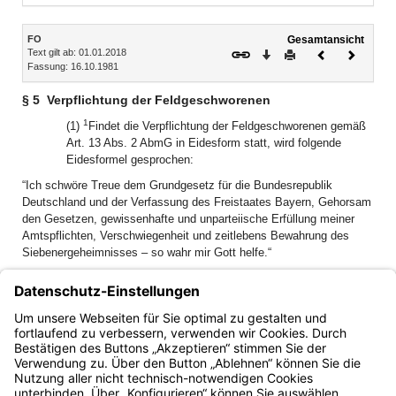
Inhalt
FO
Gesamtansicht
Text gilt ab: 01.01.2018
Download
Drucken
Vorheriges
Nächste
Fassung: 16.10.1981
Dokument
Dokume
§ 5
Verpflichtung der Feldgeschworenen
1
(1)
Findet die Verpflichtung der Feldgeschworenen gemäß
Art. 13 Abs. 2 AbmG in Eidesform statt, wird folgende
Eidesformel gesprochen:
“Ich schwöre Treue dem Grundgesetz für die Bundesrepublik
Deutschland und der Verfassung des Freistaates Bayern, Gehorsam
den Gesetzen, gewissenhafte und unparteiische Erfüllung meiner
Amtspflichten, Verschwiegenheit und zeitlebens Bewahrung des
Siebenergeheimnisses – so wahr mir Gott helfe.“
2
Der Eid kann auch ohne die Worte „so wahr mir Gott helfe“
geleistet werden.
(2) Der Obmann hat den Feldgeschworenen gegebenenfalls
in das Siebenergeheimnis einzuweihen.
Bayern.de