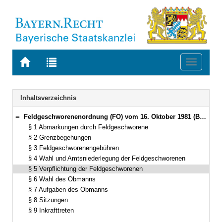
Zur
Zur
Toggle
Startseite
Trefferliste
navigati
von
der
BAYERN.RECHT
letzten
Navigation
Inhaltsverzeichnis
Suche
Feldgeschworenenordnung (FO) vom 16. Oktober 1981 (BayRS III S. 708) BayRS 219-6-F (§§ 1–9)
Bereich reduzieren
§ 1 Abmarkungen durch Feldgeschworene
§ 2 Grenzbegehungen
§ 3 Feldgeschworenengebühren
§ 4 Wahl und Amtsniederlegung der Feldgeschworenen
§ 5 Verpflichtung der Feldgeschworenen
§ 6 Wahl des Obmanns
§ 7 Aufgaben des Obmanns
§ 8 Sitzungen
§ 9 Inkrafttreten