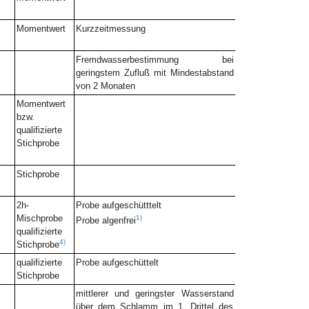
Momentwert
Kurzzeitmessung
Fremdwasserbestimmung bei
geringstem Zufluß mit Mindestabstand
von 2 Monaten
Momentwert
bzw.
qualifizierte
Stichprobe
Stichprobe
2h-
Probe aufgeschütttelt
Mischprobe
1)
Probe algenfrei
qualifizierte
4)
Stichprobe
qualifizierte
Probe aufgeschüttelt
Stichprobe
mittlerer und geringster Wasserstand
über dem Schlamm im 1. Drittel des