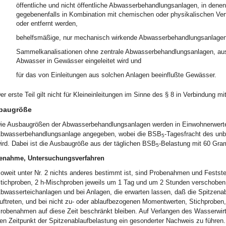
öffentliche und nicht öffentliche Abwasserbehandlungsanlagen, in denen
gegebenenfalls in Kombination mit chemischen oder physikalischen Ver
oder entfernt werden,
behelfsmäßige, nur mechanisch wirkende Abwasserbehandlungsanlagen
Sammelkanalisationen ohne zentrale Abwasserbehandlungsanlagen, aus
Abwasser in Gewässer eingeleitet wird und
für das von Einleitungen aus solchen Anlagen beeinflußte Gewässer.
er erste Teil gilt nicht für Kleineinleitungen im Sinne des § 8 in Verbindung
baugröße
ie Ausbaugrößen der Abwasserbehandlungsanlagen werden in Einwohnerwer
bwasserbehandlungsanlage angegeben, wobei die BSB
-Tagesfracht des u
5
ird. Dabei ist die Ausbaugröße aus der täglichen BSB
-Belastung mit 60 Gr
5
enahme, Untersuchungsverfahren
oweit unter Nr. 2 nichts anderes bestimmt ist, sind Probenahmen und Festste
tichproben, 2 h-Mischproben jeweils um 1 Tag und um 2 Stunden verschoben 
bwasserteichanlagen und bei Anlagen, die erwarten lassen, daß die Spitzena
uftreten, und bei nicht zu- oder ablaufbezogenen Momentwerten, Stichproben,
robenahmen auf diese Zeit beschränkt bleiben. Auf Verlangen des Wasserwirt
en Zeitpunkt der Spitzenablaufbelastung ein gesonderter Nachweis zu führen.