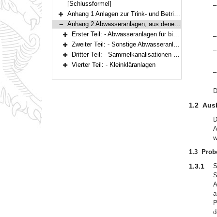
[Schlussformel]
–
Anhang 1 Anlagen zur Trink- und Betriebswasserversorgung, Heilquellen und Schutzgebiete (zu § 1 Abs. 1 Nrn. 1 bis 3)
Bereich erweitern
Anhang 2 Abwasseranlagen, aus denen erlaubnispflichtig in Gewässer oder nach Art. 41 c BayWG genehmigungspflichtig in Sammelkanalisationen eingeleitet wird, und Sammelkanalisationen einschließlich zugehöriger Sonderbauwerke (zu § 1 Abs. 1 Nr. 4 mit 6)
Bereich reduzieren
Erster Teil: - Abwasseranlagen für biologisch abbaubares Abwasser
–
Bereich erweitern
Zweiter Teil: - Sonstige Abwasseranlagen
–
Bereich erweitern
Dritter Teil: - Sammelkanalisationen einschließlich zugehörige Sonderbauwerke
Bereich erweitern
Vierter Teil: - Kleinkläranlagen
Bereich erweitern
–
D
1.2
Aus
D
A
w
1.3
Prob
1.3.1
S
S
A
a
P
d