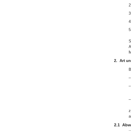
2
3
4
5
S
A
M
2.
Art u
B
–
–
–
z
a
2.1
Abw