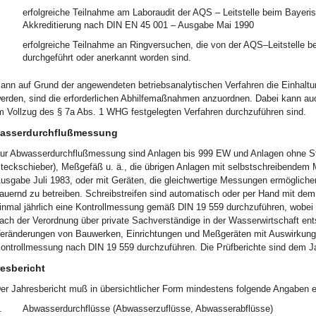
erfolgreiche Teilnahme am Laboraudit der AQS – Leitstelle beim Bayeri
Akkreditierung nach DIN EN 45 001 – Ausgabe Mai 1990
erfolgreiche Teilnahme an Ringversuchen, die von der AQS–Leitstelle 
durchgeführt oder anerkannt worden sind.
ann auf Grund der angewendeten betriebsanalytischen Verfahren die Einhaltung
erden, sind die erforderlichen Abhilfemaßnahmen anzuordnen. Dabei kann a
m Vollzug des § 7a Abs. 1 WHG festgelegten Verfahren durchzuführen sind.
asserdurchflußmessung
ur Abwasserdurchflußmessung sind Anlagen bis 999 EW und Anlagen ohne St
teckschieber), Meßgefäß u. ä., die übrigen Anlagen mit selbstschreibendem
usgabe Juli 1983, oder mit Geräten, die gleichwertige Messungen ermögliche
auernd zu betreiben. Schreibstreifen sind automatisch oder per Hand mit de
inmal jährlich eine Kontrollmessung gemäß DIN 19 559 durchzuführen, wobei mi
ach der Verordnung über private Sachverständige in der Wasserwirtschaft en
eränderungen von Bauwerken, Einrichtungen und Meßgeräten mit Auswirkunge
ontrollmessung nach DIN 19 559 durchzuführen. Die Prüfberichte sind dem Ja
esbericht
er Jahresbericht muß in übersichtlicher Form mindestens folgende Angaben e
.
Abwasserdurchflüsse (Abwasserzuflüsse, Abwasserabflüsse)