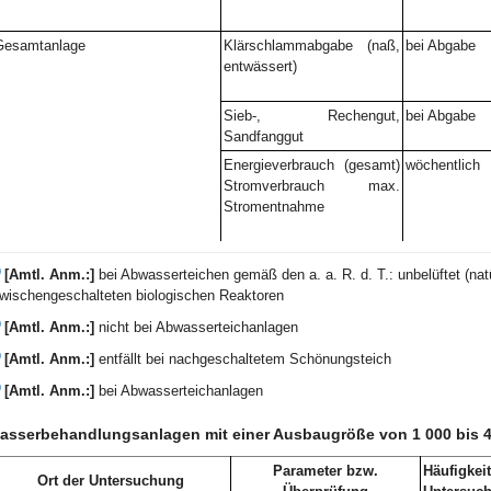
Gesamtanlage
Klärschlammabgabe (naß,
bei Abgabe
entwässert)
Sieb-, Rechengut,
bei Abgabe
Sandfanggut
Energieverbrauch (gesamt)
wöchentlich
Stromverbrauch max.
Stromentnahme
)
[Amtl. Anm.:]
bei Abwasserteichen gemäß den a. a. R. d. T.: unbelüftet (natür
wischengeschalteten biologischen Reaktoren
)
[Amtl. Anm.:]
nicht bei Abwasserteichanlagen
)
[Amtl. Anm.:]
entfällt bei nachgeschaltetem Schönungsteich
)
[Amtl. Anm.:]
bei Abwasserteichanlagen
sserbehandlungsanlagen mit einer Ausbaugröße von 1 000 bis 
Parameter bzw.
Häufigkeit
Ort der Untersuchung