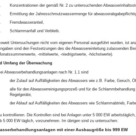
.
Konzentrationen der gemäß Nr. 2 zu untersuchenden Abwasserinhaltssto
.
Ermittlung der Jahresschmutzwassermenge für abwasserabgabepflichtig
.
Fremdwasseranteil,
.
Schlammanfall und Verbleib.
oweit Untersuchungen nicht vom eigenen Personal ausgeführt wurden, ist a
ngaben sind den Festsetzungen des die Abwassereinleitung zulassenden Bes
onatssummenwerte, -mittelwerte, -niedrigstwerte, -höchstwerte).
nd Umfang der Überwachung
ei Abwasserbehandlungsanlagen nach Nr. 1.1 sind
der Zulauf auf Auffälligkeiten des Abwassers wie z.B. Farbe, Geruch, Öl
alle für den Abwasserreinigungsprozeß und für die Schlammbehandlung w
Regelgeräte,
der Ablauf auf Auffälligkeiten des Abwassers wie Schlammabtrieb, Farbe
u kontrollieren. Die Kontrollen sind bei Anlagen unter 5 000 EW arbeitstäglic
b 5 000 EW täglich, vorzunehmen. Im übrigen sind zu untersuchen:
asserbehandlungsanlagen mit einer Ausbaugröße bis 999 EW