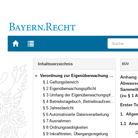
Zur
Zur
Startseite
Trefferliste
von
der
Navigation
BAYERN.RECHT
letzten
Inhalt
Inhaltsverzeichnis
EÜV
Suche
Verordnung zur Eigenüberwachung von Wasserversorgungs- und Abwasseranlagen (Eigenüberwachungsverordnung – EÜV) Vom 20. September 1995 (GVBl. S. 769) BayRS 753-1-12-U (§§ 1–9)
Anhang 
Bereich reduzieren
§ 1 Geltungsbereich
Abwasser
§ 2 Eigenüberwachungspflicht
Sammelka
§ 3 Umfang der Eigenüberwachungspflicht
(zu § 1 A
§ 4 Betriebstagebuch, Betriebsaufzeichnungen
Erster Te
§ 5 Jahresbericht
1.
Allge
§ 6 Automatisierte Datenverarbeitung
§ 7 Ausnahmen
1.1
Anw
§ 8 Ordnungswidrigkeiten
D
§ 9 Inkrafttreten, Übergangsregelung