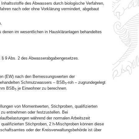
 Inhaltsstoffe des Abwassers durch biologische Verfahren,
fahren nach oder ohne Vorklärung vermindert, abgebaut
,
 denen im wesentlichen in Hauskläranlagen behandeltes
 mit § 9 Abs. 2 des Abwasserabgabengesetzes.
ten (EW) nach den Bemessungswerten der
nbehandelten Schmutzwassers – BSB
-roh – zugrundegelegt
5
amm BSB
je Einwohner zu berechnen.
5
llungen von Momentwerten, Stichproben, qualifizierten
zu entnehmen oder festzustellen. Bei
blaufbelastungen während der normalen Arbeitszeit
 qualifizierten Stichproben, 2 h-Mischproben können diese
schaftsamtes oder der Kreisverwaltungsbehörde ist über