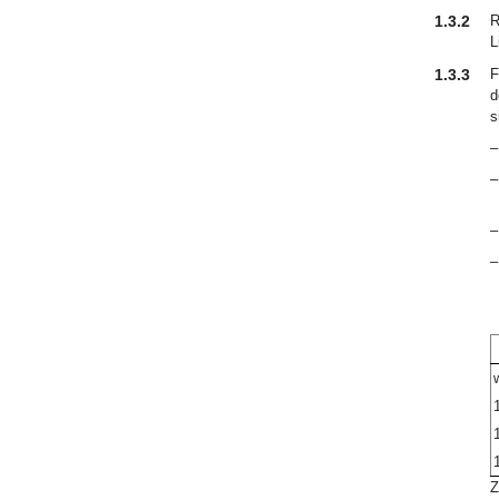
1.3.2
R
L
1.3.3
F
d
s
–
–
–
–
1
Z