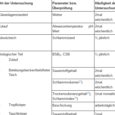
Ort der Untersuchung
Parameter bzw.
Häufigkeit d
Überprüfung
Untersuchu
läranlagenstandort
Wetter
2mal
wöchentlich
ulauf
Abwassertemperatur pH-
2mal
Wert
wöchentlich
bsetzteich
Schlammstand
¼ jährlich
iologischer Teil
BSB
, CSB
¼ jährlich
5
–
Zulauf
–
Belebungsbecken/belüfteter
Sauerstoffgehalt
2mal
Teich
wöchentlich
2)
Schlammvolumen
)
2mal
wöchentlich
2)
Trockensubstanzgehalt
),
1mal monatli
2)
Schlammindex
)
–
Tropfkörper
Beschickung
arbeitstäglich
–
Tauchkörper
Sauerstoffgehalt
1mal