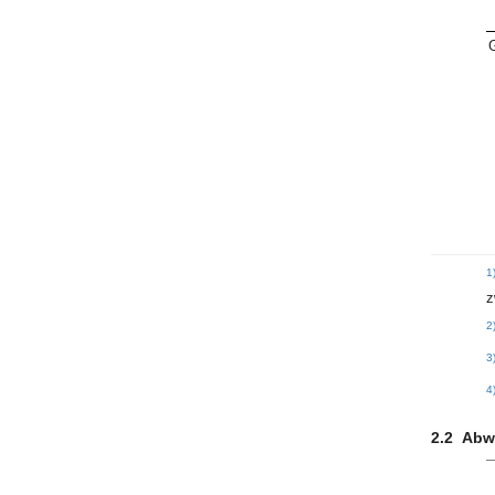
1
z
2
3
4
2.2
Abwa