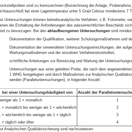
ückstellproben sind zu kennzeichnen (Bezeichnung der Anlage, Probenahme, 
ichtausschluß bei einer Lagertemperatur unter 5 Grad Celsius mindestens 7 
ür Untersuchungen können betriebsanalytische Verfahren, z.B. Fotometer, ve
enen die Einhaltung der Anforderungen des wasserrechtlichen Bescheids siche
ind zu bevorzugen. Bei den
ablaufbezogenen Untersuchungen
sind mindest
Dokumentation der Qualifikation, weiterer Schulungsmaßnahmen und de
Dokumentation der verwendeten Untersuchungseinrichtungen, der aufge
Wartungsmaßnahmen und der einzelnen Verfahrenskontrollen,
schriftliche Anleitungen zur Benutzung und Wartung der Untersuchungse
Untersuchungen aus einer geteilten Probe, die nach dem angewendeten 
1 WHG festgelegten und durch Maßnahmen zur Analytischen Qualitätss
werden (Paralleluntersuchungen), in folgender Anzahl:
bei einer Untersuchungshäufigkeit von
Anzahl der Paralleluntersuch
weniger als 1 × monatlich
1
1 × monatlich bis weniger als 1 × wöchentlich
2
1 × wöchentlich bis weniger als 1 × täglich
3
 × täglich oder öfter
4
ur Analytischen Qualitätssicherung sind nachzuweisen: