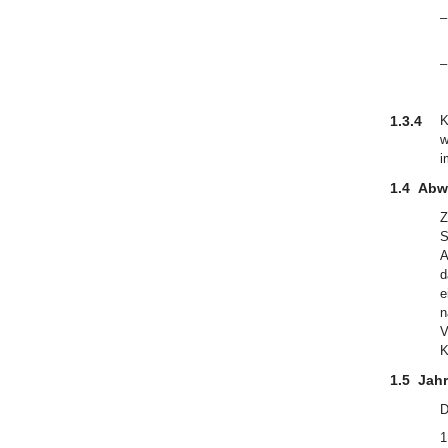
–
–
1.3.4
K
w
i
1.4
Abw
Z
S
A
d
e
n
V
K
1.5
Jahr
D
1