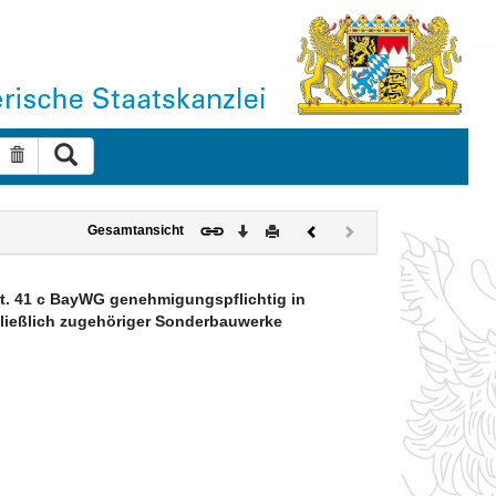
Suche ausführen
Suche zurücksetzen
Download
Drucken
Vorheriges
Nächstes
Gesamtansicht
Dokument
Dokument
(inaktiv)
rt. 41 c BayWG genehmigungspflichtig in
hließlich zugehöriger Sonderbauwerke