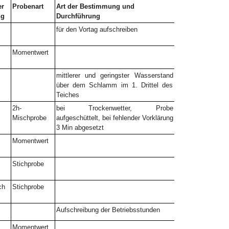
er
Probenart
Art der Bestimmung und
ng
Durchführung
für den Vortag aufschreiben
Momentwert
mittlerer und geringster Wasserstand
über dem Schlamm im 1. Drittel des
Teiches
2h-
bei Trockenwetter, Probe
Mischprobe
aufgeschüttelt, bei fehlender Vorklärung
3 Min abgesetzt
Momentwert
Stichprobe
ch
Stichprobe
Aufschreibung der Betriebsstunden
Momentwert