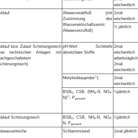
wöchentlich
blauf
Abwasserabfluß (mit
1mal
Zustimmung des
wöchentlich
Wasserwirtschaftsamts:
¼ jährlich
Abwasserzufluß)
blauf bzw. Zulauf Schönungsteich
pH-Wert Sichttiefe
2mal
(bei technischen Anlagen mit
absetzbare Stoffe
wöchentlich
nachgeschaltetem
arbeitstäglich
chönungsteich)
2mal
wöchentlich
2)
Metylenblauprobe
)
2mal
wöchentlich
BSB
, CSB, (NH
-N, NO
-
¼jährlich
5
4
3
3)
N)
, P
gesamt
blauf Schönungsteich
BSB
, CSB, NH
-N, NO
-
¼jährlich
5
4
3
N, P
gesamt
Abwasserteiche
Schlammstand
1mal jährlich