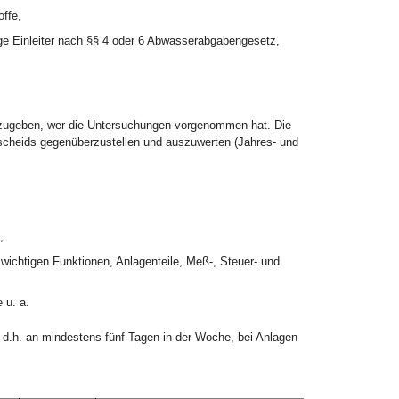
ffe,
e Einleiter nach §§ 4 oder 6 Abwasserabgabengesetz,
nzugeben, wer die Untersuchungen vorgenommen hat. Die
cheids gegenüberzustellen und auszuwerten (Jahres- und
,
ichtigen Funktionen, Anlagenteile, Meß-, Steuer- und
 u. a.
h, d.h. an mindestens fünf Tagen in der Woche, bei Anlagen