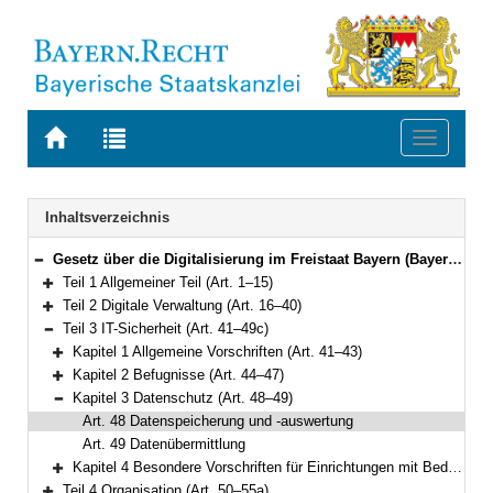
Zur
Zur
Toggle
Startseite
Trefferliste
navigati
von
der
BAYERN.RECHT
letzten
Navigation
Inhaltsverzeichnis
Suche
Gesetz über die Digitalisierung im Freistaat Bayern (Bayerisches Digitalgesetz – BayDiG) Vom 22. Juli 2022 (GVBl. S. 374) BayRS 206-1-D (Art. 1–59)
Bereich reduzieren
Teil 1 Allgemeiner Teil (Art. 1–15)
Bereich erweitern
Teil 2 Digitale Verwaltung (Art. 16–40)
Bereich erweitern
Teil 3 IT-Sicherheit (Art. 41–49c)
Bereich reduzieren
Kapitel 1 Allgemeine Vorschriften (Art. 41–43)
Bereich erweitern
Kapitel 2 Befugnisse (Art. 44–47)
Bereich erweitern
Kapitel 3 Datenschutz (Art. 48–49)
Bereich reduzieren
Art. 48 Datenspeicherung und -auswertung
Art. 49 Datenübermittlung
Kapitel 4 Besondere Vorschriften für Einrichtungen mit Bedeutung für den Binnenmarkt (Art. 49a–49c)
Bereich erweitern
Teil 4 Organisation (Art. 50–55a)