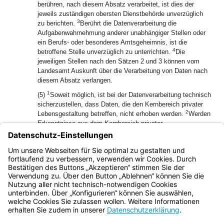
berühren, nach diesem Absatz verarbeitet, ist dies der
jeweils zuständigen obersten Dienstbehörde unverzüglich
3
zu berichten.
Berührt die Datenverarbeitung die
Aufgabenwahrnehmung anderer unabhängiger Stellen oder
ein Berufs- oder besonderes Amtsgeheimnis, ist die
4
betroffene Stelle unverzüglich zu unterrichten.
Die
jeweiligen Stellen nach den Sätzen 2 und 3 können vom
Landesamt Auskunft über die Verarbeitung von Daten nach
diesem Absatz verlangen.
1
(5)
Soweit möglich, ist bei der Datenverarbeitung technisch
sicherzustellen, dass Daten, die den Kernbereich privater
2
Lebensgestaltung betreffen, nicht erhoben werden.
Werden
Erkenntnisse aus dem Kernbereich privater
Lebensgestaltung erlangt, dürfen diese nicht verwendet
3
werden und sind unverzüglich zu löschen.
Die Tatsache
4
ihrer Erlangung und Löschung ist zu dokumentieren.
Dies
gilt auch in Zweifelsfällen.
Bayern.de
BayernPortal
Datenschutz