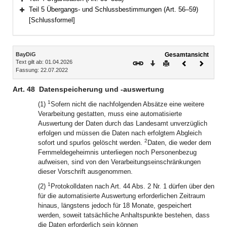
Bereich erweitern
Teil 5 Übergangs- und Schlussbestimmungen (Art. 56–59)
Bereich erweitern
[Schlussformel]
Inhalt
BayDiG
Gesamtansicht
Text gilt ab: 01.04.2026
Download
Drucken
Vorheriges
Nächste
Fassung: 22.07.2022
Dokument
Dokume
Art. 48
Datenspeicherung und -auswertung
1
(1)
Sofern nicht die nachfolgenden Absätze eine weitere
Verarbeitung gestatten, muss eine automatisierte
Auswertung der Daten durch das Landesamt unverzüglich
erfolgen und müssen die Daten nach erfolgtem Abgleich
2
sofort und spurlos gelöscht werden.
Daten, die weder dem
Fernmeldegeheimnis unterliegen noch Personenbezug
aufweisen, sind von den Verarbeitungseinschränkungen
dieser Vorschrift ausgenommen.
1
(2)
Protokolldaten nach Art. 44 Abs. 2 Nr. 1 dürfen über den
für die automatisierte Auswertung erforderlichen Zeitraum
hinaus, längstens jedoch für 18 Monate, gespeichert
werden, soweit tatsächliche Anhaltspunkte bestehen, dass
die Daten erforderlich sein können