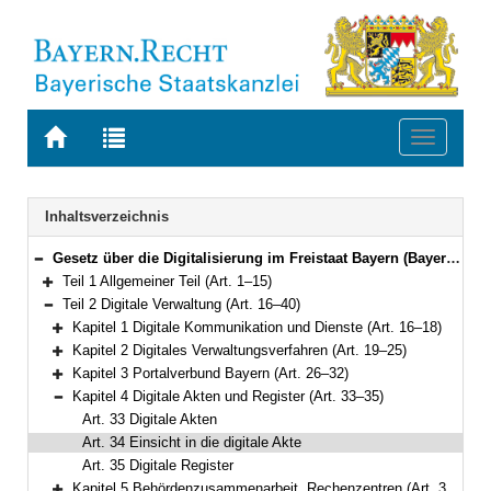
Zur
Zur
Toggle
Startseite
Trefferliste
navigati
von
der
BAYERN.RECHT
letzten
Navigation
Inhaltsverzeichnis
Suche
Gesetz über die Digitalisierung im Freistaat Bayern (Bayerisches Digitalgesetz – BayDiG) Vom 22. Juli 2022 (GVBl. S. 374) BayRS 206-1-D (Art. 1–59)
Bereich reduzieren
Teil 1 Allgemeiner Teil (Art. 1–15)
Bereich erweitern
Teil 2 Digitale Verwaltung (Art. 16–40)
Bereich reduzieren
Kapitel 1 Digitale Kommunikation und Dienste (Art. 16–18)
Bereich erweitern
Kapitel 2 Digitales Verwaltungsverfahren (Art. 19–25)
Bereich erweitern
Kapitel 3 Portalverbund Bayern (Art. 26–32)
Bereich erweitern
Kapitel 4 Digitale Akten und Register (Art. 33–35)
Bereich reduzieren
Art. 33 Digitale Akten
Art. 34 Einsicht in die digitale Akte
Art. 35 Digitale Register
Kapitel 5 Behördenzusammenarbeit, Rechenzentren (Art. 36–40)