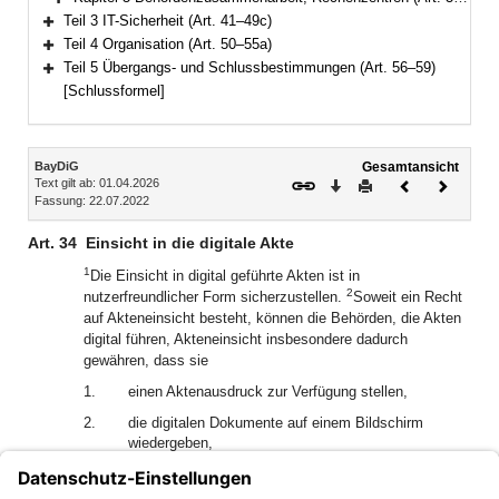
Bereich erweitern
Teil 3 IT-Sicherheit (Art. 41–49c)
Bereich erweitern
Teil 4 Organisation (Art. 50–55a)
Bereich erweitern
Teil 5 Übergangs- und Schlussbestimmungen (Art. 56–59)
Bereich erweitern
[Schlussformel]
Inhalt
BayDiG
Gesamtansicht
Text gilt ab: 01.04.2026
Download
Drucken
Vorheriges
Nächste
Fassung: 22.07.2022
Dokument
Dokume
Art. 34
Einsicht in die digitale Akte
1
Die Einsicht in digital geführte Akten ist in
2
nutzerfreundlicher Form sicherzustellen.
Soweit ein Recht
auf Akteneinsicht besteht, können die Behörden, die Akten
digital führen, Akteneinsicht insbesondere dadurch
gewähren, dass sie
1.
einen Aktenausdruck zur Verfügung stellen,
2.
die digitalen Dokumente auf einem Bildschirm
wiedergeben,
3.
digitale Dokumente übermitteln oder