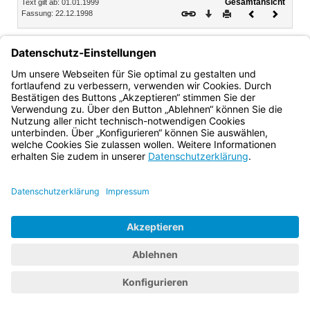
Gesamtansicht
Text gilt ab: 01.01.1999
Download
Drucken
Vorheriges
Nächste
Fassung: 22.12.1998
Dokument
Dokume
§ 1
Anwendungsbereich
Die Verordnung gilt für mit der Betriebsleitung betraute
Personen (Betriebsleiter) nichtbundeseigener Eisenbahnen
in Bayern.
Bayern.de
BayernPortal
Datenschutz
Impressum
Barrierefreiheit
Hilfe
Kontakt
Kontrastwechsel
Schriftgröße