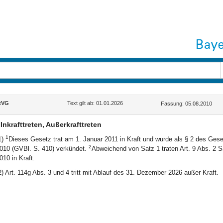
tVG
Text gilt ab: 01.01.2026
Fassung: 05.08.2010
Inkrafttreten, Außerkrafttreten
1
1)
Dieses Gesetz trat am 1. Januar 2011 in Kraft und wurde als § 2 des Ge
2
010 (GVBl. S. 410) verkündet.
Abweichend von Satz 1 traten Art. 9 Abs. 2 
010 in Kraft.
2) Art. 114g Abs. 3 und 4 tritt mit Ablauf des 31. Dezember 2026 außer Kraft.