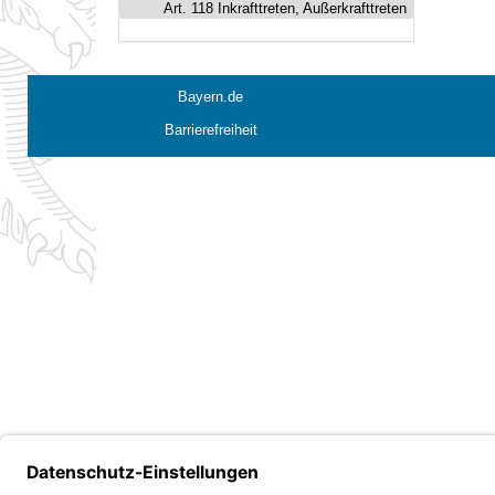
Art. 118 Inkrafttreten, Außerkrafttreten
Bayern.de
Barrierefreiheit