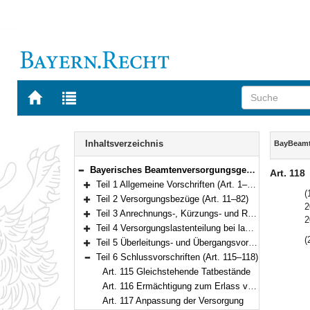
Zur
Zur
Startseite
Trefferliste
von
der
Navigation
BAYERN.RECHT
letzten
Inhalt
Inhaltsverzeichnis
BayBeam
Suche
Bayerisches Beamtenversorgungsgesetz (BayBeamtVG) Vom 5. August 2010 (GVBl. S. 410, 528, 764) BayRS 2033-1-1-F (Art. 1–118)
Art. 118
Bereich reduzieren
Teil 1 Allgemeine Vorschriften (Art. 1–10)
Bereich erweitern
(
Teil 2 Versorgungsbezüge (Art. 11–82)
2
Bereich erweitern
Teil 3 Anrechnungs-, Kürzungs- und Ruhensvorschriften (Art. 83–93)
2
Bereich erweitern
Teil 4 Versorgungslastenteilung bei landesinternen Dienstherrenwechseln (Art. 94–99a)
Bereich erweitern
(
Teil 5 Überleitungs- und Übergangsvorschriften (Art. 100–114i)
Bereich erweitern
Teil 6 Schlussvorschriften (Art. 115–118)
Bereich reduzieren
Art. 115 Gleichstehende Tatbestände
Art. 116 Ermächtigung zum Erlass von Verwaltungsvorschriften
Art. 117 Anpassung der Versorgung