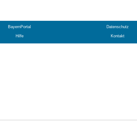
BayernPortal
Datenschutz
Hilfe
Kontakt