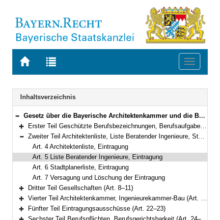
Zur
Zur
Toggle
Startseite
Trefferliste
navigati
von
der
BAYERN.RECHT
letzten
Navigation
Inhaltsverzeichnis
Suche
Gesetz über die Bayerische Architektenkammer und die Bayerische Ingenieurekammer-Bau (Baukammerngesetz – BauKaG) Vom 9. Mai 2007 (GVBl. S. 308) BayRS 2133-1-B (Art. 1–35)
Bereich reduzieren
Erster Teil Geschützte Berufsbezeichnungen, Berufsaufgaben (Art. 1–3)
Bereich erweitern
Zweiter Teil Architektenliste, Liste Beratender Ingenieure, Stadtplanerliste (Art. 4–7)
Bereich reduzieren
Art. 4 Architektenliste, Eintragung
Art. 5 Liste Beratender Ingenieure, Eintragung
Art. 6 Stadtplanerliste, Eintragung
Art. 7 Versagung und Löschung der Eintragung
Dritter Teil Gesellschaften (Art. 8–11)
Bereich erweitern
Vierter Teil Architektenkammer, Ingenieurekammer-Bau (Art. 12–21)
Bereich erweitern
Fünfter Teil Eintragungsausschüsse (Art. 22–23)
Bereich erweitern
Sechster Teil Berufspflichten, Berufsgerichtsbarkeit (Art. 24–30)