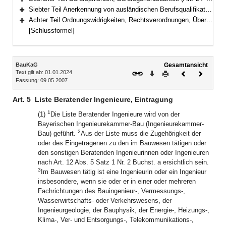
Bereich erweitern
Siebter Teil Anerkennung von ausländischen Berufsqualifikationen (Art. 31–31a)
Bereich erweitern
Achter Teil Ordnungswidrigkeiten, Rechtsverordnungen, Übergangs- und Schlussbestimmungen (Art. 32–35)
Bereich erweitern
[Schlussformel]
Inhalt
BauKaG
Gesamtansicht
Text gilt ab: 01.01.2024
Download
Drucken
Vorheriges
Nächste
Fassung: 09.05.2007
Dokument
Dokume
Art. 5
Liste Beratender Ingenieure, Eintragung
1
(1)
Die Liste Beratender Ingenieure wird von der
Bayerischen Ingenieurekammer-Bau (Ingenieurekammer-
2
Bau) geführt.
Aus der Liste muss die Zugehörigkeit der
oder des Eingetragenen zu den im Bauwesen tätigen oder
den sonstigen Beratenden Ingenieurinnen oder Ingenieuren
nach Art. 12 Abs. 5 Satz 1 Nr. 2 Buchst. a ersichtlich sein.
3
Im Bauwesen tätig ist eine Ingenieurin oder ein Ingenieur
insbesondere, wenn sie oder er in einer oder mehreren
Fachrichtungen des Bauingenieur-, Vermessungs-,
Wasserwirtschafts- oder Verkehrswesens, der
Ingenieurgeologie, der Bauphysik, der Energie-, Heizungs-,
Klima-, Ver- und Entsorgungs-, Telekommunikations-,