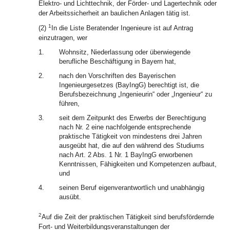
Elektro- und Lichttechnik, der Förder- und Lagertechnik oder
der Arbeitssicherheit an baulichen Anlagen tätig ist.
1
(2)
In die Liste Beratender Ingenieure ist auf Antrag
einzutragen, wer
1.
Wohnsitz, Niederlassung oder überwiegende
berufliche Beschäftigung in Bayern hat,
2.
nach den Vorschriften des Bayerischen
Ingenieurgesetzes (BayIngG) berechtigt ist, die
Berufsbezeichnung „Ingenieurin“ oder „Ingenieur“ zu
führen,
3.
seit dem Zeitpunkt des Erwerbs der Berechtigung
nach Nr. 2 eine nachfolgende entsprechende
praktische Tätigkeit von mindestens drei Jahren
ausgeübt hat, die auf den während des Studiums
nach Art. 2 Abs. 1 Nr. 1 BayIngG erworbenen
Kenntnissen, Fähigkeiten und Kompetenzen aufbaut,
und
4.
seinen Beruf eigenverantwortlich und unabhängig
ausübt.
2
Auf die Zeit der praktischen Tätigkeit sind berufsfördernde
Fort- und Weiterbildungsveranstaltungen der