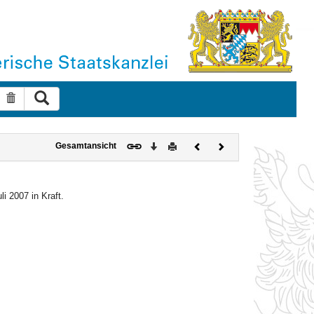
Suche ausführen
Suche zurücksetzen
Download
Drucken
Vorheriges
Nächstes
Gesamtansicht
Dokument
Dokument
li 2007 in Kraft.