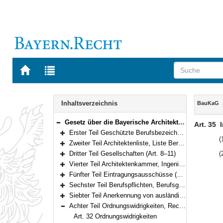
Zur
Zur
Startseite
Trefferliste
von
der
Navigation
BAYERN.RECHT
letzten
Inhalt
Inhaltsverzeichnis
BauKaG
Suche
Gesetz über die Bayerische Architektenkammer und die Bayerische Ingenieurekammer-Bau (Baukammerngesetz – BauKaG) Vom 9. Mai 2007 (GVBl. S. 308) BayRS 2133-1-B (Art. 1–35)
Art. 35
I
Bereich reduzieren
Erster Teil Geschützte Berufsbezeichnungen, Berufsaufgaben (Art. 1–3)
Bereich erweitern
(
Zweiter Teil Architektenliste, Liste Beratender Ingenieure, Stadtplanerliste (Art. 4–7)
Bereich erweitern
Dritter Teil Gesellschaften (Art. 8–11)
(
Bereich erweitern
Vierter Teil Architektenkammer, Ingenieurekammer-Bau (Art. 12–21)
Bereich erweitern
Fünfter Teil Eintragungsausschüsse (Art. 22–23)
Bereich erweitern
Sechster Teil Berufspflichten, Berufsgerichtsbarkeit (Art. 24–30)
Bereich erweitern
Siebter Teil Anerkennung von ausländischen Berufsqualifikationen (Art. 31–31a)
Bereich erweitern
Achter Teil Ordnungswidrigkeiten, Rechtsverordnungen, Übergangs- und Schlussbestimmungen (Art. 32–35)
Bereich reduzieren
Art. 32 Ordnungswidrigkeiten