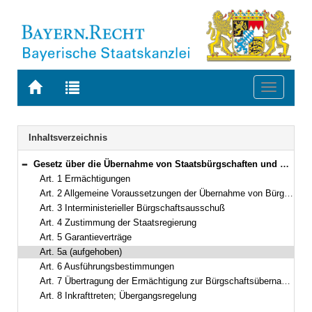
Zur
Zur
Toggle
Startseite
Trefferliste
navigati
von
der
BAYERN.RECHT
letzten
Navigation
Inhaltsverzeichnis
Suche
Gesetz über die Übernahme von Staatsbürgschaften und Garantien des Freistaates Bayern (BÜG) Vom 27. Juni 1972 (BayRS IV S. 695) BayRS 66-1-F (Art. 1–8)
Bereich reduzieren
Art. 1 Ermächtigungen
Art. 2 Allgemeine Voraussetzungen der Übernahme von Bürgschaften
Art. 3 Interministerieller Bürgschaftsausschuß
Art. 4 Zustimmung der Staatsregierung
Art. 5 Garantieverträge
Art. 5a (aufgehoben)
Art. 6 Ausführungsbestimmungen
Art. 7 Übertragung der Ermächtigung zur Bürgschaftsübernahme
Art. 8 Inkrafttreten; Übergangsregelung