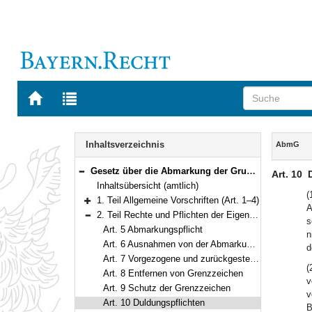
Zur
Zur
Startseite
Trefferliste
von
der
Navigation
BAYERN.RECHT
letzten
Inhalt
Inhaltsverzeichnis
AbmG
Suche
Gesetz über die Abmarkung der Grundstücke (Abmarkungsgesetz – AbmG) Vom 6. August 1981 (BayRS III S. 690) BayRS 219-2-F (Art. 1–27)
Art. 10
Bereich reduzieren
Inhaltsübersicht (amtlich)
(
1. Teil Allgemeine Vorschriften (Art. 1–4)
A
Bereich erweitern
2. Teil Rechte und Pflichten der Eigentümer und Nutzungsberechtigten (Art. 5–10)
s
Bereich reduzieren
Art. 5 Abmarkungspflicht
n
Art. 6 Ausnahmen von der Abmarkungspflicht
d
Art. 7 Vorgezogene und zurückgestellte Abmarkung
(
Art. 8 Entfernen von Grenzzeichen
v
Art. 9 Schutz der Grenzzeichen
v
Art. 10 Duldungspflichten
B