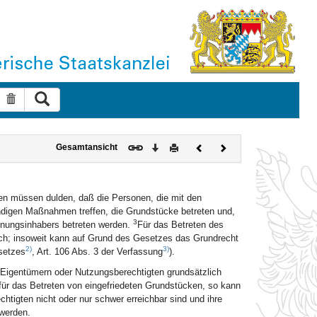
Suche ausführen
Suche zurücksetzen
Download
Drucken
Vorheriges
Nächstes
Gesamtansicht
Dokument
Dokument
n müssen dulden, daß die Personen, die mit den
ndigen Maßnahmen treffen, die Grundstücke betreten und,
3
hnungsinhabers betreten werden.
Für das Betreten des
rlich; insoweit kann auf Grund des Gesetzes das Grundrecht
2)
3)
setzes
, Art. 106 Abs. 3 der Verfassung
).
n Eigentümern oder Nutzungsberechtigten grundsätzlich
für das Betreten von eingefriedeten Grundstücken, so kann
tigten nicht oder nur schwer erreichbar sind und ihre
werden.