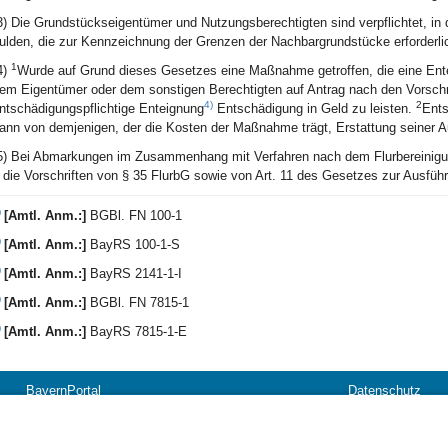
3) Die Grundstückseigentümer und Nutzungsberechtigten sind verpflichtet, 
ulden, die zur Kennzeichnung der Grenzen der Nachbargrundstücke erforderlic
1
4)
Wurde auf Grund dieses Gesetzes eine Maßnahme getroffen, die eine Entei
em Eigentümer oder dem sonstigen Berechtigten auf Antrag nach den Vorschr
4)
2
ntschädigungspflichtige Enteignung
Entschädigung in Geld zu leisten.
Ents
ann von demjenigen, der die Kosten der Maßnahme trägt, Erstattung seiner 
5) Bei Abmarkungen im Zusammenhang mit Verfahren nach dem Flurbereinigu
 die Vorschriften von § 35 FlurbG sowie von Art. 11 des Gesetzes zur Ausfüh
)
[Amtl. Anm.:]
BGBl. FN 100-1
)
[Amtl. Anm.:]
BayRS 100-1-S
)
[Amtl. Anm.:]
BayRS 2141-1-I
)
[Amtl. Anm.:]
BGBl. FN 7815-1
)
[Amtl. Anm.:]
BayRS 7815-1-E
BayernPortal
Datenschutz
Hilfe
Kontakt