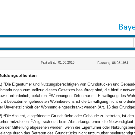
Text gilt ab: 01.08.2015
Fassung: 06.08.1981
Duldungspflichten
1
1)
Die Eigentümer und Nutzungsberechtigten von Grundstücken und Gebäude
bmarkungen zum Vollzug dieses Gesetzes beauftragt sind, die hierfür notwe
2
oweit erforderlich, befahren.
Wohnungen dürfen nur mit Einwilligung des Wo
icht bebauten eingefriedeten Wohnbereichs ist die Einwilligung nicht erforde
er Unverletzlichkeit der Wohnung eingeschränkt werden (Art. 13 des Grundge
1
2)
Die Absicht, eingefriedete Grundstücke oder Gebäude zu betreten, ist de
2
orher mitzuteilen.
Zeigt sich erst beim Abmarkungstermin die Notwendigkeit 
on der Mitteilung abgesehen werden, wenn die Eigentümer oder Nutzungsberech
elange durch das Betreten des Grundstücks nicht unzumutbar beeinträchtigt 