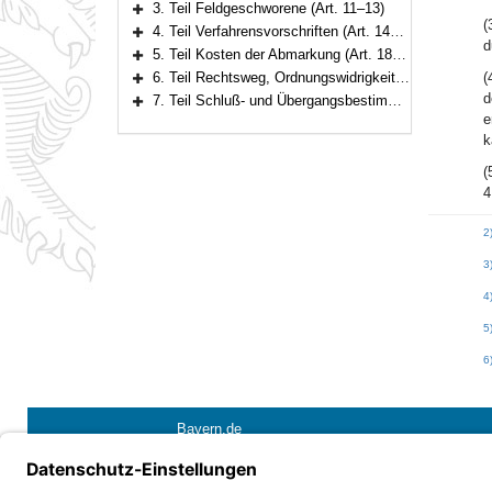
3. Teil Feldgeschworene (Art. 11–13)
Bereich erweitern
(
4. Teil Verfahrensvorschriften (Art. 14–17)
Bereich erweitern
d
5. Teil Kosten der Abmarkung (Art. 18–20)
Bereich erweitern
6. Teil Rechtsweg, Ordnungswidrigkeiten (Art. 21–22)
(
Bereich erweitern
d
7. Teil Schluß- und Übergangsbestimmungen (Art. 23–27)
Bereich erweitern
e
k
(
4
2
3
4
5
6
Bayern.de
Barrierefreiheit