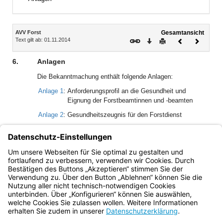
Inhalt
AVV Forst
Gesamtansicht
Text gilt ab: 01.11.2014
Download
Drucken
Vorheriges
Nächste
Dokument
Dokume
6.
Anlagen
Die Bekanntmachung enthält folgende Anlagen:
Anlage 1
:
Anforderungsprofil an die Gesundheit und
Eignung der Forstbeamtinnen und -beamten
Anlage 2
:
Gesundheitszeugnis für den Forstdienst
Anlage 3
:
Beurteilungsgrundlage für die
Forstdiensttauglichkeit
Anlage 4
:
Augenfachärztliches Zeugnis
Bayern.de
BayernPortal
Datenschutz