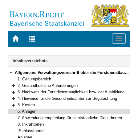
Zur
Zur
Toggle
Startseite
Trefferliste
navigati
von
der
BAYERN.RECHT
letzten
Navigation
Inhaltsverzeichnis
Suche
Allgemeine Verwaltungsvorschrift über die Forstdiensttauglichkeit
Bereich reduzieren
1. Geltungsbereich
2. Gesundheitliche Anforderungen
Bereich erweitern
3. Nachweis der Forstdiensttauglichkeit bzw. der Ausbildungstauglichkeit
Bereich erweitern
4. Hinweise für die Gesundheitsämter zur Begutachtung
Bereich erweitern
5. Kosten
Bereich erweitern
6. Anlagen
7. Anwendungsempfehlung für nichtstaatliche Dienstherren
8. Inkrafttreten
[Schlussformel]
Anlagen