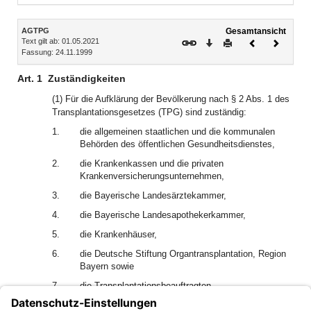
Inhalt
AGTPG
Gesamtansicht
Text gilt ab: 01.05.2021
Download
Drucken
Vorheriges
Nächste
Fassung: 24.11.1999
Dokument
Dokume
Art. 1
Zuständigkeiten
(1) Für die Aufklärung der Bevölkerung nach § 2 Abs. 1 des
Transplantationsgesetzes (TPG) sind zuständig:
1.
die allgemeinen staatlichen und die kommunalen
Behörden des öffentlichen Gesundheitsdienstes,
2.
die Krankenkassen und die privaten
Krankenversicherungsunternehmen,
3.
die Bayerische Landesärztekammer,
4.
die Bayerische Landesapothekerkammer,
5.
die Krankenhäuser,
6.
die Deutsche Stiftung Organtransplantation, Region
Bayern sowie
7.
die Transplantationsbeauftragten.