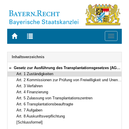
Zur
Zur
Toggle
Startseite
Trefferliste
navigati
von
der
BAYERN.RECHT
letzten
Navigation
Inhaltsverzeichnis
Suche
Gesetz zur Ausführung des Transplantationsgesetzes (AGTPG) Vom 24. November 1999 (GVBl. S. 464) BayRS 212-2-G (Art. 1–8)
Bereich reduzieren
Art. 1 Zuständigkeiten
Art. 2 Kommissionen zur Prüfung von Freiwilligkeit und Unentgeltlichkeit der Lebendspende
Art. 3 Verfahren
Art. 4 Finanzierung
Art. 5 Zulassung von Transplantationszentren
Art. 6 Transplantationsbeauftragte
Art. 7 Aufgaben
Art. 8 Auskunftsverpflichtung
[Schlussformel]