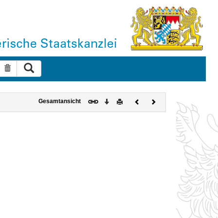
Suche ausführen
Suche zurücksetzen
Download
Drucken
Vorheriges
Nächstes
Gesamtansicht
Dokument
Dokument