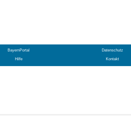
BayernPortal
Datenschutz
Hilfe
Kontakt