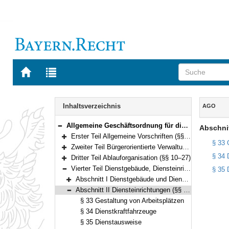
Zur
Zur
Startseite
Trefferliste
von
der
Navigation
BAYERN.RECHT
letzten
Inhalt
Inhaltsverzeichnis
AGO
Suche
Allgemeine Geschäftsordnung für die Behörden des Freistaates Bayern (AGO) Vom 12. Dezember 2000 (GVBl. S. 873; 2001 S. 28) BayRS 200-21-I (§§ 1–37)
Abschnit
Bereich reduzieren
Erster Teil Allgemeine Vorschriften (§§ 1–3)
Bereich erweitern
§ 33 
Zweiter Teil Bürgerorientierte Verwaltung (§§ 4–9)
Bereich erweitern
§ 34 
Dritter Teil Ablauforganisation (§§ 10–27)
Bereich erweitern
Vierter Teil Dienstgebäude, Diensteinrichtungen (§§ 28–35)
§ 35 
Bereich reduzieren
Abschnitt I Dienstgebäude und Diensträume (§§ 28–32)
Bereich erweitern
Abschnitt II Diensteinrichtungen (§§ 33–35)
Bereich reduzieren
§ 33 Gestaltung von Arbeitsplätzen
§ 34 Dienstkraftfahrzeuge
§ 35 Dienstausweise