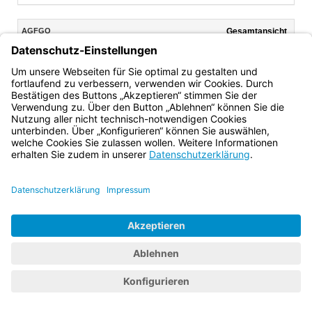
Inhalt
AGFGO
Gesamtansicht
Text gilt ab: 01.05.2019
Download
Drucken
Vorheriges
Nächste
Fassung: 23.12.1965
Dokument
Dokume
Art. 8
(Änderungsbestimmung)
Bayern.de
BayernPortal
Datenschutz
Impressum
Barrierefreiheit
Hilfe
Kontakt
Kontrastwechsel
Schriftgröße