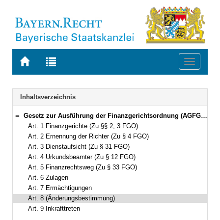
Zur
Zur
Toggle
Startseite
Trefferliste
navigati
von
der
BAYERN.RECHT
letzten
Navigation
Inhaltsverzeichnis
Suche
Gesetz zur Ausführung der Finanzgerichtsordnung (AGFGO) Vom 23. Dezember 1965 BayRS 35-1-F (Art. 1–9)
Bereich reduzieren
Art. 1 Finanzgerichte (Zu §§ 2, 3 FGO)
Art. 2 Ernennung der Richter (Zu § 4 FGO)
Art. 3 Dienstaufsicht (Zu § 31 FGO)
Art. 4 Urkundsbeamter (Zu § 12 FGO)
Art. 5 Finanzrechtsweg (Zu § 33 FGO)
Art. 6 Zulagen
Art. 7 Ermächtigungen
Art. 8 (Änderungsbestimmung)
Art. 9 Inkrafttreten