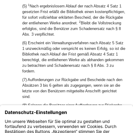
1
(5)
Nach ergebnislosem Ablauf der nach Absatz 4 Satz 1
gesetzten Frist erläßt die Bibliothek einen kostenpflichtigen,
für sofort vollziehbar erklärten Bescheid, der die Rückgabe
2
der entliehenen Werke anordnet.
Bleibt die Vollstreckung
erfolglos, sind die Benützer zum Schadenersatz nach § 8
Abs. 3 verpflichtet.
(6) Erscheint ein Verwaltungsverfahren nach Absatz 5 Satz
1 unzweckmäßig oder verspricht es keinen Erfolg, so ist die
Bibliothek nach Ablauf der Frist gemäß Absatz 4 Satz 1
berechtigt, die entliehenen Werke als abhanden gekommen
zu betrachten und Schadenersatz nach § 8 Abs. 3 zu
fordern.
(7) Aufforderungen zur Rückgabe und Bescheide nach den
Absätzen 3 bis 6 gelten als zugegangen, wenn sie an die
letzte von den Benützern mitgeteilte Anschrift gerichtet
sind.
(8) Solange die Benützer einer Aufforderung zur Rückgabe
nicht nachkommen, festgesetzten Schadenersatz nicht
leisten oder geschuldete Kosten nicht entrichten, soll die
Bibliothek die Ausleihe von Werken und die Verlängerung
der Leihfrist verweigern.