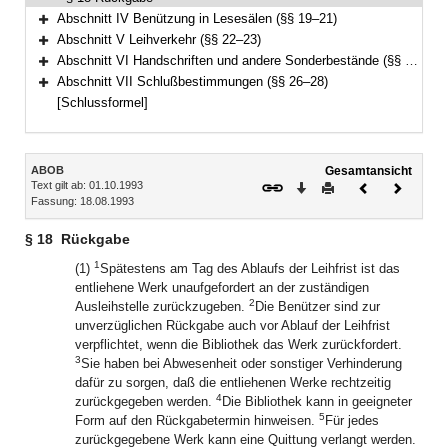
Abschnitt IV Benützung in Lesesälen (§§ 19–21)
Bereich erweitern
Abschnitt V Leihverkehr (§§ 22–23)
Bereich erweitern
Abschnitt VI Handschriften und andere Sonderbestände (§§ 24–25)
Bereich erweitern
Abschnitt VII Schlußbestimmungen (§§ 26–28)
Bereich erweitern
[Schlussformel]
Inhalt
ABOB
Gesamtansicht
Text gilt ab: 01.10.1993
Download
Drucken
Vorheriges
Nächste
Fassung: 18.08.1993
Dokument
Dokume
§ 18
Rückgabe
1
(1)
Spätestens am Tag des Ablaufs der Leihfrist ist das
entliehene Werk unaufgefordert an der zuständigen
2
Ausleihstelle zurückzugeben.
Die Benützer sind zur
unverzüglichen Rückgabe auch vor Ablauf der Leihfrist
verpflichtet, wenn die Bibliothek das Werk zurückfordert.
3
Sie haben bei Abwesenheit oder sonstiger Verhinderung
dafür zu sorgen, daß die entliehenen Werke rechtzeitig
4
zurückgegeben werden.
Die Bibliothek kann in geeigneter
5
Form auf den Rückgabetermin hinweisen.
Für jedes
zurückgegebene Werk kann eine Quittung verlangt werden.