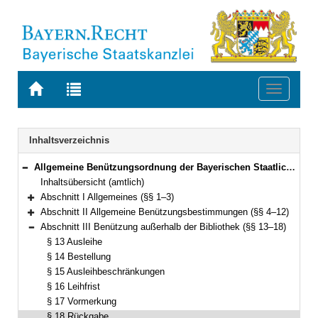
Zur
Zur
Toggle
Startseite
Trefferliste
navigati
von
der
BAYERN.RECHT
letzten
Navigation
Inhaltsverzeichnis
Suche
Allgemeine Benützungsordnung der Bayerischen Staatlichen Bibliotheken (ABOB) Vom 18. August 1993 (GVBl. S. 635) BayRS 2240-3-WK (§§ 1–28)
Bereich reduzieren
Inhaltsübersicht (amtlich)
Abschnitt I Allgemeines (§§ 1–3)
Bereich erweitern
Abschnitt II Allgemeine Benützungsbestimmungen (§§ 4–12)
Bereich erweitern
Abschnitt III Benützung außerhalb der Bibliothek (§§ 13–18)
Bereich reduzieren
§ 13 Ausleihe
§ 14 Bestellung
§ 15 Ausleihbeschränkungen
§ 16 Leihfrist
§ 17 Vormerkung
§ 18 Rückgabe