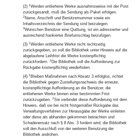
1
(2)
Werden entliehene Werke ausnahmsweise mit der Post
zurückgesandt, muß die Sendung als Paket erfolgen.
2
Name, Anschrift und Benützernummer sowie ein
Inhaltsverzeichnis der Sendung sind beizulegen.
3
Wünschen Benützer eine Quittung, ist ein adressierter und
ausreichend frankierter Briefumschlag beizufügen.
1
(3)
Werden entliehene Werke nicht rechtzeitig
zurückgegeben, so soll die Bibliothek unter Hinweis auf die
abgelaufene Leihfrist die Werke kostenpflichtig
2
zurückfordern.
Die Bibliothek soll die Aufforderung zur
Rückgabe kostenpflichtig wiederholen.
1
(4)
Bleiben Maßnahmen nach Absatz 3 erfolglos, richtet
die Bibliothek gegen Zustellungsnachweis die erneute,
kostenpflichtige Aufforderung an die Benützer, die
entliehenen Werke binnen einer bestimmten Frist
2
zurückzugeben.
Sie verbindet diese Aufforderung mit dem
Hinweis, daß sie bei nicht fristgemäßer Rückgabe das
Verwaltungsverfahren zur Herausgabe der Werke einleiten
oder diese als abhanden gekommen betrachten und
Schadenersatz nach § 8 Abs. 3 fordern wird; die Bibliothek
soll den Ausschluß von der weiteren Benutzung der
Bibliothek androhen.