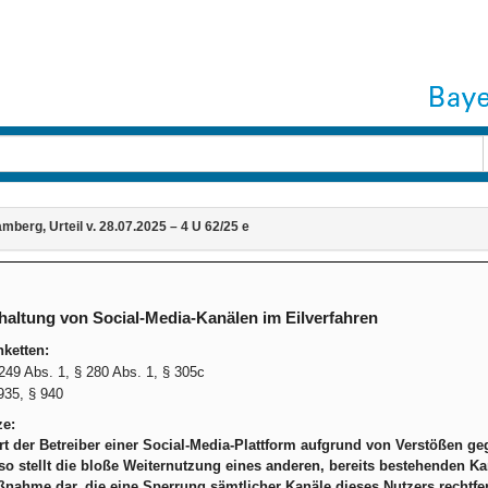
berg, Urteil v. 28.07.2025 – 4 U 62/25 e
haltung von Social-Media-Kanälen im Eilverfahren
ketten:
49 Abs. 1, § 280 Abs. 1, § 305c
35, § 940
ze:
rt der Betreiber einer Social-Media-Plattform aufgrund von Verstößen 
so stellt die bloße Weiternutzung eines anderen, bereits bestehenden 
nahme dar, die eine Sperrung sämtlicher Kanäle dieses Nutzers rechtfer