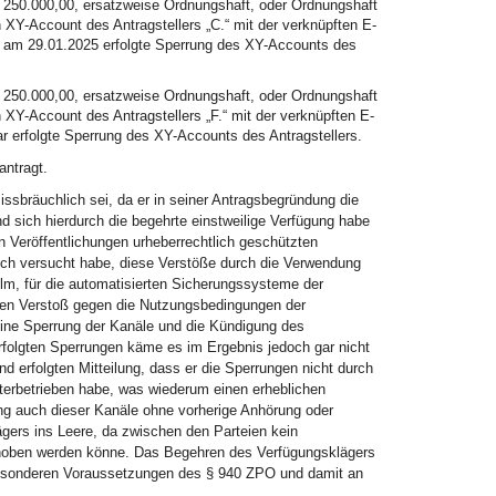
 250.000,00, ersatzweise Ordnungshaft, oder Ordnungshaft
 XY-Account des Antragstellers „C.“ mit der verknüpften E-
ie am 29.01.2025 erfolgte Sperrung des XY-Accounts des
 250.000,00, ersatzweise Ordnungshaft, oder Ordnungshaft
 XY-Account des Antragstellers „F.“ mit der verknüpften E-
r erfolgte Sperrung des XY-Accounts des Antragstellers.
antragt.
issbräuchlich sei, da er in seiner Antragsbegründung die
sich hierdurch die begehrte einstweilige Verfügung habe
n Veröffentlichungen urheberrechtlich geschützten
lich versucht habe, diese Verstöße durch die Verwendung
ilm, für die automatisierten Sicherungssysteme der
den Verstoß gegen die Nutzungsbedingungen der
ine Sperrung der Kanäle und die Kündigung des
rfolgten Sperrungen käme es im Ergebnis jedoch gar nicht
d erfolgten Mitteilung, dass er die Sperrungen nicht durch
terbetrieben habe, was wiederum einen erheblichen
ng auch dieser Kanäle ohne vorherige Anhörung oder
gers ins Leere, da zwischen den Parteien kein
ehoben werden könne. Das Begehren des Verfügungsklägers
n besonderen Voraussetzungen des § 940 ZPO und damit an