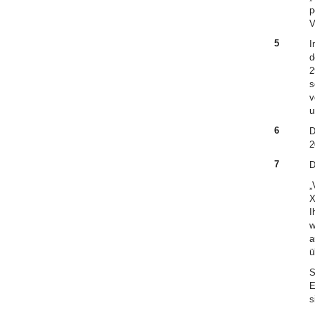
p
V
5
I
d
2
s
v
u
6
D
2
7
D
„
X
I
w
a
ü
S
E
s