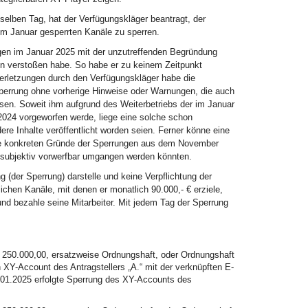
elben Tag, hat der Verfügungskläger beantragt, der
im Januar gesperrten Kanäle zu sperren.
ngen im Januar 2025 mit der unzutreffenden Begründung
en verstoßen habe. So habe er zu keinem Zeitpunkt
verletzungen durch den Verfügungskläger habe die
e Sperrung ohne vorherige Hinweise oder Warnungen, die auch
sen. Soweit ihm aufgrund des Weiterbetriebs der im Januar
24 vorgeworfen werde, liege eine solche schon
re Inhalte veröffentlicht worden seien. Ferner könne eine
die konkreten Gründe der Sperrungen aus dem November
t subjektiv vorwerfbar umgangen werden könnten.
 (der Sperrung) darstelle und keine Verpflichtung der
ichen Kanäle, mit denen er monatlich 90.000,- € erziele,
nd bezahle seine Mitarbeiter. Mit jedem Tag der Sperrung
 250.000,00, ersatzweise Ordnungshaft, oder Ordnungshaft
 XY-Account des Antragstellers „A.“ mit der verknüpften E-
5.01.2025 erfolgte Sperrung des XY-Accounts des