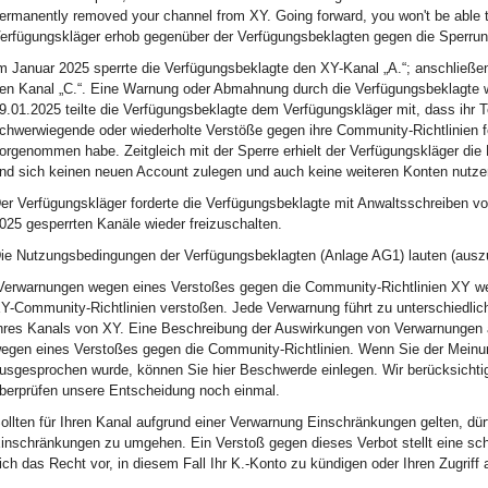
ermanently removed your channel from XY. Going forward, you won't be able 
erfügungskläger erhob gegenüber der Verfügungsbeklagten gegen die Sperrung
m Januar 2025 sperrte die Verfügungsbeklagte den XY-Kanal „A.“; anschließe
en Kanal „C.“. Eine Warnung oder Abmahnung durch die Verfügungsbeklagte wa
9.01.2025 teilte die Verfügungsbeklagte dem Verfügungskläger mit, dass ihr 
chwerwiegende oder wiederholte Verstöße gegen ihre Community-Richtlinien 
orgenommen habe. Zeitgleich mit der Sperre erhielt der Verfügungskläger die 
nd sich keinen neuen Account zulegen und auch keine weiteren Konten nutze
er Verfügungskläger forderte die Verfügungsbeklagte mit Anwaltsschreiben vo
025 gesperrten Kanäle wieder freizuschalten.
ie Nutzungsbedingungen der Verfügungsbeklagten (Anlage AG1) lauten (auszu
Verwarnungen wegen eines Verstoßes gegen die Community-Richtlinien XY wen
Y-Community-Richtlinien verstoßen. Jede Verwarnung führt zu unterschiedlic
hres Kanals von XY. Eine Beschreibung der Auswirkungen von Verwarnungen a
egen eines Verstoßes gegen die Community-Richtlinien. Wenn Sie der Meinun
usgesprochen wurde, können Sie hier Beschwerde einlegen. Wir berücksichti
berprüfen unsere Entscheidung noch einmal.
ollten für Ihren Kanal aufgrund einer Verwarnung Einschränkungen gelten, d
inschränkungen zu umgehen. Ein Verstoß gegen dieses Verbot stellt eine sch
ich das Recht vor, in diesem Fall Ihr K.-Konto zu kündigen oder Ihren Zugriff