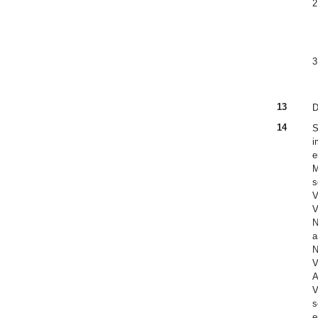
2
3
13
D
14
S
i
e
M
s
V
V
N
a
N
V
A
V
s
e