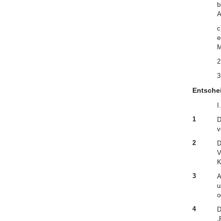
b
A
c
e
M
2
3
Entsche
I.
1
D
v
2
D
V
K
3
A
u
o
4
D
„