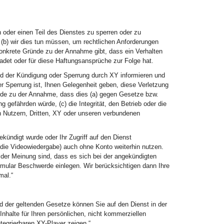
n oder einen Teil des Dienstes zu sperren oder zu
, (b) wir dies tun müssen, um rechtlichen Anforderungen
konkrete Gründe zu der Annahme gibt, dass ein Verhalten
adet oder für diese Haftungsansprüche zur Folge hat.
d der Kündigung oder Sperrung durch XY informieren und
r Sperrung ist, Ihnen Gelegenheit geben, diese Verletzung
ünde zu der Annahme, dass dies (a) gegen Gesetze bzw.
 gefährden würde, (c) die Integrität, den Betrieb oder die
n Nutzern, Dritten, XY oder unseren verbundenen
ündigt wurde oder Ihr Zugriff auf den Dienst
die Videowiedergabe) auch ohne Konto weiterhin nutzen.
 der Meinung sind, dass es sich bei der angekündigten
mular Beschwerde einlegen. Wir berücksichtigen dann Ihre
mal.“
 der geltenden Gesetze können Sie auf den Dienst in der
nhalte für Ihren persönlichen, nicht kommerziellen
egrierbaren XY-Player zeigen.“