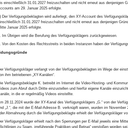
is einschließlich 31.01.2027 freizuschalten und nicht erneut aus denjenigen 
ccounts am 29. Januar 2025 erfolgte.
) Der Verfügungsbeklagten wird auferlegt, den XY-Account des Verfügungskläg
inschließlich 31.01.2027 freizuschalten und nicht erneut aus denjenigen Grü
itte Januar 2025 erfolgte.
. Im Übrigen wird die Berufung des Verfügungsklägers zurückgewiesen.
. Von den Kosten des Rechtsstreits in beiden Instanzen haben der Verfügungs
idungsgründe
er Verfügungskläger verlangt von der Verfügungsbeklagten im Wege der einst
on ihm betriebenen „XY-Kanälen“.
ie Verfügungsbeklagte K. betreibt im Internet die Video-Hosting- und Kommuni
ideos zum Abruf durch Dritte einzustellen und hierfür eigene Kanäle einzuric
anäle, in die er regelmäßig Videos einstellte.
m 28.11.2024 wurde der XY-Kanal des Verfügungsklägers „G.“ von der Verfügu
nd „J.“, die mit der E-Mail-Adresse B. verknüpft waren, wurden im November
der Abmahnung durch die Verfügungsbeklagte erhielt der Verfügungskläger vo
er Verfügungskläger erhielt nach den Sperrungen per E-Mail jeweils eine Mittei
Richtlinien zu Spam, irreführende Praktiken und Betrug“ verstoßen worden se