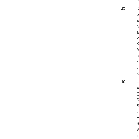
15
D
G
a
N
a
V
K
A
n
z
v
K
16
H
A
G
S
S
v
E
S
V
i