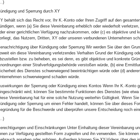
…)
ündigung und Sperrung durch XY
Y behält sich das Recht vor, Ihr K.-Konto oder Ihren Zugriff auf den gesamte
ündigen, wenn (a) Sie diese Vereinbarung erheblich oder wiederholt verletzen
der einer gerichtlichen Verfügung nachzukommen, oder (c) es objektive und 
orliegt, das Nutzern, Dritten, XY oder unseren verbundenen Unternehmen sch
enachrichtigung über Kündigung oder Sperrung Wir werden Sie über den Grun
oweit ein diese Vereinbarung verletzendes Verhalten Grund der Kündigung ode
bzustellen bzw. zu beheben, es sei denn, es gibt objektive und konkrete Gr
nordnungen einer Strafverfolgungsbehörde verstoßen würde, (b) eine Ermittlung
icherheit des Dienstes schwerwiegend beeinträchtigen würde oder (d) andere
nternehmen schwerwiegend schaden würde.
uswirkungen der Sperrung oder Kündigung eines Kontos Wenn Ihr K.-Konto gek
ingeschränkt wird, können Sie bestimmte Funktionen des Dienstes (wie etwa 
iese Vereinbarung hat für eine solche Nutzung weiterhin Gültigkeit. Wenn Sie
ündigung oder Sperrung um einen Fehler handelt, können Sie über dieses For
egründung für die Beschwerde und überprüfen unsere Entscheidung noch ein
…)
erechtigungen und Einschränkungen Unter Einhaltung dieser Vereinbarung und
hnen zur Verfügung gestellten Form zugreifen und ihn verwenden. Sie können I
ebrauch ansehen oder anhören. Außerdem können Sie XY-Videos über den int