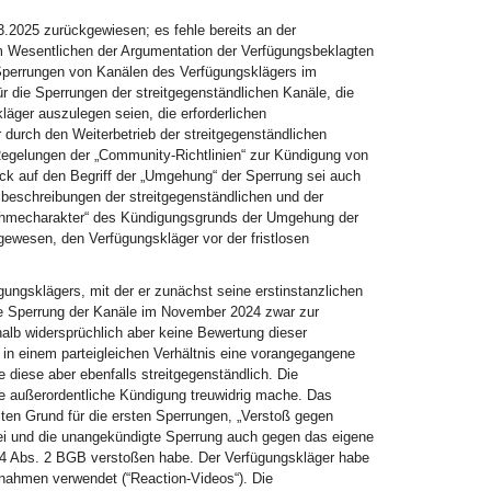
.2025 zurückgewiesen; es fehle bereits an der
 Wesentlichen der Argumentation der Verfügungsbeklagten
 Sperrungen von Kanälen des Verfügungsklägers im
 die Sperrungen der streitgegenständlichen Kanäle, die
äger auszulegen seien, die erforderlichen
 durch den Weiterbetrieb der streitgegenständlichen
egelungen der „Community-Richtlinien“ zur Kündigung von
ck auf den Begriff der „Umgehung“ der Sperrung sei auch
lbeschreibungen der streitgegenständlichen und der
nahmecharakter“ des Kündigungsgrunds der Umgehung der
ewesen, den Verfügungskläger vor der fristlosen
ügungsklägers, mit der er zunächst seine erstinstanzlichen
die Sperrung der Kanäle im November 2024 zwar zur
alb widersprüchlich aber keine Bewertung dieser
 in einem parteigleichen Verhältnis eine vorangegangene
 diese aber ebenfalls streitgegenständlich. Die
e außerordentliche Kündigung treuwidrig mache. Das
ten Grund für die ersten Sperrungen, „Verstoß gegen
 sei und die unangekündigte Sperrung auch gegen das eigene
4 Abs. 2 BGB verstoßen habe. Der Verfügungskläger habe
snahmen verwendet (“Reaction-Videos“). Die