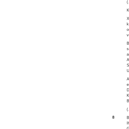
(
K
X
k
o
v
B
s
a
A
S
U
A
e
D
K
B
(
8
B
I
G