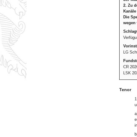
2. Zu 
Kanäle 
Die Spe
wegen w
Schlag
Verfügu
Vorinst
LG Schw
Fundste
CR 202
LSK 20
Tenor
1
u
a
e
i
b