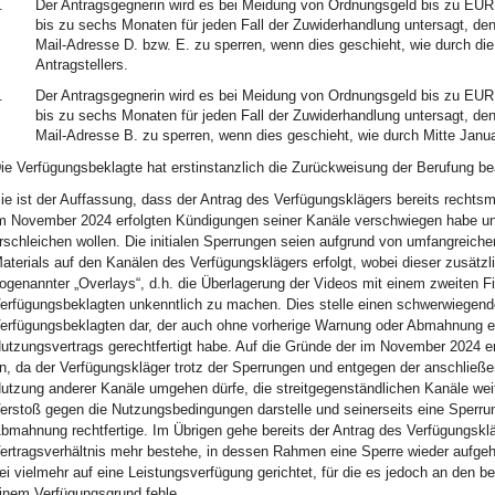
.
Der Antragsgegnerin wird es bei Meidung von Ordnungsgeld bis zu EUR
bis zu sechs Monaten für jeden Fall der Zuwiderhandlung untersagt, den
Mail-Adresse D. bzw. E. zu sperren, wenn dies geschieht, wie durch d
Antragstellers.
.
Der Antragsgegnerin wird es bei Meidung von Ordnungsgeld bis zu EUR
bis zu sechs Monaten für jeden Fall der Zuwiderhandlung untersagt, den
Mail-Adresse B. zu sperren, wenn dies geschieht, wie durch Mitte Janua
ie Verfügungsbeklagte hat erstinstanzlich die Zurückweisung der Berufung be
ie ist der Auffassung, dass der Antrag des Verfügungsklägers bereits rechtsm
m November 2024 erfolgten Kündigungen seiner Kanäle verschwiegen habe und 
rschleichen wollen. Die initialen Sperrungen seien aufgrund von umfangreiche
aterials auf den Kanälen des Verfügungsklägers erfolgt, wobei dieser zusätz
ogenannter „Overlays“, d.h. die Überlagerung der Videos mit einem zweiten F
erfügungsbeklagten unkenntlich zu machen. Dies stelle einen schwerwiegen
erfügungsbeklagten dar, der auch ohne vorherige Warnung oder Abmahnung e
utzungsvertrags gerechtfertigt habe. Auf die Gründe der im November 2024 e
n, da der Verfügungskläger trotz der Sperrungen und entgegen der anschließen
utzung anderer Kanäle umgehen dürfe, die streitgegenständlichen Kanäle wei
erstoß gegen die Nutzungsbedingungen darstelle und seinerseits eine Sperru
bmahnung rechtfertige. Im Übrigen gehe bereits der Antrag des Verfügungsklä
ertragsverhältnis mehr bestehe, in dessen Rahmen eine Sperre wieder aufg
ei vielmehr auf eine Leistungsverfügung gerichtet, für die es jedoch an de
inem Verfügungsgrund fehle.