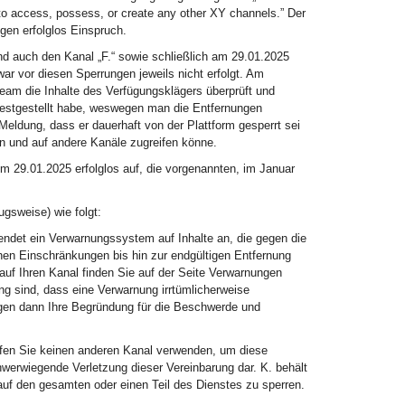
to access, possess, or create any other XY channels.” Der
en erfolglos Einspruch.
nd auch den Kanal „F.“ sowie schließlich am 29.01.2025
r vor diesen Sperrungen jeweils nicht erfolgt. Am
Team die Inhalte des Verfügungsklägers überprüft und
festgestellt habe, weswegen man die Entfernungen
Meldung, dass er dauerhaft von der Plattform gesperrt sei
n und auf andere Kanäle zugreifen könne.
m 29.01.2025 erfolglos auf, die vorgenannten, im Januar
gsweise) wie folgt:
det ein Verwarnungssystem auf Inhalte an, die gegen die
hen Einschränkungen bis hin zur endgültigen Entfernung
uf Ihren Kanal finden Sie auf der Seite Verwarnungen
g sind, dass eine Verwarnung irrtümlicherweise
gen dann Ihre Begründung für die Beschwerde und
ürfen Sie keinen anderen Kanal verwenden, um diese
werwiegende Verletzung dieser Vereinbarung dar. K. behält
 auf den gesamten oder einen Teil des Dienstes zu sperren.