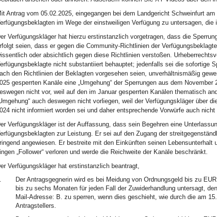
it Antrag vom 05.02.2025, eingegangen bei dem Landgericht Schweinfurt am s
erfügungsbeklagten im Wege der einstweiligen Verfügung zu untersagen, die 
er Verfügungskläger hat hierzu erstinstanzlich vorgetragen, dass die Sperru
rfolgt seien, dass er gegen die Community-Richtlinien der Verfügungsbeklagt
issentlich oder absichtlich gegen diese Richtlinien verstoßen. Urheberrechts
erfügungsbeklagte nicht substantiiert behauptet; jedenfalls sei die sofortig
ach den Richtlinien der Beklagten vorgesehen seien, unverhältnismäßig gewe
025 gesperrten Kanäle eine „Umgehung“ der Sperrungen aus dem November 20
eswegen nicht vor, weil auf den im Januar gesperrten Kanälen thematisch ande
Umgehung“ auch deswegen nicht vorliegen, weil der Verfügungskläger über 
024 nicht informiert worden sei und daher entsprechende Vorwürfe auch nich
er Verfügungskläger ist der Auffassung, dass sein Begehren eine Unterlassung
erfügungsbeklagten zur Leistung. Er sei auf den Zugang der streitgegenständl
ringend angewiesen. Er bestreite mit den Einkünften seinen Lebensunterhalt u
ingen „Follower“ verloren und werde die Reichweite der Kanäle beschränkt.
er Verfügungskläger hat erstinstanzlich beantragt,
.
Der Antragsgegnerin wird es bei Meidung von Ordnungsgeld bis zu EUR
bis zu sechs Monaten für jeden Fall der Zuwiderhandlung untersagt, den
Mail-Adresse: B. zu sperren, wenn dies geschieht, wie durch die am 1
Antragstellers.