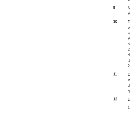
9
M
V
10
D
e
w
V
n
2
d
„
2
11
D
V
d
g
12
D
1