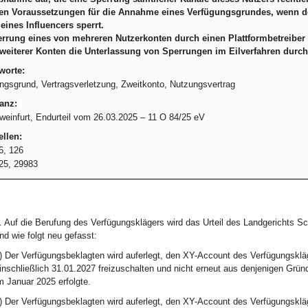
den Voraussetzungen für die Annahme eines Verfügungsgrundes, wenn der
eines Influencers sperrt.
rrung eines von mehreren Nutzerkonten durch einen Plattformbetreiber 
eiterer Konten die Unterlassung von Sperrungen im Eilverfahren durchzus
worte:
ngsgrund, Vertragsverletzung, Zweitkonto, Nutzungsvertrag
anz:
einfurt, Endurteil vom 26.03.2025 – 11 O 84/25 eV
llen:
6, 126
25, 29983
. Auf die Berufung des Verfügungsklägers wird das Urteil des Landgerichts S
nd wie folgt neu gefasst:
) Der Verfügungsbeklagten wird auferlegt, den XY-Account des Verfügungskläg
inschließlich 31.01.2027 freizuschalten und nicht erneut aus denjenigen Grü
m Januar 2025 erfolgte.
) Der Verfügungsbeklagten wird auferlegt, den XY-Account des Verfügungskläg