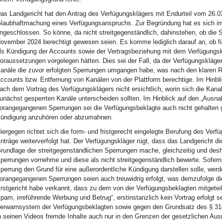
as Landgericht hat den Antrag des Verfügungsklägers mit Endurteil vom 26.03
laubhaftmachung eines Verfügungsanspruchs. Zur Begründung hat es sich im
ngeschlossen. So könne, da nicht streitgegenständlich, dahinstehen, ob die
ovember 2024 berechtigt gewesen seien. Es komme lediglich darauf an, ob für
ls Kündigung der Accounts sowie der Vertragsbeziehung mit dem Verfügungskl
oraussetzungen vorgelegen hätten. Dies sei der Fall, da der Verfügungskläger
anäle die zuvor erfolgten Sperrungen umgangen habe, was nach den klaren R
ccounts bzw. Entfernung von Kanälen von der Plattform berechtige. Im Hinbli
ach dem Vortrag des Verfügungsklägers nicht ersichtlich, worin sich die Kana
unächst gesperrten Kanäle unterscheiden sollten. Im Hinblick auf den „Aus
orangegangenen Sperrungen sei die Verfügungsbeklagte auch nicht gehalten g
ündigung anzuhören oder abzumahnen.
iergegen richtet sich die form- und fristgerecht eingelegte Berufung des Verf
nträge weiterverfolgt hat. Der Verfügungskläger rügt, dass das Landgericht 
rundlage der streitgegenständlichen Sperrungen mache, gleichzeitig und desh
perrungen vornehme und diese als nicht streitgegenständlich bewerte. Sofern
perrung den Grund für eine außerordentliche Kündigung darstellen solle, werde
orangegangenen Sperrungen seien auch treuwidrig erfolgt, was demzufolge di
rstgericht habe verkannt, dass zu dem von der Verfügungsbeklagten mitgeteil
pam, irreführende Werbung und Betrug“, erstinstanzlich kein Vortrag erfolgt
erwarnsystem der Verfügungsbeklagten sowie gegen den Grundsatz des § 31
n seinen Videos fremde Inhalte auch nur in den Grenzen der gesetzlichen Au