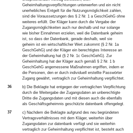
Geheimhaltungsverpflichtungen unterwerfen und ein nicht
unerhebliches Entgelt für die Nutzungsmöglichkeit zahlen,
sind die Voraussetzungen des § 2 Nr. 1 a GeschGehG ohne
weiteres erfüllt. Der Kläger kann durch die Vergabe der
Zugangsmöglichkeiten auch nur deshalb und nur solange
wie bisher Einnahmen erzielen, weil die Datenbank geheim
ist, so dass der Datenbank, gerade deshalb, weil sie
geheim ist ein wirtschaftlicher Wert zukommt (§ 2 Nr. 1a
GeschGehG) und der Kläger ein berechtigtes Interesse an
der Geheimhaltung hat (§ 2 Nr. 1c GeschGehG). Zur
Geheimhaltung hat der Kläger auch gemäß § 2 Nr. 1 b
GeschGehG angemessene Maßnahmen ergriffen, indem er
die Personen, den er durch individuell erstellte Passwörter
Zugang gewährt, vertraglich zur Geheimhaltung verpflichtet.
36
b) Die Beklagte hat entgegen der vertraglichen Verpflichtung
durch die Weitergabe der Zugangsdaten an unberechtigte
Dritte die Zugangsdaten und mit diesen auch die ebenfalls
als Geschäftsgeheimnis geschützte datenbank offengelegt.
37
c) Nachdem die Beklagte aufgrund des neu begründeten
Vertragsverhältnisses mit dem Kläger, weiterhin über
Zugangsdaten zur datenbank verfügt und sie weiterhin
vertraglich zur Geheimhaltung verpflichtet ist, besteht auch