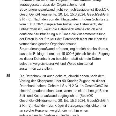
vorausgesetzt, dass der Organisations- und
Strukturierungsaufwand nicht vernachlässigbar ist (BeckOK
GeschGehG/Hiéramente, 20. Ed. 15.3.2024, GeschGehG §
2 Rn. 8). Nach den von der Klagepartei mit dem Schriftsatz
vom 10.07.2024 dargelegten Aufbau der Datenbank, der
unbestritten ist, weist die Datenbank offensichtlich eine
deutliche Strukturierung auf. Dass die Zusammenstellung
der Daten in der Struktur der Datenbank nicht nur einen zu
vernachlässigenden Organisationsuns
Strukturierungsaufwand erfordert, ergibt sich bereits daraus,
dass die Beklagte bereit ist 15.000 € jährlich für den Zugang
zu dieser Datenbank zu bezahlen, statt sich die Daten
selbst in vergleichbarer Art und Weise strukturiert
zusammen zu stellen.
35
Die Datenbank ist auch geheim, obwohl schon nach dem
Vortrag der Klagepartei über 90 Kunden Zugang zu dieser
Datenbank haben. Geheim i.S.v. § 2 Nr. 1a GeschGehG ist
eine Information schon dann, wenn sie nicht ohne größeren
Zeit- und Kostenaufwand zugänglich ist (BeckOK
GeschGehG/Hiéramente, 20. Ed. 15.3.2024, GeschGehG §
2 Rn. 9). Nachdem der Kläger die Zugangsmöglichkeit nur
an solche Personen vergibt, die mit ihm einen
entsprechenden Vertrag schließen, sich