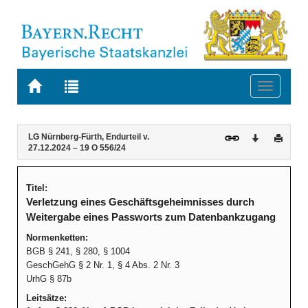
Zur
Zur
Toggle
Startseite
Trefferliste
navigati
von
der
BAYERN.RECHT
letzten
Navigation
Inhalt
LG Nürnberg-Fürth, Endurteil v.
Download
Druck
Suche
27.12.2024 – 19 O 556/24
Titel:
Verletzung eines Geschäftsgeheimnisses durch
Weitergabe eines Passworts zum Datenbankzugang
Normenketten:
BGB § 241, § 280, § 1004
GeschGehG § 2 Nr. 1, § 4 Abs. 2 Nr. 3
UrhG § 87b
Leitsätze: