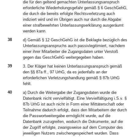
die für den geltend gemachten Unterlassungsanspruch
erforderliche Wiederholungsgefahr gemäß § 6 GeschGehG,
die durch die bereits erfolgte Rechtsverletzung auch
indiziert wird und im Übrigen auch nur durch die Abgabe
einer strafbewehrten Unterlassungserklärung ausgeräumt
werden kann.
38
d) Gemäß § 12 GeschGehG ist die Beklagte bezüglich des
Unterlassungsanspruchs auch passivlegitimiert, nachdem
einer ihrer Mitarbeiter die Zugangsdaten unter Verstoß
gegen das GeschGehG weitergegeben haben.
39
3. Der Kläger hat keinen Unterlassungsanspruch gemäß
den §§ 87a ff., 97 UrhG, da es jedenfalls an der
erforderlichen Verletzungshandlung gemäß § 87b UrhG
fehlt.
40
a) Durch die Weitergabe der Zugangsdaten wurde die
Datenbank nicht vervielfältigt. Eine Vervielfältigung i.S.v. §
87b UrhG ist auch nicht in Form einer Mittäterschaft oder
Teilnahme dadurch erfolgt, dass den Mitarbeitern der durch
die Passwortweitergabe ermöglicht wurde, auf die
Datenbank zuzugreifen, wodurch die Dokumente, auf die
der Zugriff erfolgte, zwangsweise auf dem Computer des
jeweiligen Nutzers zwischengespeichert wurden. Dass