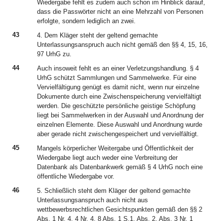
Wiedergabe fehlt es zudem auch schon im Hinblick darauf,
dass die Passwörter nicht an eine Mehrzahl von Personen
erfolgte, sondern lediglich an zwei.
43
4. Dem Kläger steht der geltend gemachte
Unterlassungsanspruch auch nicht gemäß den §§ 4, 15, 16,
97 UrhG zu.
44
Auch insoweit fehlt es an einer Verletzungshandlung. § 4
UrhG schützt Sammlungen und Sammelwerke. Für eine
Vervielfältigung genügt es damit nicht, wenn nur einzelne
Dokumente durch eine Zwischenspeicherung vervielfältigt
werden. Die geschützte persönliche geistige Schöpfung
liegt bei Sammelwerken in der Auswahl und Anordnung der
einzelnen Elemente. Diese Auswahl und Anordnung wurde
aber gerade nicht zwischengespeichert und vervielfältigt.
45
Mangels körperlicher Weitergabe und Öffentlichkeit der
Wiedergabe liegt auch weder eine Verbreitung der
Datenbank als Datenbankwerk gemäß § 4 UrhG noch eine
öffentliche Wiedergabe vor.
46
5. Schließlich steht dem Kläger der geltend gemachte
Unterlassungsanspruch auch nicht aus
wettbewerbsrechtlichen Gesichtspunkten gemäß den §§ 2
Abs. 1 Nr. 4, 4 Nr. 4, 8 Abs. 1 S.1, Abs. 2, Abs. 3 Nr. 1