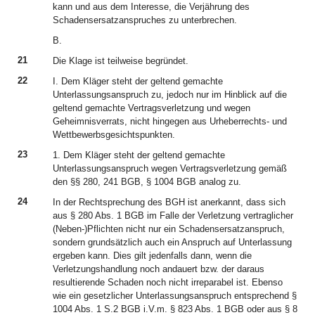
kann und aus dem Interesse, die Verjährung des
Schadensersatzanspruches zu unterbrechen.
B.
21
Die Klage ist teilweise begründet.
22
I. Dem Kläger steht der geltend gemachte
Unterlassungsanspruch zu, jedoch nur im Hinblick auf die
geltend gemachte Vertragsverletzung und wegen
Geheimnisverrats, nicht hingegen aus Urheberrechts- und
Wettbewerbsgesichtspunkten.
23
1. Dem Kläger steht der geltend gemachte
Unterlassungsanspruch wegen Vertragsverletzung gemäß
den §§ 280, 241 BGB, § 1004 BGB analog zu.
24
In der Rechtsprechung des BGH ist anerkannt, dass sich
aus § 280 Abs. 1 BGB im Falle der Verletzung vertraglicher
(Neben-)Pflichten nicht nur ein Schadensersatzanspruch,
sondern grundsätzlich auch ein Anspruch auf Unterlassung
ergeben kann. Dies gilt jedenfalls dann, wenn die
Verletzungshandlung noch andauert bzw. der daraus
resultierende Schaden noch nicht irreparabel ist. Ebenso
wie ein gesetzlicher Unterlassungsanspruch entsprechend §
1004 Abs. 1 S.2 BGB i.V.m. § 823 Abs. 1 BGB oder aus § 8