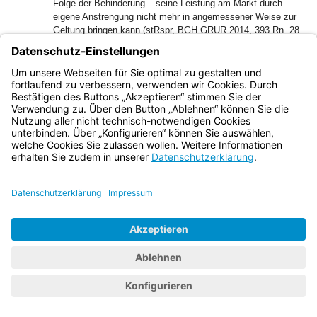
Folge der Behinderung – seine Leistung am Markt durch
eigene Anstrengung nicht mehr in angemessener Weise zur
Geltung bringen kann (stRspr, BGH GRUR 2014, 393 Rn. 28
– wetteronline.de; GRUR 2014, 785 Rn. 23 –
Flugvermittlung im Internet; GRUR 2018, 1251 Rn. 23 –
Werbeblocker II). Ob die Voraussetzungen der
Zielgerichtetheit erfüllt sind, ist aufgrund einer
Gesamtwürdigung der Umstände des Einzelfalls unter
Berücksichtigung der Interessen der einzelnen Mitbewerber,
Verbraucher und sonstigen Marktteilnehmer sowie der
Allgemeinheit zu beurteilen (stRspr, BGH GRUR 2014, 393
Rn. 28 – wetteronline.de; GRUR 2014, 785 Rn. 23 –
Flugvermittlung im Internet; GRUR 2018, 1251 Rn. 23 –
Werbeblocker II; BeckOK
UWG/Menebröcker/Blank/Smielick, 25. Ed. 1.7.2024, UWG
§ 4 Rn. 434, beck-online).
49
a) Vorliegend handelte die Beklagte ersichtlich nicht in
Verdrängungsabsicht. Vielmehr nutzt sie die Datenbank des
Klägers gegen Entgelt weiterhin und hat damit offenbar ein
eigenes Interesse daran, dass der Kläger seine Leistung
weiter am Markt anbietet.
50
b) Es ist auch nichts dafür ersichtlich oder dargetan, dass
der Beklagte durch das gerügte Verhalten der Beklagten