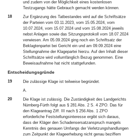
und zudem von der Möglichkeit eines kostenlosen
Testzugangs hätte Gebrauch gemacht werden können.
18
Zur Ergänzung des Tatbestandes wird auf die Schriftsätze
der Parteien vom 03.11.2023, vom 15.05.2024, vom
10.07.2024, vom 15.07.2024 und vom 15.08.2024 jeweils
nebst Anlagen sowie das Sitzungsprotokoll vom 18.07.2024
verwiesen. Am 05.09.2024 ging noch ein Schriftsatz der
Beklagtenpartei bei Gericht ein und am 09.09.2024 eine
Stellungnahme der Klagepartei hierzu. Auf den Inhalt dieser
Schriftsätze wird vollumfänglich Bezug genommen. Eine
Beweisaufnahme hat nicht stattgefunden.
Entscheidungsgründe
19
Die zulässige Klage ist teilweise begründet.
A.
20
Die Klage ist zulässig. Die Zuständigkeit des Landgerichts
Nürnberg-Fürth folgt aus § 281 Abs. 2 S. 4 ZPO. Das für
den Klageantrag Ziff. III nach § 256 Abs. 1 ZPO
erforderliche Feststellungsinteresse ergibt sich daraus,
dass der Kläger den Schadensersatzanspruch mangels
Kenntnis des genauen Umfangs der Verletzungshandlungen
zum Zeitpunkt der Klageerhebung nicht genau beziffern