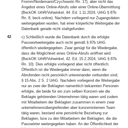
Fromm/Nordemann/Czychowski Rn. 17), aber nicht das
Angebot eines Online-Abrufs oder einer Online-Übermittlung
(BeckOK UrhR/Vohwinkel, 44. Ed. 1.11.2024, UrhG § 87b
Rn. 8, beck-online). Nachdem vorliegend nur Zugangsdaten
weitergegeben wurden, hat einer körperliche Weitergabe der
Datenbank gerade nicht stattgefunden.
42
c) Schließlich wurde die Datenbank durch die erfolgte
Passwortweitergabe auch nicht gemäß § 87b UrhG
öffentlich wiedergegeben. Zwar genügt für die Wiedergabe,
dass die Möglichkeit eines Online-Abrufs eröffnet wird
(BeckOK UrhR/Vohwinkel, 42. Ed. 15.2.2024, UrhG § 87b
Rn. 10). Dies erfolgte vorliegend aber nicht öffentlich.
Öffentlich ist die Wiedergabe immer dann, wenn die
Abrufenden nicht persönlich untereinander verbunden sind,
§ 15 Abs. 2 S. 2 UrhG. Nachdem vorliegend die Weitergabe
nur an zwei der Beklagten namentlich bekannten Personen
erfolgte, die beide für ein zum selben Konzern wie die
Beklagte gehörenden Unternehmen tätig waren und zudem
mit Mitarbeitern der Beklagten zusammen in einem zwar
unternehmensübergreifenden aber konzerninternen Team
tätig waren, bestand eine persönliche Beziehung zur
Beklagten, bzw zu den Mitarbeitern der Beklagten, die die
Passwörter weitergegeben haben. An der Öffentlichkeit der