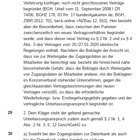
Verletzung künftiger, noch nicht geschlossener Verträge
begründet (BGH, Urteil vom 11. September 2008 I ZR
74/06, BGHZ 178, 63 Rn. 17 bundesligakarten.de; BGH,
ZfBR 2012, 701, beck-online =NZBau 12, 652). Hier besteht
aber die Besonderheit, dass zwischen den Parteien
zwischenzeitlich ein neues Vertragsverhältnis begründet
wurde, und dass dieser neue Vertrag zu § 2 Nr. 2 und zu § 4
Abs. 3 des Vertrages vom 20./27.01.2020 identische
Regelungen enthält. Nachdem die Beklagte der Ansicht ist,
dass sie zur Weitergabe der Zugangsdaten an die
Mitarbeiter der berechtigt war, besteht die hinreichend nahe
bevorstehende Gefahr, dass die Beklagte durch Weitergabe
von Zugangsdaten an Mitarbeiter anderer, mit der Beklagten
im Konzerverbund stehender Unternehmen, gegen die
gleichlautenden Vertragsbestimmungen des neuen
Vertrages verstößt, so dass die erforderliche
Wiederholungs- bzw. Erstbegehungsgefahr gegeben und der
vertragliche Unterlassungsanspruch begründet ist.
29
2. Dem Kläger steht der geltend gemachte
Unterlassungsanspruch zudem auch gemäß § 2 Nr. 1, 4
Abs. 2 Nr. 3, 6, 12 GeschGehG zu.
30
a) Sowohl bei den Zugangsdaten zur Datenbank als auch
bei der Datenbank selbst handelt es sich um