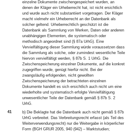
einzelne Dokumente zwischengespeichert wurden, an
denen der Kläger ein Urheberrecht hat, ist nicht ersichtlich
und wurde auch nicht substantiiert vorgetragen. Der Kläger
macht vielmehr ein Urheberrecht an der Datenbank als
solcher geltend. Urheberrechtlich geschützt ist die
Datenbank als Sammlung von Werken, Daten oder anderen
unabhängigen Elementen, die systematisch oder
methodisch angeordnet sind (§ 87a UrhG). Eine
Vervielfältigung dieser Sammlung würde voraussetzen dass
die Sammlung als solche, oder zumindest wesentliche Teile
hiervon vervielfältigt werden, § 87b S. 1 UrhG. Die
Zwischenspeicherung einzelner Dokumente, auf die konkret
zugegriffen wurde, genügt hierfür nicht. Bei der
zwangsläufig erfolgenden, nicht gewollten
Zwischenspeicherung der betrachteten einzelnen
Dokumente handelt es sich ersichtlich auch nicht um eine
wiederholte und systematisch erfolgte Vervielfältigung
unwesentlicher Teile der Datenbank gemäß § 87b S. 2
UrhG.
41
b) Die Beklagte hat die Datenbank auch nicht gemäß § 87b
UrhG verbreitet. Das Verbreitungsrecht erfasst (als Teil des
Weiterverwendungsrecht) nur die Weitergabe in körperlicher
Form (BGH GRUR 2005, 940 (942) – Marktstudien;