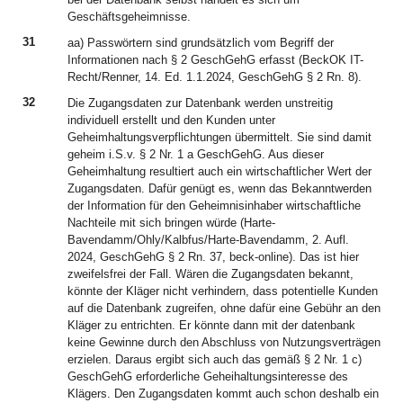
Geschäftsgeheimnisse.
31
aa) Passwörtern sind grundsätzlich vom Begriff der
Informationen nach § 2 GeschGehG erfasst (BeckOK IT-
Recht/Renner, 14. Ed. 1.1.2024, GeschGehG § 2 Rn. 8).
32
Die Zugangsdaten zur Datenbank werden unstreitig
individuell erstellt und den Kunden unter
Geheimhaltungsverpflichtungen übermittelt. Sie sind damit
geheim i.S.v. § 2 Nr. 1 a GeschGehG. Aus dieser
Geheimhaltung resultiert auch ein wirtschaftlicher Wert der
Zugangsdaten. Dafür genügt es, wenn das Bekanntwerden
der Information für den Geheimnisinhaber wirtschaftliche
Nachteile mit sich bringen würde (Harte-
Bavendamm/Ohly/Kalbfus/Harte-Bavendamm, 2. Aufl.
2024, GeschGehG § 2 Rn. 37, beck-online). Das ist hier
zweifelsfrei der Fall. Wären die Zugangsdaten bekannt,
könnte der Kläger nicht verhindern, dass potentielle Kunden
auf die Datenbank zugreifen, ohne dafür eine Gebühr an den
Kläger zu entrichten. Er könnte dann mit der datenbank
keine Gewinne durch den Abschluss von Nutzungsverträgen
erzielen. Daraus ergibt sich auch das gemäß § 2 Nr. 1 c)
GeschGehG erforderliche Geheihaltungsinteresse des
Klägers. Den Zugangsdaten kommt auch schon deshalb ein