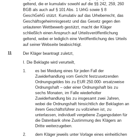
geltend, die er kumulativ sowohl auf die §§ 242, 259, 260
BGB als auch auf § 101 Abs. 1 UrhG sowie § 8
GeschGehG stützt. Kumulativ auf das Urheberrecht, das
Geschäftsgeheimnisgesetz und das Gesetz gegen den
unlauteren Wettbewerb gestützt, macht der Kläger
schließlich einen Anspruch auf Urteilsveröffentlichung
geltend, wobei er lediglich eine Veröffentlichung des Urteils
auf seiner Webseite beabsichtigt.
11
Der Kläger beantragt zuletzt,
I. Die Beklagte wird verurteilt,
1.
es bei Meidung eines für jeden Fall der
Zuwiderhandlung vom Gericht festzusetzenden
Ordnungsgeldes bis zu EUR 250.000- ersatzweise
Ordnungshaft – oder einer Ordnungshaft bis zu
sechs Monaten, im Falle wiederholter
Zuwiderhandlung bis zu insgesamt zwei Jahren,
wobei die Ordnungshaft hinsichtlich der Beklagten an
ihrem Geschäftsführer zu vollziehen ist, zu
unterlassen, individuell vergebene Zugangsdaten für
die Datenbank ohne Zustimmung des Klägers an
Dritte weiterzugeben.
2.
dem Kläger jeweils unter Vorlage eines einheitlichen