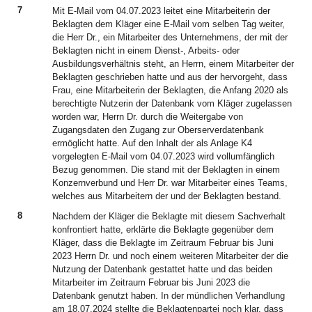
7
Mit E-Mail vom 04.07.2023 leitet eine Mitarbeiterin der
Beklagten dem Kläger eine E-Mail vom selben Tag weiter,
die Herr Dr., ein Mitarbeiter des Unternehmens, der mit der
Beklagten nicht in einem Dienst-, Arbeits- oder
Ausbildungsverhältnis steht, an Herrn, einem Mitarbeiter der
Beklagten geschrieben hatte und aus der hervorgeht, dass
Frau, eine Mitarbeiterin der Beklagten, die Anfang 2020 als
berechtigte Nutzerin der Datenbank vom Kläger zugelassen
worden war, Herrn Dr. durch die Weitergabe von
Zugangsdaten den Zugang zur Oberserverdatenbank
ermöglicht hatte. Auf den Inhalt der als Anlage K4
vorgelegten E-Mail vom 04.07.2023 wird vollumfänglich
Bezug genommen. Die stand mit der Beklagten in einem
Konzernverbund und Herr Dr. war Mitarbeiter eines Teams,
welches aus Mitarbeitern der und der Beklagten bestand.
8
Nachdem der Kläger die Beklagte mit diesem Sachverhalt
konfrontiert hatte, erklärte die Beklagte gegenüber dem
Kläger, dass die Beklagte im Zeitraum Februar bis Juni
2023 Herrn Dr. und noch einem weiteren Mitarbeiter der die
Nutzung der Datenbank gestattet hatte und das beiden
Mitarbeiter im Zeitraum Februar bis Juni 2023 die
Datenbank genutzt haben. In der mündlichen Verhandlung
am 18.07.2024 stellte die Beklagtenpartei noch klar, dass