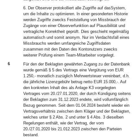
6. Der Observer protokolliert alle Zugriffe auf dasSystem,
um die Inhalte zu optimieren. ln einer gesonderten Historie
werden Zugriffe zwecks Feststellung von Missbrauch der
Zugänge von einer Observerfunktion auf Plausibilität und
vertragliche Korrektheit geprüft. Dies geschieht regelmäßig
automatisch und somit anonym. Nur im Verdachtsfall eines
Missbrauchs werden umfangreiche Zugriffsdaten
zusammen mit den Daten des Kontonutzers zwecks
weiterer Prüfung einem Team-Mitarbeiter vorgelegt.
6
Für den der Beklagten gewährten Zugang zu der Datenbank
wurde gemäß § 5 des Vertrags eine Vergütung von EUR
1.250,- monatlich zuzüglich Mehrwertsteuer vereinbart, d.h.
die jährliche Lizenzgebühr betrug netto EUR 15.000,-. Auf
den konkreten Inhalt des als Anlage K3 vorgelegten
Vertrages vom 20./27.01.2020, der durch Kündigung seitens
der Beklagten zum 31.12.2023 endete, wird vollumfänglich
Bezug genommen. Seit dem 01.04.2024 besteht wieder ein
Vertragsverhältnis zwischen dem Kläger und der Beklagten,
welches unter § 2 Abs. 2 und unter § 4 Abs. 3 dieselben
Regelungen enthält, wie der Vertrag, der vom
20./27.01.2020 bis 21.012.2023 zwischen den Parteien
bestand.