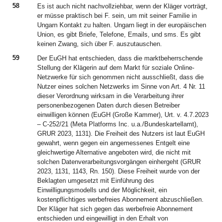
58
Es ist auch nicht nachvollziehbar, wenn der Kläger vorträgt,
er müsse praktisch bei F. sein, um mit seiner Familie in
Ungarn Kontakt zu halten. Ungarn liegt in der europäischen
Union, es gibt Briefe, Telefone, Emails, und sms. Es gibt
keinen Zwang, sich über F. auszutauschen.
59
Der EuGH hat entschieden, dass die marktbeherrschende
Stellung der Klägerin auf dem Markt für soziale Online-
Netzwerke für sich genommen nicht ausschließt, dass die
Nutzer eines solchen Netzwerks im Sinne von Art. 4 Nr. 11
dieser Verordnung wirksam in die Verarbeitung ihrer
personenbezogenen Daten durch diesen Betreiber
einwilligen können (EuGH (Große Kammer), Urt. v. 4.7.2023
– C-252/21 (Meta Platforms Inc. u.a./Bundeskartellamt),
GRUR 2023, 1131). Die Freiheit des Nutzers ist laut EuGH
gewahrt, wenn gegen ein angemessenes Entgelt eine
gleichwertige Alternative angeboten wird, die nicht mit
solchen Datenverarbeitungsvorgängen einhergeht (GRUR
2023, 1131, 1143, Rn. 150). Diese Freiheit wurde von der
Beklagten umgesetzt mit Einführung des
Einwilligungsmodells und der Möglichkeit, ein
kostenpflichtiges werbefreies Abonnement abzuschließen.
Der Kläger hat sich gegen das werbefreie Abonnement
entschieden und eingewilligt in den Erhalt von