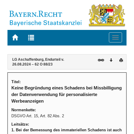
Zur
Zur
Toggle
Startseite
Trefferliste
navigati
von
der
BAYERN.RECHT
letzten
Navigation
Inhalt
LG Aschaffenburg, Endurteil v.
Download
Druck
Suche
26.08.2024 – 62 O 88/23
Titel:
Keine Begründung eines Schadens bei Missbilligung
der Datenverwendung für personalisierte
Werbeanzeigen
Normenkette:
DSGVO Art. 15, Art. 82 Abs. 2
Leitsätze:
1. Bei der Bemessung des immateriellen Schadens ist auch