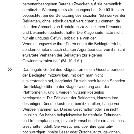
personenbezogenen Datenzu Zwecken auf sie persönlich
gemünzter Werbung stets als unangenehm. Sie fühlte sich
beobachtet bei der Benutzung des sozialen Netzwerkes der
Beklagten, ohne jedoch darauf verzichten zu können, da
dies den Abbruch von Kontakten zu zahlreichen Freunden
und Bekannten bedeutet hätte. Die Klägerseite hatte nicht
nur ein ungutes Gefühl, sobald sie von der
Verarbeitungsweise ihrer Daten durch die Beklagte erfuhr,
sondern empfand auch starken Ärger über das von ihr nicht
erwartete Verhalten der Beklagten zur eigenen
Gewinnmaximierung.“ (Bl. 10 d.A.)
55
Das ungute Gefühl des Klägers, an einem Geschäftsmodell
der Beklagten mitzuwirken, mit dem man nicht
einverstanden sei, begründet für sich noch keinen Schaden.
Die Beklagte führt in der Klageerwiderung aus, die
Plattformen F. und I. werden Nutzern kostenlos
bereitgestellt. Die Fähigkeit der Beklagten, Nutzern ihre
derzeitigen Dienste kostenlos bereitzustellen, hänge von
Werbeeinnahmen ab. Dieses Geschäftsmodell sei nicht
unüblich. So haben beispielsweise kostenfreie Zeitungen
und frei empfangbare, private Fernsehsender ein ähnliches
Geschäftsmodell: Sie versuchen, über ihre qualitativ
hochwertigen Inhalte Leser oder Zuschauer zu gewinnen,