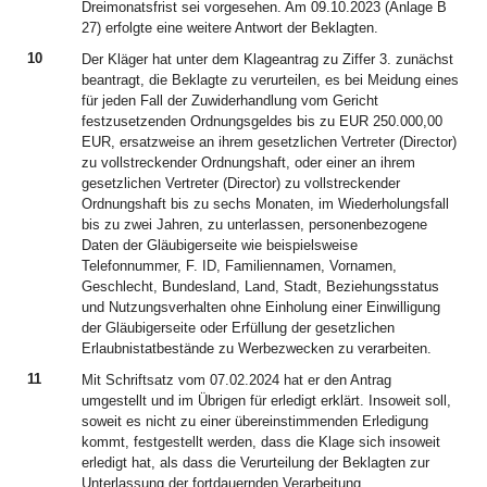
Dreimonatsfrist sei vorgesehen. Am 09.10.2023 (Anlage B
27) erfolgte eine weitere Antwort der Beklagten.
10
Der Kläger hat unter dem Klageantrag zu Ziffer 3. zunächst
beantragt, die Beklagte zu verurteilen, es bei Meidung eines
für jeden Fall der Zuwiderhandlung vom Gericht
festzusetzenden Ordnungsgeldes bis zu EUR 250.000,00
EUR, ersatzweise an ihrem gesetzlichen Vertreter (Director)
zu vollstreckender Ordnungshaft, oder einer an ihrem
gesetzlichen Vertreter (Director) zu vollstreckender
Ordnungshaft bis zu sechs Monaten, im Wiederholungsfall
bis zu zwei Jahren, zu unterlassen, personenbezogene
Daten der Gläubigerseite wie beispielsweise
Telefonnummer, F. ID, Familiennamen, Vornamen,
Geschlecht, Bundesland, Land, Stadt, Beziehungsstatus
und Nutzungsverhalten ohne Einholung einer Einwilligung
der Gläubigerseite oder Erfüllung der gesetzlichen
Erlaubnistatbestände zu Werbezwecken zu verarbeiten.
11
Mit Schriftsatz vom 07.02.2024 hat er den Antrag
umgestellt und im Übrigen für erledigt erklärt. Insoweit soll,
soweit es nicht zu einer übereinstimmenden Erledigung
kommt, festgestellt werden, dass die Klage sich insoweit
erledigt hat, als dass die Verurteilung der Beklagten zur
Unterlassung der fortdauernden Verarbeitung