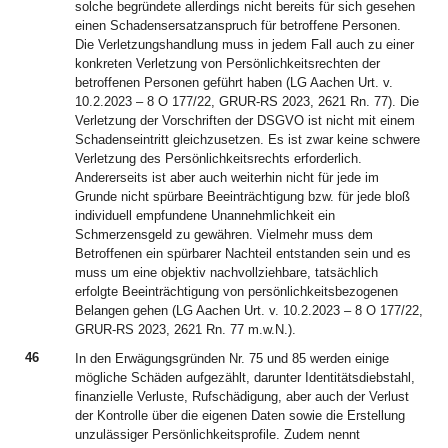
solche begründete allerdings nicht bereits für sich gesehen
einen Schadensersatzanspruch für betroffene Personen.
Die Verletzungshandlung muss in jedem Fall auch zu einer
konkreten Verletzung von Persönlichkeitsrechten der
betroffenen Personen geführt haben (LG Aachen Urt. v.
10.2.2023 – 8 O 177/22, GRUR-RS 2023, 2621 Rn. 77). Die
Verletzung der Vorschriften der DSGVO ist nicht mit einem
Schadenseintritt gleichzusetzen. Es ist zwar keine schwere
Verletzung des Persönlichkeitsrechts erforderlich.
Andererseits ist aber auch weiterhin nicht für jede im
Grunde nicht spürbare Beeinträchtigung bzw. für jede bloß
individuell empfundene Unannehmlichkeit ein
Schmerzensgeld zu gewähren. Vielmehr muss dem
Betroffenen ein spürbarer Nachteil entstanden sein und es
muss um eine objektiv nachvollziehbare, tatsächlich
erfolgte Beeinträchtigung von persönlichkeitsbezogenen
Belangen gehen (LG Aachen Urt. v. 10.2.2023 – 8 O 177/22,
GRUR-RS 2023, 2621 Rn. 77 m.w.N.).
46
In den Erwägungsgründen Nr. 75 und 85 werden einige
mögliche Schäden aufgezählt, darunter Identitätsdiebstahl,
finanzielle Verluste, Rufschädigung, aber auch der Verlust
der Kontrolle über die eigenen Daten sowie die Erstellung
unzulässiger Persönlichkeitsprofile. Zudem nennt