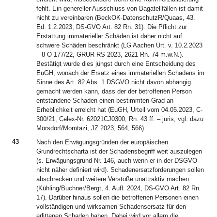
fehlt. Ein genereller Ausschluss von Bagatellfällen ist damit
nicht zu vereinbaren (BeckOK-DatenschutzR/Quaas, 43.
Ed. 1.2.2023, DS-GVO Art. 82 Rn. 31). Die Pflicht zur
Erstattung immaterieller Schäden ist daher nicht auf
schwere Schäden beschränkt (LG Aachen Urt. v. 10.2.2023
– 8 O 177/22, GRUR-RS 2023, 2621 Rn. 74 m.w.N.).
Bestätigt wurde dies jüngst durch eine Entscheidung des
EuGH, wonach der Ersatz eines immateriellen Schadens im
Sinne des Art. 82 Abs. 1 DSGVO nicht davon abhängig
gemacht werden kann, dass der der betroffenen Person
entstandene Schaden einen bestimmten Grad an
Erheblichkeit erreicht hat (EuGH, Urteil vom 04.05.2023, C-
300/21, Celex-Nr. 62021CJ0300, Rn. 43 ff. – juris; vgl. dazu
Mörsdorf/Momtazi, JZ 2023, 564, 566).
43
Nach den Erwägungsgründen der europäischen
Grundrechtscharta ist der Schadensbegriff weit auszulegen
(s. Erwägungsgrund Nr. 146, auch wenn er in der DSGVO
nicht näher definiert wird). Schadenersatzforderungen sollen
abschrecken und weitere Verstöße unattraktiv machen
(Kühling/Buchner/Bergt, 4. Aufl. 2024, DS-GVO Art. 82 Rn.
17). Darüber hinaus sollen die betroffenen Personen einen
vollständigen und wirksamen Schadensersatz für den
erlittenen Schaden haben. Dabei wird vor allem die