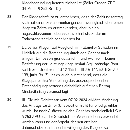
Klagebegründung heranzuziehen ist (Zöller-Greger, ZPO,
34. Aufl., § 253 Rn. 13).
28
Der Klageschrift ist zu entnehmen, dass der Zahlungsantrag
sich auf einen zusammenhängenden, wenngleich über einen
längeren Zeitraum erstreckenden, aber in sich
abgeschlossenen Lebenssachverhalt stützt der im
Tatbestand zeitlich beschrieben ist.
29
Da es bei Klagen auf Ausgleich immaterieller Schäden im
Hinblick auf die Bemessung durch das Gericht nach
billigem Ermessen grundsätzlich – und wie hier – keiner
Bezifferung der Leistungsklage bedarf (vgl. ständige Rspr.
seit BGH, Urteil vom 13.12.1951 – III ZR 144/50, BGHZ 4,
138, juris Rn. 7), ist es auch ausreichend, dass die
Klagepartei ihre Vorstellung des auszusprechenden
Entschädigungsbetrages einheitlich auf einen Betrag
Mindestbetrag veranschlagt.
30
III. Die mit Schriftsatz vom 07.02.2024 erklärte Änderung
des Antrags zu Ziffer 3., soweit er nicht für erledigt erklärt
wurde, ist nach Auffassung des Gerichts sachdienlich i.S.v.
§ 263 ZPO, da der Streitstoff im Wesentlichen verwendet
werden kann und der Aspekt der neu erteilten
datenschutzrechtlichen Einwilligung des Klägers so