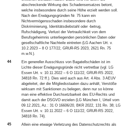
abschreckende Wirkung des Schadensersatzes betont,
welche insbesondere durch seine Höhe erzielt werden soll.
Nach den Erwägungsgründen Nr. 75 kann ein
Nichtvermögensschaden insbesondere durch
Diskriminierung, Identitätsdiebstahl oder -betrug,
Rufschädigung, Verlust der Vertraulichkeit von dem
Berufsgeheimnis unterliegenden persönlichen Daten oder
gesellschaftliche Nachteile eintreten (LG Aachen Urt. v.
10.2.2023 – 8 O 177/22, GRUR-RS 2023, 2621 Rn. 75
m.w.N.).
44
Ein genereller Ausschluss von Bagatellschäden ist im
Lichte dieser Erwägungsgründe nicht vertretbar (vgl. LG
Essen Urt. v. 10.11.2022 – 6 O 111/22, GRUR-RS 2022,
34818 Rn. 72 ff.). Dies wird auch aus Art. 4 Abs. 3 AEUV
abgeleitet, der die Mitgliedsstaaten dazu anhält, Verstöße
wirksam mit Sanktionen zu belegen, denn nur so könne
man eine effektive Durchsetzbarkeit des EU-Rechts und
damit auch der DSGVO erzielen (LG München I, Urteil vom
09.12.2021, Az.: 31 O 16606/20, BKR 2022, 131 Rn. 38; LG
Essen Urt. v. 10.11.2022 – 6 O 111/22, GRUR-RS 2022,
34818 Rn. 74).
45
Allein eine etwaige Verletzung des Datenschutzrechts als