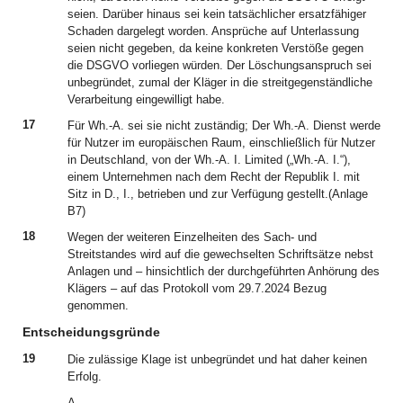
seien. Darüber hinaus sei kein tatsächlicher ersatzfähiger
Schaden dargelegt worden. Ansprüche auf Unterlassung
seien nicht gegeben, da keine konkreten Verstöße gegen
die DSGVO vorliegen würden. Der Löschungsanspruch sei
unbegründet, zumal der Kläger in die streitgegenständliche
Verarbeitung eingewilligt habe.
17
Für Wh.-A. sei sie nicht zuständig; Der Wh.-A. Dienst werde
für Nutzer im europäischen Raum, einschließlich für Nutzer
in Deutschland, von der Wh.-A. I. Limited („Wh.-A. I.“),
einem Unternehmen nach dem Recht der Republik I. mit
Sitz in D., I., betrieben und zur Verfügung gestellt.(Anlage
B7)
18
Wegen der weiteren Einzelheiten des Sach- und
Streitstandes wird auf die gewechselten Schriftsätze nebst
Anlagen und – hinsichtlich der durchgeführten Anhörung des
Klägers – auf das Protokoll vom 29.7.2024 Bezug
genommen.
Entscheidungsgründe
19
Die zulässige Klage ist unbegründet und hat daher keinen
Erfolg.
A