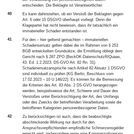
entscheiden. Die Beklagte ist Verantwortlicher.
40
Es kann dahinstehen, ob ein Verstoß der Beklagten gegen
Art. 6 oder 15 DSGVO überhaupt vorliegt. Denn die
Klagepartei hat nicht bewiesen, dass ihr tatsächlich ein
immaterieller Schaden entstanden ist.
41
Für den – hier geltend gemachten – immateriellen
Schadensersatz gelten dabei die im Rahmen von § 253
BGB entwickelten Grundsätze; die Ermittlung obliegt dem
Gericht nach § 287 ZPO (BeckOK-DatenschutzR/Quaas,
43. Ed. 1.2.2023, DS-GVO Art. 82 Rn. 31).
Schadenersatzansprüche nach Artikel 82 Absatz 1 DSGVO
sind individuell zu prüfen (KG Berlin, Beschluss vom
17.02.2023 – 10 U 146/22). Es können für die Bemessung
die Kriterien des Art. 83 Abs. 2 DS-GVO herangezogen
werden, beispielsweise die Art, Schwere und Dauer des
Verstoßes unter Berücksichtigung der Art, des Umfangs
oder des Zwecks der betreffenden Verarbeitung sowie die
betroffenen Kategorien personenbezogener Daten.
42
Zu berücksichtigen ist auch, dass die beabsichtigte
abschreckende Wirkung nur durch für den
Anspruchsverpflichtenden empfindliche Schmerzensgelder
erreicht wird, insbesondere wenn eine Kommerzialisierung