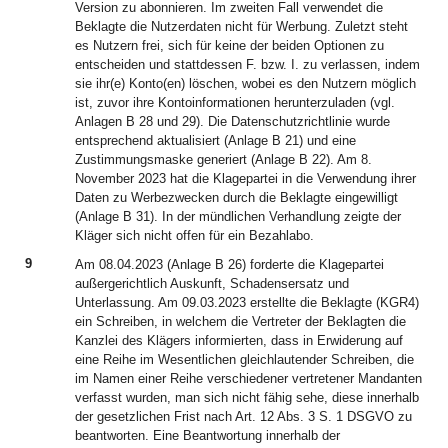
Version zu abonnieren. Im zweiten Fall verwendet die
Beklagte die Nutzerdaten nicht für Werbung. Zuletzt steht
es Nutzern frei, sich für keine der beiden Optionen zu
entscheiden und stattdessen F. bzw. I. zu verlassen, indem
sie ihr(e) Konto(en) löschen, wobei es den Nutzern möglich
ist, zuvor ihre Kontoinformationen herunterzuladen (vgl.
Anlagen B 28 und 29). Die Datenschutzrichtlinie wurde
entsprechend aktualisiert (Anlage B 21) und eine
Zustimmungsmaske generiert (Anlage B 22). Am 8.
November 2023 hat die Klagepartei in die Verwendung ihrer
Daten zu Werbezwecken durch die Beklagte eingewilligt
(Anlage B 31). In der mündlichen Verhandlung zeigte der
Kläger sich nicht offen für ein Bezahlabo.
9
Am 08.04.2023 (Anlage B 26) forderte die Klagepartei
außergerichtlich Auskunft, Schadensersatz und
Unterlassung. Am 09.03.2023 erstellte die Beklagte (KGR4)
ein Schreiben, in welchem die Vertreter der Beklagten die
Kanzlei des Klägers informierten, dass in Erwiderung auf
eine Reihe im Wesentlichen gleichlautender Schreiben, die
im Namen einer Reihe verschiedener vertretener Mandanten
verfasst wurden, man sich nicht fähig sehe, diese innerhalb
der gesetzlichen Frist nach Art. 12 Abs. 3 S. 1 DSGVO zu
beantworten. Eine Beantwortung innerhalb der