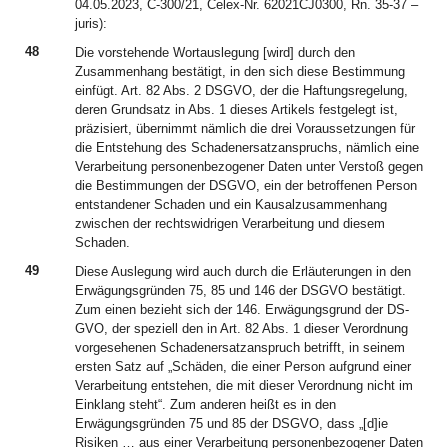
04.05.2023, C-300/21, Celex-Nr. 62021CJ0300, Rn. 35-37 –
juris):
48
Die vorstehende Wortauslegung [wird] durch den
Zusammenhang bestätigt, in den sich diese Bestimmung
einfügt. Art. 82 Abs. 2 DSGVO, der die Haftungsregelung,
deren Grundsatz in Abs. 1 dieses Artikels festgelegt ist,
präzisiert, übernimmt nämlich die drei Voraussetzungen für
die Entstehung des Schadenersatzanspruchs, nämlich eine
Verarbeitung personenbezogener Daten unter Verstoß gegen
die Bestimmungen der DSGVO, ein der betroffenen Person
entstandener Schaden und ein Kausalzusammenhang
zwischen der rechtswidrigen Verarbeitung und diesem
Schaden.
49
Diese Auslegung wird auch durch die Erläuterungen in den
Erwägungsgründen 75, 85 und 146 der DSGVO bestätigt.
Zum einen bezieht sich der 146. Erwägungsgrund der DS-
GVO, der speziell den in Art. 82 Abs. 1 dieser Verordnung
vorgesehenen Schadenersatzanspruch betrifft, in seinem
ersten Satz auf „Schäden, die einer Person aufgrund einer
Verarbeitung entstehen, die mit dieser Verordnung nicht im
Einklang steht“. Zum anderen heißt es in den
Erwägungsgründen 75 und 85 der DSGVO, dass „[d]ie
Risiken … aus einer Verarbeitung personenbezogener Daten