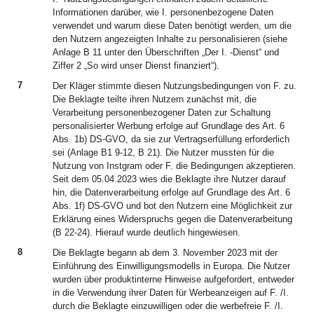
Informationen darüber, wie I. personenbezogene Daten
verwendet und warum diese Daten benötigt werden, um die
den Nutzern angezeigten Inhalte zu personalisieren (siehe
Anlage B 11 unter den Überschriften „Der I. -Dienst“ und
Ziffer 2 „So wird unser Dienst finanziert“).
7
Der Kläger stimmte diesen Nutzungsbedingungen von F. zu.
Die Beklagte teilte ihren Nutzern zunächst mit, die
Verarbeitung personenbezogener Daten zur Schaltung
personalisierter Werbung erfolge auf Grundlage des Art. 6
Abs. 1b) DS-GVO, da sie zur Vertragserfüllung erforderlich
sei (Anlage B1 9-12, B 21). Die Nutzer mussten für die
Nutzung von Instgram oder F. die Bedingungen akzeptieren.
Seit dem 05.04.2023 wies die Beklagte ihre Nutzer darauf
hin, die Datenverarbeitung erfolge auf Grundlage des Art. 6
Abs. 1f) DS-GVO und bot den Nutzern eine Möglichkeit zur
Erklärung eines Widerspruchs gegen die Datenverarbeitung
(B 22-24). Hierauf wurde deutlich hingewiesen.
8
Die Beklagte begann ab dem 3. November 2023 mit der
Einführung des Einwilligungsmodells in Europa. Die Nutzer
wurden über produktinterne Hinweise aufgefordert, entweder
in die Verwendung ihrer Daten für Werbeanzeigen auf F. /I.
durch die Beklagte einzuwilligen oder die werbefreie F. /I.