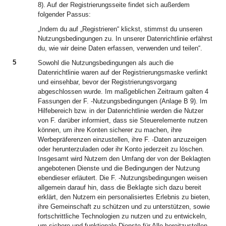
8). Auf der Registrierungsseite findet sich außerdem
folgender Passus:
„Indem du auf „Registrieren“ klickst, stimmst du unseren
Nutzungsbedingungen zu. In unserer Datenrichtlinie erfährst
du, wie wir deine Daten erfassen, verwenden und teilen“.
5
Sowohl die Nutzungsbedingungen als auch die
Datenrichtlinie waren auf der Registrierungsmaske verlinkt
und einsehbar, bevor der Registrierungsvorgang
abgeschlossen wurde. Im maßgeblichen Zeitraum galten 4
Fassungen der F. -Nutzungsbedingungen (Anlage B 9). Im
Hilfebereich bzw. in der Datenrichtlinie werden die Nutzer
von F. darüber informiert, dass sie Steuerelemente nutzen
können, um ihre Konten sicherer zu machen, ihre
Werbepräferenzen einzustellen, ihre F. -Daten anzuzeigen
oder herunterzuladen oder ihr Konto jederzeit zu löschen.
Insgesamt wird Nutzern den Umfang der von der Beklagten
angebotenen Dienste und die Bedingungen der Nutzung
ebendieser erläutert. Die F. -Nutzungsbedingungen weisen
allgemein darauf hin, dass die Beklagte sich dazu bereit
erklärt, den Nutzern ein personalisiertes Erlebnis zu bieten,
ihre Gemeinschaft zu schützen und zu unterstützen, sowie
fortschrittliche Technologien zu nutzen und zu entwickeln,
um sichere und funktionale Dienste für Alle bereitzustellen