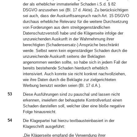
der als erheblicher immaterieller Schaden i.S.d. § 82
DSGVO anzusehen sei (Bl. 17 d. Akte). Zu berücksichtigen
sei auch, dass der Auskunftsanspruch nach Art. 15 DSGVO
durchaus erhebliche Relevanz für die weitere Durchsetzung
von Forderungen aus dem streitgegenständlichen
Datenschutzverstoß habe und die Klägerseite infolge der
unzureichenden Auskunft in der Wahrnehmung ihrer
berechtigten (Schadensersatz-) Ansprüche beschränkt
werde. Selbst wenn kein eigenständiger Schaden durch die
unzureichende Auskunft seitens der Beklagten
angenommen werden sollte, so habe sich in jedem Fall der
bereits bestehende Schaden hierdurch erheblich
intensiviert. Auch konnte sie nicht konkret nachvollziehen,
wie ihre Daten durch die Beklagte zur zielgerichteten
Werbung benutzt worden seien (Bl. 17 d.A.).
53
Diese Ausführungen sind zu pauschal und lassen nicht
erkennen, inwiefern der behauptete Kontrollverlust einen
Schaden darstellen soll, welcher über eine bloße negative
Folge hinausreicht.
54
Die Klagepartei hat hierzu textbausteinbasiert in der
Klageschrift ausgeführt:
„Die Klägerseite empfand die Verwendung ihrer