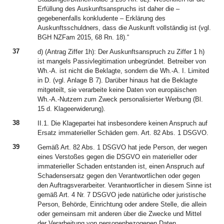
Erfüllung des Auskunftsanspruchs ist daher die –
gegebenenfalls konkludente – Erklärung des
Auskunftsschuldners, dass die Auskunft vollständig ist (vgl.
BGH NZFam 2015, 68 Rn. 18).“
37
d) (Antrag Ziffer 1h): Der Auskunftsanspruch zu Ziffer 1 h)
ist mangels Passivlegitimation unbegründet. Betreiber von
Wh.-A. ist nicht die Beklagte, sondern die Wh.-A. I. Limited
in D. (vgl. Anlage B 7). Darüber hinaus hat die Beklagte
mitgeteilt, sie verarbeite keine Daten von europäischen
Wh.-A.-Nutzern zum Zweck personalisierter Werbung (Bl.
15 d. Klageerwiderung).
38
II.1. Die Klagepartei hat insbesondere keinen Anspruch auf
Ersatz immaterieller Schäden gem. Art. 82 Abs. 1 DSGVO.
39
Gemäß Art. 82 Abs. 1 DSGVO hat jede Person, der wegen
eines Verstoßes gegen die DSGVO ein materieller oder
immaterieller Schaden entstanden ist, einen Anspruch auf
Schadensersatz gegen den Verantwortlichen oder gegen
den Auftragsverarbeiter. Verantwortlicher in diesem Sinne ist
gemäß Art. 4 Nr. 7 DSGVO jede natürliche oder juristische
Person, Behörde, Einrichtung oder andere Stelle, die allein
oder gemeinsam mit anderen über die Zwecke und Mittel
der Verarbeitung von personenbezogenen Daten