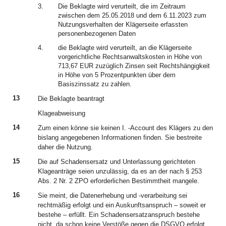
3.
Die Beklagte wird verurteilt, die im Zeitraum
zwischen dem 25.05.2018 und dem 6.11.2023 zum
Nutzungsverhalten der Klägerseite erfassten
personenbezogenen Daten
4.
die Beklagte wird verurteilt, an die Klägerseite
vorgerichtliche Rechtsanwaltskosten in Höhe von
713,67 EUR zuzüglich Zinsen seit Rechtshängigkeit
in Höhe von 5 Prozentpunkten über dem
Basiszinssatz zu zahlen.
13
Die Beklagte beantragt
Klageabweisung
14
Zum einen könne sie keinen I. -Account des Klägers zu den
bislang angegebenen Informationen finden. Sie bestreite
daher die Nutzung.
15
Die auf Schadensersatz und Unterlassung gerichteten
Klageanträge seien unzulässig, da es an der nach § 253
Abs. 2 Nr. 2 ZPO erforderlichen Bestimmtheit mangele.
16
Sie meint, die Datenerhebung und -verarbeitung sei
rechtmäßig erfolgt und ein Auskunftsanspruch – soweit er
bestehe – erfüllt. Ein Schadensersatzanspruch bestehe
nicht, da schon keine Verstöße gegen die DSGVO erfolgt