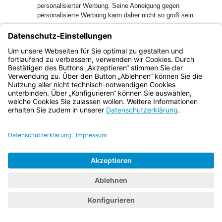
personalisierter Werbung. Seine Abneigung gegen
personalisierte Werbung kann daher nicht so groß sein.
60
2. Dasselbe gilt für einen etwaigen Anspruch nach §§ 280
Abs. 1, 253 Abs. 2 BGB; es fehlt an dem dafür
erforderlichen Schaden.
61
III. Der Klageantrag zu 3. ist unzulässig und unbegründet.
62
1. Der Klageantrag zu 3. ist bereits unzulässig, da ihm das
Rechtsschutzbedürfnis fehlt. Das Rechtschutzbedürfnis ist
gegeben, wenn der Rechtssuchende ein berechtigtes
Interesse daran hat, gerichtliche Hilfe in Anspruch zu
nehmen, also sein Ziel nicht auf einem einfacheren,
billigeren Weg erreichen kann.
63
Der Antrag zielt auf Löschung seiner bei der Beklagten
hinterlegten personenbezogenen Daten ab. Das mit dem
Antrag verfolgte Ziel kann ohne Weiteres ohne Bemühung
der Gerichte durch eine Löschung des klägerischen
Benutzerkontos bei der Beklagten erreicht werden, sodass
ein Rechtsschutzbedürfnis nicht besteht
64
2. Der Klageantrag zu 3. ist im Übrigen auch unbegründet.
Dem Kläger steht kein Anspruch auf Löschung seiner Daten
gemäß Art. 17 DSGVO zu.