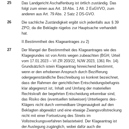
25
Das Landgericht Aschaffenburg ist örtlich zuständig. Das
folgt zum einen aus Art. 18 Abs. 1 Alt. 2 EuGVVO, zum
anderen aus Art. 79 Abs. 2 Satz 2 DS-GVO.
26
Die sachliche Zuständigkeit ergibt sich jedenfalls aus § 39
ZPO, da die Beklagte rügelos zur Hauptsache verhandelt
hat.
II.Bestimmtheit des Klageantrages zu 2)
27
Der Mangel der Bestimmtheit des Klageantrages wie des
Klagegrundes ist von Amts wegen zubeachten (BGH, Urteil
vom 17.01.2023 – VI ZR 203/22, NJW 2023, 1361 Rn. 14).
Grundsätzlich istein Klageantrag hinreichend bestimmt,
wenn er den erhobenen Anspruch durch Bezifferung
odergegenständliche Beschreibung so konkret bezeichnet,
dass der Rahmen der gerichtlichen Entscheidungsbefugnis
klar abgegrenzt ist, Inhalt und Umfang der materiellen
Rechtskraft der begehrten Entscheidung erkennbar sind,
das Risiko des (eventuellen teilweisen) Unterliegens des-
Klägers nicht durch vermeidbare Ungenauigkeit auf den
Beklagten abgewälzt und eine etwaige Zwangsvollstreckung
nicht mit einer Fortsetzung des Streits im
Vollstreckungsverfahren belastetwird. Der Klageantrag ist
der Auslegung zugänglich, wobei dafür auch die