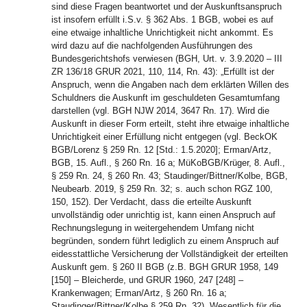
sind diese Fragen beantwortet und der Auskunftsanspruch
ist insofern erfüllt i.S.v. § 362 Abs. 1 BGB, wobei es auf
eine etwaige inhaltliche Unrichtigkeit nicht ankommt. Es
wird dazu auf die nachfolgenden Ausführungen des
Bundesgerichtshofs verwiesen (BGH, Urt. v. 3.9.2020 – III
ZR 136/18 GRUR 2021, 110, 114, Rn. 43): „Erfüllt ist der
Anspruch, wenn die Angaben nach dem erklärten Willen des
Schuldners die Auskunft im geschuldeten Gesamtumfang
darstellen (vgl. BGH NJW 2014, 3647 Rn. 17). Wird die
Auskunft in dieser Form erteilt, steht ihre etwaige inhaltliche
Unrichtigkeit einer Erfüllung nicht entgegen (vgl. BeckOK
BGB/Lorenz § 259 Rn. 12 [Std.: 1.5.2020]; Erman/Artz,
BGB, 15. Aufl., § 260 Rn. 16 a; MüKoBGB/Krüger, 8. Aufl.,
§ 259 Rn. 24, § 260 Rn. 43; Staudinger/Bittner/Kolbe, BGB,
Neubearb. 2019, § 259 Rn. 32; s. auch schon RGZ 100,
150, 152). Der Verdacht, dass die erteilte Auskunft
unvollständig oder unrichtig ist, kann einen Anspruch auf
Rechnungslegung in weitergehendem Umfang nicht
begründen, sondern führt lediglich zu einem Anspruch auf
eidesstattliche Versicherung der Vollständigkeit der erteilten
Auskunft gem. § 260 II BGB (z.B. BGH GRUR 1958, 149
[150] – Bleicherde, und GRUR 1960, 247 [248] –
Krankenwagen; Erman/Artz, § 260 Rn. 16 a;
Staudinger/Bittner/Kolbe § 259 Rn. 32). Wesentlich für die