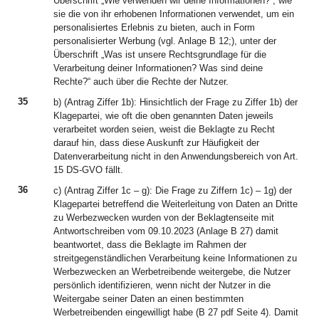
Überschrift „Wie verwenden wir deine Informationen?“, wie
sie die von ihr erhobenen Informationen verwendet, um ein
personalisiertes Erlebnis zu bieten, auch in Form
personalisierter Werbung (vgl. Anlage B 12;), unter der
Überschrift „Was ist unsere Rechtsgrundlage für die
Verarbeitung deiner Informationen? Was sind deine
Rechte?“ auch über die Rechte der Nutzer.
35
b) (Antrag Ziffer 1b): Hinsichtlich der Frage zu Ziffer 1b) der
Klagepartei, wie oft die oben genannten Daten jeweils
verarbeitet worden seien, weist die Beklagte zu Recht
darauf hin, dass diese Auskunft zur Häufigkeit der
Datenverarbeitung nicht in den Anwendungsbereich von Art.
15 DS-GVO fällt.
36
c) (Antrag Ziffer 1c – g): Die Frage zu Ziffern 1c) – 1g) der
Klagepartei betreffend die Weiterleitung von Daten an Dritte
zu Werbezwecken wurden von der Beklagtenseite mit
Antwortschreiben vom 09.10.2023 (Anlage B 27) damit
beantwortet, dass die Beklagte im Rahmen der
streitgegenständlichen Verarbeitung keine Informationen zu
Werbezwecken an Werbetreibende weitergebe, die Nutzer
persönlich identifizieren, wenn nicht der Nutzer in die
Weitergabe seiner Daten an einen bestimmten
Werbetreibenden eingewilligt habe (B 27 pdf Seite 4). Damit