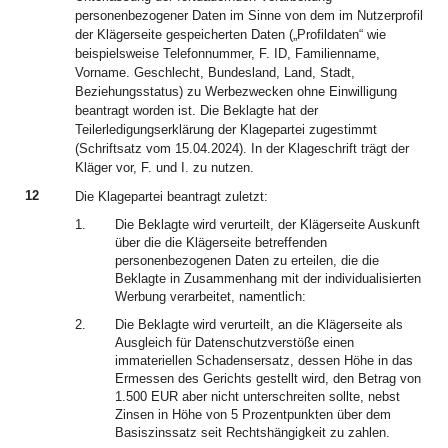
personenbezogener Daten im Sinne von dem im Nutzerprofil
der Klägerseite gespeicherten Daten („Profildaten“ wie
beispielsweise Telefonnummer, F. ID, Familienname,
Vorname. Geschlecht, Bundesland, Land, Stadt,
Beziehungsstatus) zu Werbezwecken ohne Einwilligung
beantragt worden ist. Die Beklagte hat der
Teilerledigungserklärung der Klagepartei zugestimmt
(Schriftsatz vom 15.04.2024). In der Klageschrift trägt der
Kläger vor, F. und I. zu nutzen.
12
Die Klagepartei beantragt zuletzt:
1.
Die Beklagte wird verurteilt, der Klägerseite Auskunft
über die die Klägerseite betreffenden
personenbezogenen Daten zu erteilen, die die
Beklagte in Zusammenhang mit der individualisierten
Werbung verarbeitet, namentlich:
2.
Die Beklagte wird verurteilt, an die Klägerseite als
Ausgleich für Datenschutzverstöße einen
immateriellen Schadensersatz, dessen Höhe in das
Ermessen des Gerichts gestellt wird, den Betrag von
1.500 EUR aber nicht unterschreiten sollte, nebst
Zinsen in Höhe von 5 Prozentpunkten über dem
Basiszinssatz seit Rechtshängigkeit zu zahlen.