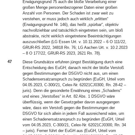
Erwägungsgrund 75 auch die bloße Verarbeitung einer
großen Menge personenbezogener Daten einer großen
Anzahl von Personen. Der Schaden ist zwar weit zu
verstehen, er muss jedoch auch wirklich „erlitten“
(Erwägungsgrund Nr. 146), das heißt „spürbar“, objektiv
nachvollziehbar und tatsächlich eingetreten sein, um bloß
abstrakte, nicht wirklich eingetretene Beeinträchtigungen
auszuschließen (LG Essen Urt. v. 10.11.2022 – 6 O 111/22,
GRUR-RS 2022, 34818 Rn. 76; LG Aachen Urt. v. 10.2.2023
– 8 O 177/22, GRUR-RS 2023, 2621 Rn. 78).
47
Diese Grundsätze erfuhren jüngst Bestätigung durch eine
Entscheidung des EuGH; danach reicht der bloße Verstoß
gegen Bestimmungen der DSGVO nicht aus, um einen
Schadensersatzanspruch zu begründen (EuGH, Urteil vom
04.05.2023, C-300/21, Celex-Nr. 62021CJ0300, Rn. 28-42 –
juris). Denn die gesonderte Erwähnung eines „Schadens“
und eines „Verstoßes“ in Art. 82 Abs. 1 DSGVO wäre
überflüssig, wenn der Gesetzgeber davon ausgegangen
wäre, dass ein Verstoß gegen die Bestimmungen der
DSGVO für sich allein in jedem Fall ausreichend wäre, um
einen Schadenersatzanspruch zu begründen (EuGH, Urteil
vom 04.05.2023, C-300/21, Celex-Nr. 62021CJ0300, Rn. 34
– juris). Ferner führt der EuGH aus (EuGH, Urteil vom