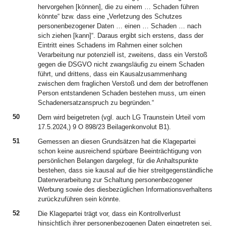
hervorgehen [können], die zu einem … Schaden führen
könnte“ bzw. dass eine „Verletzung des Schutzes
personenbezogener Daten … einen … Schaden … nach
sich ziehen [kann]“. Daraus ergibt sich erstens, dass der
Eintritt eines Schadens im Rahmen einer solchen
Verarbeitung nur potenziell ist, zweitens, dass ein Verstoß
gegen die DSGVO nicht zwangsläufig zu einem Schaden
führt, und drittens, dass ein Kausalzusammenhang
zwischen dem fraglichen Verstoß und dem der betroffenen
Person entstandenen Schaden bestehen muss, um einen
Schadenersatzanspruch zu begründen.“
50
Dem wird beigetreten (vgl. auch LG Traunstein Urteil vom
17.5.2024,) 9 O 898/23 Beilagenkonvolut B1).
51
Gemessen an diesen Grundsätzen hat die Klagepartei
schon keine ausreichend spürbare Beeinträchtigung von
persönlichen Belangen dargelegt, für die Anhaltspunkte
bestehen, dass sie kausal auf die hier streitgegenständliche
Datenverarbeitung zur Schaltung personenbezogener
Werbung sowie des diesbezüglichen Informationsverhaltens
zurückzuführen sein könnte.
52
Die Klagepartei trägt vor, dass ein Kontrollverlust
hinsichtlich ihrer personenbezogenen Daten eingetreten sei,