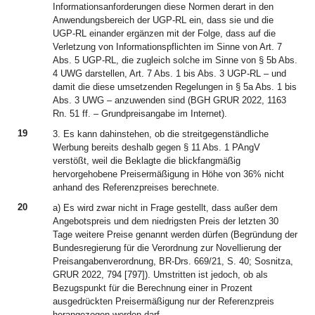
Informationsanforderungen diese Normen derart in den
Anwendungsbereich der UGP-RL ein, dass sie und die
UGP-RL einander ergänzen mit der Folge, dass auf die
Verletzung von Informationspflichten im Sinne von Art. 7
Abs. 5 UGP-RL, die zugleich solche im Sinne von § 5b Abs.
4 UWG darstellen, Art. 7 Abs. 1 bis Abs. 3 UGP-RL – und
damit die diese umsetzenden Regelungen in § 5a Abs. 1 bis
Abs. 3 UWG – anzuwenden sind (BGH GRUR 2022, 1163
Rn. 51 ff. – Grundpreisangabe im Internet).
19
3. Es kann dahinstehen, ob die streitgegenständliche
Werbung bereits deshalb gegen § 11 Abs. 1 PAngV
verstößt, weil die Beklagte die blickfangmäßig
hervorgehobene Preisermäßigung in Höhe von 36% nicht
anhand des Referenzpreises berechnete.
20
a) Es wird zwar nicht in Frage gestellt, dass außer dem
Angebotspreis und dem niedrigsten Preis der letzten 30
Tage weitere Preise genannt werden dürfen (Begründung der
Bundesregierung für die Verordnung zur Novellierung der
Preisangabenverordnung, BR-Drs. 669/21, S. 40; Sosnitza,
GRUR 2022, 794 [797]). Umstritten ist jedoch, ob als
Bezugspunkt für die Berechnung einer in Prozent
ausgedrückten Preisermäßigung nur der Referenzpreis
herangezogen werden darf.