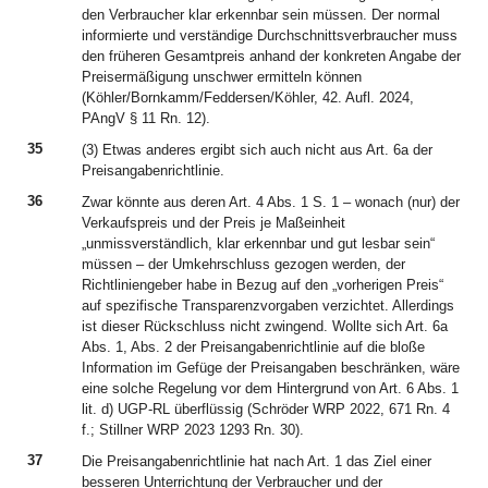
den Verbraucher klar erkennbar sein müssen. Der normal
informierte und verständige Durchschnittsverbraucher muss
den früheren Gesamtpreis anhand der konkreten Angabe der
Preisermäßigung unschwer ermitteln können
(Köhler/Bornkamm/Feddersen/Köhler, 42. Aufl. 2024,
PAngV § 11 Rn. 12).
35
(3) Etwas anderes ergibt sich auch nicht aus Art. 6a der
Preisangabenrichtlinie.
36
Zwar könnte aus deren Art. 4 Abs. 1 S. 1 – wonach (nur) der
Verkaufspreis und der Preis je Maßeinheit
„unmissverständlich, klar erkennbar und gut lesbar sein“
müssen – der Umkehrschluss gezogen werden, der
Richtliniengeber habe in Bezug auf den „vorherigen Preis“
auf spezifische Transparenzvorgaben verzichtet. Allerdings
ist dieser Rückschluss nicht zwingend. Wollte sich Art. 6a
Abs. 1, Abs. 2 der Preisangabenrichtlinie auf die bloße
Information im Gefüge der Preisangaben beschränken, wäre
eine solche Regelung vor dem Hintergrund von Art. 6 Abs. 1
lit. d) UGP-RL überflüssig (Schröder WRP 2022, 671 Rn. 4
f.; Stillner WRP 2023 1293 Rn. 30).
37
Die Preisangabenrichtlinie hat nach Art. 1 das Ziel einer
besseren Unterrichtung der Verbraucher und der