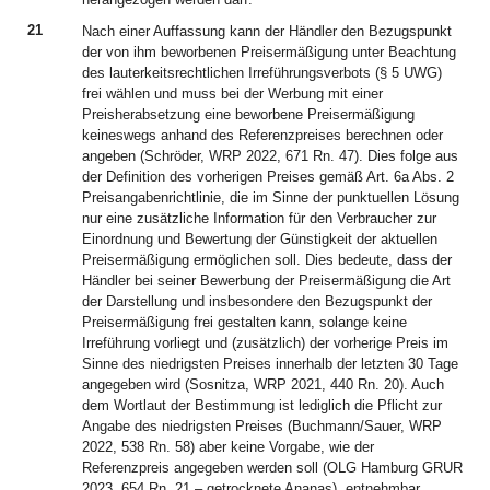
21
Nach einer Auffassung kann der Händler den Bezugspunkt
der von ihm beworbenen Preisermäßigung unter Beachtung
des lauterkeitsrechtlichen Irreführungsverbots (§ 5 UWG)
frei wählen und muss bei der Werbung mit einer
Preisherabsetzung eine beworbene Preisermäßigung
keineswegs anhand des Referenzpreises berechnen oder
angeben (Schröder, WRP 2022, 671 Rn. 47). Dies folge aus
der Definition des vorherigen Preises gemäß Art. 6a Abs. 2
Preisangabenrichtlinie, die im Sinne der punktuellen Lösung
nur eine zusätzliche Information für den Verbraucher zur
Einordnung und Bewertung der Günstigkeit der aktuellen
Preisermäßigung ermöglichen soll. Dies bedeute, dass der
Händler bei seiner Bewerbung der Preisermäßigung die Art
der Darstellung und insbesondere den Bezugspunkt der
Preisermäßigung frei gestalten kann, solange keine
Irreführung vorliegt und (zusätzlich) der vorherige Preis im
Sinne des niedrigsten Preises innerhalb der letzten 30 Tage
angegeben wird (Sosnitza, WRP 2021, 440 Rn. 20). Auch
dem Wortlaut der Bestimmung ist lediglich die Pflicht zur
Angabe des niedrigsten Preises (Buchmann/Sauer, WRP
2022, 538 Rn. 58) aber keine Vorgabe, wie der
Referenzpreis angegeben werden soll (OLG Hamburg GRUR
2023, 654 Rn. 21 – getrocknete Ananas), entnehmbar.