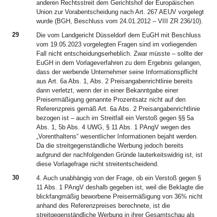
anderen Rechtsstreit dem Gerichtshof der Europäischen
Union zur Vorabentscheidung nach Art. 267 AEUV vorgelegt
wurde (BGH, Beschluss vom 24.01.2012 – VIII ZR 236/10).
29
Die vom Landgericht Düsseldorf dem EuGH mit Beschluss
vom 19.05.2023 vorgelegten Fragen sind im vorliegenden
Fall nicht entscheidungserheblich. Zwar müsste – sollte der
EuGH in dem Vorlageverfahren zu dem Ergebnis gelangen,
dass der werbende Unternehmer seine Informationspflicht
aus Art. 6a Abs. 1, Abs. 2 Preisangabenrichtlinie bereits
dann verletzt, wenn der in einer Bekanntgabe einer
Preisermäßigung genannte Prozentsatz nicht auf den
Referenzpreis gemäß Art. 6a Abs. 2 Preisangabenrichtlinie
bezogen ist – auch im Streitfall ein Verstoß gegen §§ 5a
Abs. 1, 5b Abs. 4 UWG, § 11 Abs. 1 PAngV wegen des
„Vorenthaltens“ wesentlicher Informationen bejaht werden.
Da die streitgegenständliche Werbung jedoch bereits
aufgrund der nachfolgenden Gründe lauterkeitswidrig ist, ist
diese Vorlagefrage nicht streitentscheidend.
30
4. Auch unabhängig von der Frage, ob ein Verstoß gegen §
11 Abs. 1 PAngV deshalb gegeben ist, weil die Beklagte die
blickfangmäßig beworbene Preisermäßigung von 36% nicht
anhand des Referenzpreises berechnete, ist die
streitgegenständliche Werbung in ihrer Gesamtschau als