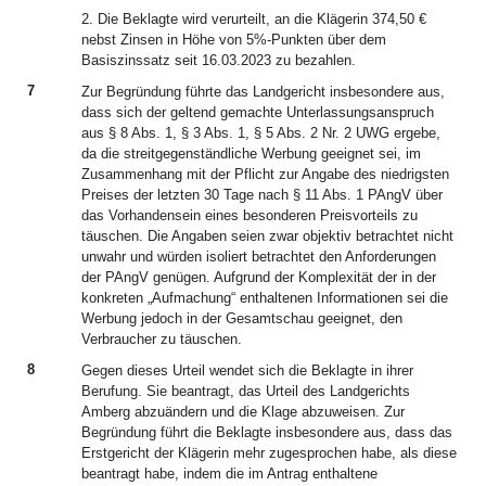
2. Die Beklagte wird verurteilt, an die Klägerin 374,50 €
nebst Zinsen in Höhe von 5%-Punkten über dem
Basiszinssatz seit 16.03.2023 zu bezahlen.
7
Zur Begründung führte das Landgericht insbesondere aus,
dass sich der geltend gemachte Unterlassungsanspruch
aus § 8 Abs. 1, § 3 Abs. 1, § 5 Abs. 2 Nr. 2 UWG ergebe,
da die streitgegenständliche Werbung geeignet sei, im
Zusammenhang mit der Pflicht zur Angabe des niedrigsten
Preises der letzten 30 Tage nach § 11 Abs. 1 PAngV über
das Vorhandensein eines besonderen Preisvorteils zu
täuschen. Die Angaben seien zwar objektiv betrachtet nicht
unwahr und würden isoliert betrachtet den Anforderungen
der PAngV genügen. Aufgrund der Komplexität der in der
konkreten „Aufmachung“ enthaltenen Informationen sei die
Werbung jedoch in der Gesamtschau geeignet, den
Verbraucher zu täuschen.
8
Gegen dieses Urteil wendet sich die Beklagte in ihrer
Berufung. Sie beantragt, das Urteil des Landgerichts
Amberg abzuändern und die Klage abzuweisen. Zur
Begründung führt die Beklagte insbesondere aus, dass das
Erstgericht der Klägerin mehr zugesprochen habe, als diese
beantragt habe, indem die im Antrag enthaltene