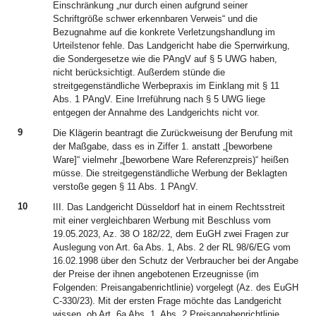
Einschränkung „nur durch einen aufgrund seiner
Schriftgröße schwer erkennbaren Verweis“ und die
Bezugnahme auf die konkrete Verletzungshandlung im
Urteilstenor fehle. Das Landgericht habe die Sperrwirkung,
die Sondergesetze wie die PAngV auf § 5 UWG haben,
nicht berücksichtigt. Außerdem stünde die
streitgegenständliche Werbepraxis im Einklang mit § 11
Abs. 1 PAngV. Eine Irreführung nach § 5 UWG liege
entgegen der Annahme des Landgerichts nicht vor.
9
Die Klägerin beantragt die Zurückweisung der Berufung mit
der Maßgabe, dass es in Ziffer 1. anstatt „[beworbene
Ware]“ vielmehr „[beworbene Ware Referenzpreis)“ heißen
müsse. Die streitgegenständliche Werbung der Beklagten
verstoße gegen § 11 Abs. 1 PAngV.
10
III. Das Landgericht Düsseldorf hat in einem Rechtsstreit
mit einer vergleichbaren Werbung mit Beschluss vom
19.05.2023, Az. 38 O 182/22, dem EuGH zwei Fragen zur
Auslegung von Art. 6a Abs. 1, Abs. 2 der RL 98/6/EG vom
16.02.1998 über den Schutz der Verbraucher bei der Angabe
der Preise der ihnen angebotenen Erzeugnisse (im
Folgenden: Preisangabenrichtlinie) vorgelegt (Az. des EuGH
C-330/23). Mit der ersten Frage möchte das Landgericht
wissen, ob Art. 6a Abs. 1, Abs. 2 Preisangabenrichtlinie,