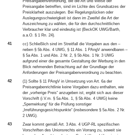
Preisangabenverordnung, die die Art und Weise der
Preisangabe betreffen, sind im Lichte des Grundsatzes der
Preisklarheit auszulegen. Bei Regelungslücken oder
Auslegungsschwierigkeit ist dann im Zweifel die Art der
Auszeichnung zu wählen, die für den durchschnittlichen
Verbraucher klar und eindeutig ist (BeckOK UWG/Barth,
a.a.O. § 1 Rn. 24).
41
cc) Schließlich sind im Streitfall die Vorgaben aus den –
neben § 5b Abs. 4 UWG, § 11 Abs. 1 PAngV anwendbaren –
§ 5a Abs. 1 und Abs. 2 Nr. 2, § 5b Abs. 1 Nr. 3 UWG
aufgrund einer die gesamte Gestaltung der Werbung in den
Blick nehmenden Betrachtung auf der Grundlage der
Anforderungen der Preisangabenverordnung zu beachten.
42
(1) Sollte § 11 PAngV in Umsetzung von Art. 6a der
Preisangabenrichtlinie keine Vorgaben dazu enthalten, wie
der „vorherige Preis“ anzugeben ist, ergibt sich aus dieser
Vorschrift (i.V.m. § 5a Abs. 1, § 5b Abs. 4 UWG) keine
„Sperrwirkung“ für die Prüfung sonstiger
„Irreführungsgesichtspunkte“ (insbesondere § 5a Abs. 2 Nr.
2 UWG).
43
Zwar kommt gemäß Art. 3 Abs. 4 UGP-RL spezifischen
Vorschriften des Unionsrechts ein Vorrang zu, soweit sie