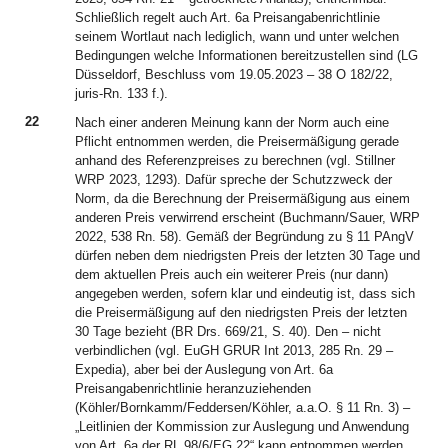
Schließlich regelt auch Art. 6a Preisangabenrichtlinie
seinem Wortlaut nach lediglich, wann und unter welchen
Bedingungen welche Informationen bereitzustellen sind (LG
Düsseldorf, Beschluss vom 19.05.2023 – 38 O 182/22,
juris-Rn. 133 f.).
22
Nach einer anderen Meinung kann der Norm auch eine
Pflicht entnommen werden, die Preisermäßigung gerade
anhand des Referenzpreises zu berechnen (vgl. Stillner
WRP 2023, 1293). Dafür spreche der Schutzzweck der
Norm, da die Berechnung der Preisermäßigung aus einem
anderen Preis verwirrend erscheint (Buchmann/Sauer, WRP
2022, 538 Rn. 58). Gemäß der Begründung zu § 11 PAngV
dürfen neben dem niedrigsten Preis der letzten 30 Tage und
dem aktuellen Preis auch ein weiterer Preis (nur dann)
angegeben werden, sofern klar und eindeutig ist, dass sich
die Preisermäßigung auf den niedrigsten Preis der letzten
30 Tage bezieht (BR Drs. 669/21, S. 40). Den – nicht
verbindlichen (vgl. EuGH GRUR Int 2013, 285 Rn. 29 –
Expedia), aber bei der Auslegung von Art. 6a
Preisangabenrichtlinie heranzuziehenden
(Köhler/Bornkamm/Feddersen/Köhler, a.a.O. § 11 Rn. 3) –
„Leitlinien der Kommission zur Auslegung und Anwendung
von Art. 6a der RL 98/6/EG 22“ kann entnommen werden,