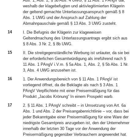
Abs. 1, Abs. 2, § 5b Abs. 4 UWG, § 11 Abs. 1 PAngV dar,
weshalb der klagebefugten und aktivlegitimierten Klägerin
der geltend gemachte Unterlassungsanspruch gemäß § 8
Abs. 1 UWG und der Anspruch auf Zahlung der
Abmahnpauschale gemäß § 13 Abs. 3 UWG zusteht.
14
I. Die Befugnis der Klägerin zur klageweisen
Geltendmachung des Unterlassungsantrags ergibt sich aus
§ 8 Abs. 3 Nr. 2, § 8b UWG.
15
II. Die streitgegenständliche Werbung ist unlauter, da sie bei
der erforderlichen Gesamtwürdigung als irreführend nach §
11 Abs. 1 PAngV i.V.m. § 5a Abs. 1, Abs. 2, § 5b Abs. 1 Nr.
3, Abs. 4 UWG anzusehen ist.
16
1. Der Anwendungsbereich von § 11 Abs. 1 PAngV ist
vorliegend öffnet, da die Beklagte als nach § 3 Abs. 1
PAngV Verpflichtete mit einer Preisermäßigung für das
Produkt „Jacobs Krönung“ In einem Prospekt warb.
17
2. § 11 Abs. 1 PAngV schreibt – in Umsetzung von Art. 6a
Abs. 1 und Abs. 2 der Preisangabenrichtlinie – vor, dass bei
jeder Bekanntgabe einer Preisermäßigung für eine Ware der
niedrigste Gesamtpreis anzugeben ist, den der Unternehmer
innerhalb der letzten 30 Tage vor der Anwendung der
Preisermäßigung gegenüber Verbrauchern angewendet hat.