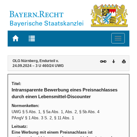
Zur
Zur
Toggle
Startseite
Trefferliste
navigati
von
der
BAYERN.RECHT
letzten
Navigation
Inhalt
OLG Nürnberg, Endurteil v.
Download
Druck
Suche
24.09.2024 – 3 U 460/24 UWG
Titel:
Intransparente Bewerbung eines Preisnachlasses
durch einen Lebensmittel-Discounter
Normenketten:
UWG § 5 Abs. 1, § 5a Abs. 1, Abs. 2, § 5b Abs. 4
PAngV § 1 Abs. 3 S. 2, § 11 Abs. 1
Leitsatz:
Eine Werbung mit einem Preisnachlass ist