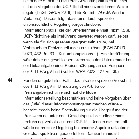
besondere Aspekte unlauterer Geschäftspraktiken in einer
mit den Vorgaben der UGP-Richtlinie unvereinbaren Weise
regeln (EuGH GRUR 2018, 1156 Rn. 58 – AGCM/Wind u.
Vodafone). Daraus folgt, dass eine durch spezielle
unionsrechtliche Regelung vorgeschriebene
Informationspraxis, die der Unternehmer einhält, nicht i.S.d.
UGP-Richtlinie als irreführend gewertet werden darf, selbst
wenn sie für sich gesehen geeignet sein sollte, bei
Verbrauchern Fehlvorstellungen auszulösen (BGH GRUR
2020, 432 Rn. 30 – Kulturchampignons II). Eine Irreführung
wäre daher ausgeschlossen, wenn sich der Unternehmer bei
der Bekanntgabe einer Preisermäßigung an die Vorgaben
des § 11 PAngV hält (Köhler, WRP 2022, 127 Rn. 30).
44
Für den umgekehrten Fall – das also die spezielle Vorschrift
des § 11 PAngV in Umsetzung von Art. 6a der
Preisangabenrichtlinie sich auf die bloße
Informationserteilung beschränken und keine Vorgaben über
das „Wie“ dieser Informationsangaben machen würde –
besteht jedoch keine Sperrwirkung für die Überprüfung der
Preiswerbung unter dem Gesichtspunkt des allgemeinen
Irreführungsverbots aus der UGP-RL. Denn in diesem Fall
würde es an einer Regelung besonderer Aspekte unlauterer
Geschäftspraktiken gerade fehlen. Darüber hinaus ist