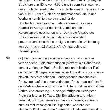
Streichpreis in Höhe von 6,99 € und in dem Fußnotentext
zusätzlich den niedrigsten Preis der letzten 30 Tage in Höhe
von 4,44 €. Diese Vielzahl an Informationen, die in der
Werbung kombiniert werden, sind für den
Durchschnittsverbraucher mehr verwirrend, als dass
Klarheit in Bezug auf den Preisvorteil und den
Referenzpreis geschaffen wird: Durch die Angabe des
Streichpreises und der sich daraus ergebenden
prozentualen Rabatthöhe erfolgt vielmehr eine Ablenkung
von dem nach § 11 Abs. 1 PAngV maßgeblichen
Referenzpreis.
50
cc) Die Preiswerbung kombiniert jedoch nicht nur vier
verschiedene Preisinformationen (prozentuale Rabatthöhe,
derzeit verlangter Preis, Streichpreis und niedrigster Preis
der letzten 30 Tage), sondern bezieht zusätzlich noch den –
plakativ hervorgehobenen – angegebenen prozentualen
Preisvorteil auf den zuvor verlangten Preis, statt auf den für
den Verbraucher – auch vor dem Hintergrund der normativen
Verbrauchererwartung – aussagekräftigeren niedrigsten
Preis der letzten 30 Tage. Die Ermäßigung wird mithin
zweimal, und zwar jeweils in plakativer Weise, in Bezug
zum zuletzt verlangten Preis gesetzt, während der
niedrigste Preis, zu deren Angabe die Beklagten gesetzlich