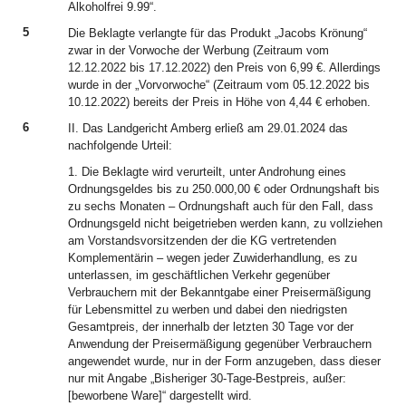
Alkoholfrei 9.99“.
5
Die Beklagte verlangte für das Produkt „Jacobs Krönung“
zwar in der Vorwoche der Werbung (Zeitraum vom
12.12.2022 bis 17.12.2022) den Preis von 6,99 €. Allerdings
wurde in der „Vorvorwoche“ (Zeitraum vom 05.12.2022 bis
10.12.2022) bereits der Preis in Höhe von 4,44 € erhoben.
6
II. Das Landgericht Amberg erließ am 29.01.2024 das
nachfolgende Urteil:
1. Die Beklagte wird verurteilt, unter Androhung eines
Ordnungsgeldes bis zu 250.000,00 € oder Ordnungshaft bis
zu sechs Monaten – Ordnungshaft auch für den Fall, dass
Ordnungsgeld nicht beigetrieben werden kann, zu vollziehen
am Vorstandsvorsitzenden der die KG vertretenden
Komplementärin – wegen jeder Zuwiderhandlung, es zu
unterlassen, im geschäftlichen Verkehr gegenüber
Verbrauchern mit der Bekanntgabe einer Preisermäßigung
für Lebensmittel zu werben und dabei den niedrigsten
Gesamtpreis, der innerhalb der letzten 30 Tage vor der
Anwendung der Preisermäßigung gegenüber Verbrauchern
angewendet wurde, nur in der Form anzugeben, dass dieser
nur mit Angabe „Bisheriger 30-Tage-Bestpreis, außer:
[beworbene Ware]“ dargestellt wird.