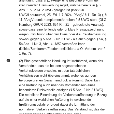
anerkannt, dass § 11 PAngV eine besondere Form der
irreführenden Preiswerbung regelt, welche bereits in § 5
Abs. 1 S. 2 Nr. 2 UWG geregelt ist (BeckOK
UWG/Laoutoumai, 25. Ed. 1.7.2024, PAngV § 11 Rn. 3).), §
11 PAngV somit komplementär neben § 5 UWG steht (OLG
Hamburg GRUR 2023, 654 Rn. 21 – getrocknete Ananas),
sowie dass eine fehlende oder unklare Preisauszeichnung
wegen Irreführung über den Preis oder die Preisbemessung
sowohl gegen § 5 Abs. 2 Nr. 2 UWG als auch gegen § 5a, §
5b Abs. 1 Nr. 3, Abs. 4 UWG verstoßen kann
(Köhler/Bornkamm/Feddersen/Köhler a.a.O. Vorbem. vor §
1 Rn. 7).
45
(2) Eine geschäftliche Handlung ist irreführend, wenn das
Verständnis, das sie bei den angesprochenen
Verkehrskreisen erwecke, mit den tatsächlichen
Verhältnissen nicht übereinstimmt, wobei es auf den
hervorgerufenen Gesamteindruck ankommt. Dabei kann
eine Irreführung auch über das Vorhandensein eines
besonderen Preisvorteils erfolgen (§ 5 Abs. 2 Nr. 2 UWG).
Die rechtliche Einordnung der Verkehrsauffassung in Bezug
auf die einer werblichen Äußerung innewohnende
Irreführungsgefahr erfordert dabei die Ermittlung der
normativen Verkehrsauffassung. Das Verständnis, das die