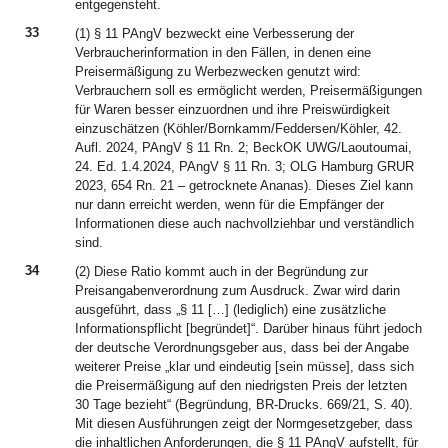
entgegensteht.
33
(1) § 11 PAngV bezweckt eine Verbesserung der
Verbraucherinformation in den Fällen, in denen eine
Preisermäßigung zu Werbezwecken genutzt wird:
Verbrauchern soll es ermöglicht werden, Preisermäßigungen
für Waren besser einzuordnen und ihre Preiswürdigkeit
einzuschätzen (Köhler/Bornkamm/Feddersen/Köhler, 42.
Aufl. 2024, PAngV § 11 Rn. 2; BeckOK UWG/Laoutoumai,
24. Ed. 1.4.2024, PAngV § 11 Rn. 3; OLG Hamburg GRUR
2023, 654 Rn. 21 – getrocknete Ananas). Dieses Ziel kann
nur dann erreicht werden, wenn für die Empfänger der
Informationen diese auch nachvollziehbar und verständlich
sind.
34
(2) Diese Ratio kommt auch in der Begründung zur
Preisangabenverordnung zum Ausdruck. Zwar wird darin
ausgeführt, dass „§ 11 […] (lediglich) eine zusätzliche
Informationspflicht [begründet]“. Darüber hinaus führt jedoch
der deutsche Verordnungsgeber aus, dass bei der Angabe
weiterer Preise „klar und eindeutig [sein müsse], dass sich
die Preisermäßigung auf den niedrigsten Preis der letzten
30 Tage bezieht“ (Begründung, BR-Drucks. 669/21, S. 40).
Mit diesen Ausführungen zeigt der Normgesetzgeber, dass
die inhaltlichen Anforderungen, die § 11 PAngV aufstellt, für