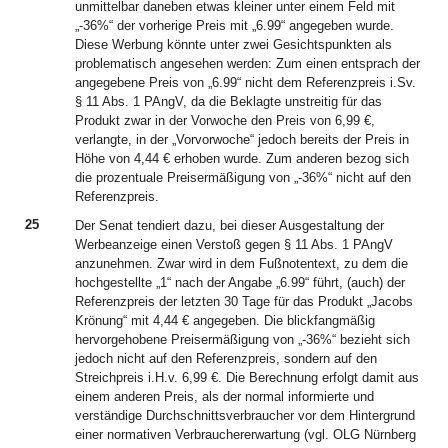
unmittelbar daneben etwas kleiner unter einem Feld mit
„-36%“ der vorherige Preis mit „6.99“ angegeben wurde.
Diese Werbung könnte unter zwei Gesichtspunkten als
problematisch angesehen werden: Zum einen entsprach der
angegebene Preis von „6.99“ nicht dem Referenzpreis i.Sv.
§ 11 Abs. 1 PAngV, da die Beklagte unstreitig für das
Produkt zwar in der Vorwoche den Preis von 6,99 €,
verlangte, in der „Vorvorwoche“ jedoch bereits der Preis in
Höhe von 4,44 € erhoben wurde. Zum anderen bezog sich
die prozentuale Preisermäßigung von „-36%“ nicht auf den
Referenzpreis.
25
Der Senat tendiert dazu, bei dieser Ausgestaltung der
Werbeanzeige einen Verstoß gegen § 11 Abs. 1 PAngV
anzunehmen. Zwar wird in dem Fußnotentext, zu dem die
hochgestellte „1“ nach der Angabe „6.99“ führt, (auch) der
Referenzpreis der letzten 30 Tage für das Produkt „Jacobs
Krönung“ mit 4,44 € angegeben. Die blickfangmäßig
hervorgehobene Preisermäßigung von „-36%“ bezieht sich
jedoch nicht auf den Referenzpreis, sondern auf den
Streichpreis i.H.v. 6,99 €. Die Berechnung erfolgt damit aus
einem anderen Preis, als der normal informierte und
verständige Durchschnittsverbraucher vor dem Hintergrund
einer normativen Verbrauchererwartung (vgl. OLG Nürnberg