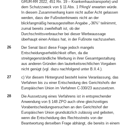
GRUR-RR 2022, 451 Rn. 19 – Krankenhaustransporte) und
dem Schutzzweck von § 11 Abs. 1 PAngV erwarten würde.
In diesem Zusammenhang kann nicht außer Acht gelassen
werden, dass der Fußnotenhinweis nicht an der
blickfangmäßig herausgestellten Angabe „-36%“ teilnimmt,
zumal bereits zweifelhaft ist, ob der
Durchschnittsverbraucher bei dieser Werbeaussage
überhaupt einen Anlass hat, in der Fußnote nachzusehen.
26
Der Senat lässt diese Frage jedoch mangels
Entscheidungserheblichkeit offen, da die
streitgegenständliche Werbung in ihrer Gesamtgestaltung
aus anderen Gründen den lauterkeitsrechtlichen Vorgaben
nicht genügt (vgl. dazu nachfolgend unter B.II.4.).
27
c) Vor diesem Hintergrund besteht keine Veranlassung, das
Verfahren bis zu einer Entscheidung des Gerichtshofs der
Europäischen Union im Verfahren C-330/23 auszusetzen.
28
Die Aussetzung eines Verfahrens ist in entsprechender
Anwendung von § 148 ZPO auch ohne gleichzeitiges
Vorabentscheidungsersuchen an den Gerichtshof der
Europäischen Union grundsätzlich zulässig und geboten,
wenn die Entscheidung des Rechtsstreits von der
Beantwortung derselben Frage abhängt, die bereits in einem