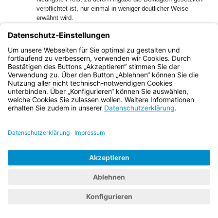
verpflichtet ist, nur einmal in weniger deutlicher Weise
erwähnt wird.
51
dd) Darüber hinaus ist der Fußnotentext, auf den die nach
der Preisangabe „6.99“ hochgestellte Ziffer 1 verweist und in
dem es heißt „Bisheriger 30-Tage-Bestpreis, außer: Jacobs
Krönung 4.44 […]“, vollkommen unklar und
missverständlich formuliert.
52
Den ersten Teil dieses Hinweises versteht der
Durchschnittsverbraucher dahingehend, dass es sich bei
der Preisangabe in Höhe von „6.99“ bei dem beworbenen
Produkt „Jacobs Krönung“ um den „bisherigen 30-Tage-
Bestpreis“ handelt, da sich die Fußnote direkt hinter der
Preisangabe „6.99“ befindet und der Verbraucher erwartet,
dass der Fußnotentext Erläuterungen zu diesem Preis
enthält. Es ist bereits fraglich, ob der
Durchschnittsverbraucher weiß, dass sich hinter diesem
Begriff der Referenzpreis i.S.v. § 11 PAngV – also der
niedrigste Gesamtpreis, den die Beklagte innerhalb der
letzten 30 Tage vor der Anwendung der Preisermäßigung
gegenüber Verbrauchern angewendet hat – verbirgt. Selbst
wenn dies der Fall wäre, wäre diese Information
unzutreffend, da die Beklagte für das Produkt „Jacobs