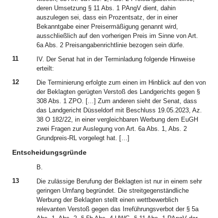
deren Umsetzung § 11 Abs. 1 PAngV dient, dahin
auszulegen sei, dass ein Prozentsatz, der in einer
Bekanntgabe einer Preisermäßigung genannt wird,
ausschließlich auf den vorherigen Preis im Sinne von Art.
6a Abs. 2 Preisangabenrichtlinie bezogen sein dürfe.
11
IV. Der Senat hat in der Terminladung folgende Hinweise
erteilt:
12
Die Terminierung erfolgte zum einen im Hinblick auf den von
der Beklagten gerügten Verstoß des Landgerichts gegen §
308 Abs. 1 ZPO. […] Zum anderen sieht der Senat, dass
das Landgericht Düsseldorf mit Beschluss 19.05.2023, Az.
38 O 182/22, in einer vergleichbaren Werbung dem EuGH
zwei Fragen zur Auslegung von Art. 6a Abs. 1, Abs. 2
Grundpreis-RL vorgelegt hat. […]
Entscheidungsgründe
B.
13
Die zulässige Berufung der Beklagten ist nur in einem sehr
geringen Umfang begründet. Die streitgegenständliche
Werbung der Beklagten stellt einen wettbewerblich
relevanten Verstoß gegen das Irreführungsverbot der § 5a