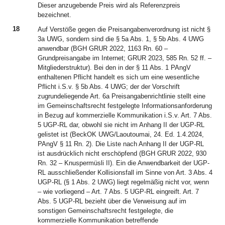
Dieser anzugebende Preis wird als Referenzpreis
bezeichnet.
18
Auf Verstöße gegen die Preisangabenverordnung ist nicht §
3a UWG, sondern sind die § 5a Abs. 1, § 5b Abs. 4 UWG
anwendbar (BGH GRUR 2022, 1163 Rn. 60 –
Grundpreisangabe im Internet; GRUR 2023, 585 Rn. 52 ff. –
Mitgliederstruktur). Bei den in der § 11 Abs. 1 PAngV
enthaltenen Pflicht handelt es sich um eine wesentliche
Pflicht i.S.v. § 5b Abs. 4 UWG; der der Vorschrift
zugrundeliegende Art. 6a Preisangabenrichtlinie stellt eine
im Gemeinschaftsrecht festgelegte Informationsanforderung
in Bezug auf kommerzielle Kommunikation i.S.v. Art. 7 Abs.
5 UGP-RL dar, obwohl sie nicht im Anhang II der UGP-RL
gelistet ist (BeckOK UWG/Laoutoumai, 24. Ed. 1.4.2024,
PAngV § 11 Rn. 2). Die Liste nach Anhang II der UGP-RL
ist ausdrücklich nicht erschöpfend (BGH GRUR 2022, 930
Rn. 32 – Knuspermüsli II). Ein die Anwendbarkeit der UGP-
RL ausschließender Kollisionsfall im Sinne von Art. 3 Abs. 4
UGP-RL (§ 1 Abs. 2 UWG) liegt regelmäßig nicht vor, wenn
– wie vorliegend – Art. 7 Abs. 5 UGP-RL eingreift. Art. 7
Abs. 5 UGP-RL bezieht über die Verweisung auf im
sonstigen Gemeinschaftsrecht festgelegte, die
kommerzielle Kommunikation betreffende