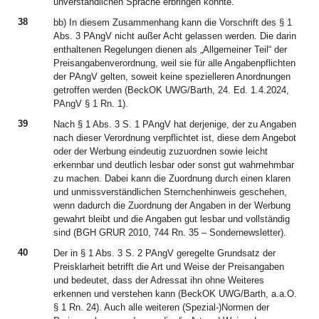
unverständlichen Sprache erbringen könnte.
38
bb) In diesem Zusammenhang kann die Vorschrift des § 1
Abs. 3 PAngV nicht außer Acht gelassen werden. Die darin
enthaltenen Regelungen dienen als „Allgemeiner Teil“ der
Preisangabenverordnung, weil sie für alle Angabenpflichten
der PAngV gelten, soweit keine spezielleren Anordnungen
getroffen werden (BeckOK UWG/Barth, 24. Ed. 1.4.2024,
PAngV § 1 Rn. 1).
39
Nach § 1 Abs. 3 S. 1 PAngV hat derjenige, der zu Angaben
nach dieser Verordnung verpflichtet ist, diese dem Angebot
oder der Werbung eindeutig zuzuordnen sowie leicht
erkennbar und deutlich lesbar oder sonst gut wahrnehmbar
zu machen. Dabei kann die Zuordnung durch einen klaren
und unmissverständlichen Sternchenhinweis geschehen,
wenn dadurch die Zuordnung der Angaben in der Werbung
gewahrt bleibt und die Angaben gut lesbar und vollständig
sind (BGH GRUR 2010, 744 Rn. 35 – Sondernewsletter).
40
Der in § 1 Abs. 3 S. 2 PAngV geregelte Grundsatz der
Preisklarheit betrifft die Art und Weise der Preisangaben
und bedeutet, dass der Adressat ihn ohne Weiteres
erkennen und verstehen kann (BeckOK UWG/Barth, a.a.O.
§ 1 Rn. 24). Auch alle weiteren (Spezial-)Normen der