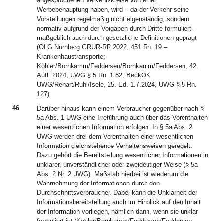
angesprochenen Verkehrskreise von einer
Werbebehauptung haben, wird – da der Verkehr seine
Vorstellungen regelmäßig nicht eigenständig, sondern
normativ aufgrund der Vorgaben durch Dritte formuliert –
maßgeblich auch durch gesetzliche Definitionen geprägt
(OLG Nürnberg GRUR-RR 2022, 451 Rn. 19 –
Krankenhaustransporte;
Köhler/Bornkamm/Feddersen/Bornkamm/Feddersen, 42.
Aufl. 2024, UWG § 5 Rn. 1.82; BeckOK
UWG/Rehart/Ruhl/Isele, 25. Ed. 1.7.2024, UWG § 5 Rn.
127).
46
Darüber hinaus kann einem Verbraucher gegenüber nach §
5a Abs. 1 UWG eine Irreführung auch über das Vorenthalten
einer wesentlichen Information erfolgen. In § 5a Abs. 2
UWG werden drei dem Vorenthalten einer wesentlichen
Information gleichstehende Verhaltensweisen geregelt.
Dazu gehört die Bereitstellung wesentlicher Informationen in
unklarer, unverständlicher oder zweideutiger Weise (§ 5a
Abs. 2 Nr. 2 UWG). Maßstab hierbei ist wiederum die
Wahrnehmung der Informationen durch den
Durchschnittsverbraucher. Dabei kann die Unklarheit der
Informationsbereitstellung auch im Hinblick auf den Inhalt
der Information vorliegen, nämlich dann, wenn sie unklar
formuliert ist (Köhler/Bornkamm/Feddersen/Feddersen,