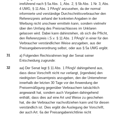
irreführend nach § 5a Abs. 1, Abs. 2, § 5b Abs. 1 Nr. 3, Abs.
4 UWG, § 11 Abs. 1 PAngV anzusehen, da der normal
informierte und verständige Durchschnittsverbraucher den
Referenzpreis anhand der konkreten Angaben in der
Werbung nicht unschwer ermitteln kann, sondern vielmehr
über den Umfang des Preisnachlasses im Unklaren
gelassen wird. Dabei kann dahinstehen, ob sich die Pflicht,
den Referenzpreis i.S.v. § 11 Abs. 1 PAngV in einer für den
Verbraucher verständlichen Weise anzugeben, aus der
Preisangabenverordnung selbst, oder aus § 5a UWG ergibt.
31
a) Folgenden Rechtsrahmen legt der Senat seiner
Entscheidung zugrunde:
32
aa) Der Senat legt § 11 Abs. 1 PAngV dahingehend aus,
dass diese Vorschrift nicht nur verlangt, (irgendwie) den
niedrigsten Gesamtpreis anzugeben, den der Unternehmer
innerhalb der letzten 30 Tage vor der Anwendung der
Preisermäßigung gegenüber Verbrauchern tatsächlich
angewandt hat, sondern auch Vorgaben dahingehend
enthält, dass dies auf eine Art und Weise zu geschehen
hat, die der Verbraucher nachvollziehen kann und für diesen
verständlich ist. Dies ergibt die Auslegung der Vorschrift,
der auch Art. 6a der Preisangabenrichtlinie nicht