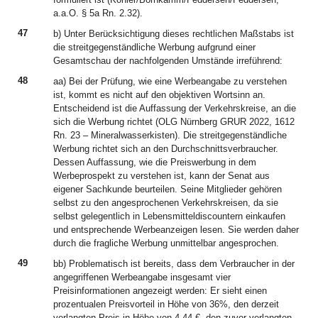
a.a.O. § 5a Rn. 2.32).
47
b) Unter Berücksichtigung dieses rechtlichen Maßstabs ist
die streitgegenständliche Werbung aufgrund einer
Gesamtschau der nachfolgenden Umstände irreführend:
48
aa) Bei der Prüfung, wie eine Werbeangabe zu verstehen
ist, kommt es nicht auf den objektiven Wortsinn an.
Entscheidend ist die Auffassung der Verkehrskreise, an die
sich die Werbung richtet (OLG Nürnberg GRUR 2022, 1612
Rn. 23 – Mineralwasserkisten). Die streitgegenständliche
Werbung richtet sich an den Durchschnittsverbraucher.
Dessen Auffassung, wie die Preiswerbung in dem
Werbeprospekt zu verstehen ist, kann der Senat aus
eigener Sachkunde beurteilen. Seine Mitglieder gehören
selbst zu den angesprochenen Verkehrskreisen, da sie
selbst gelegentlich in Lebensmitteldiscountern einkaufen
und entsprechende Werbeanzeigen lesen. Sie werden daher
durch die fragliche Werbung unmittelbar angesprochen.
49
bb) Problematisch ist bereits, dass dem Verbraucher in der
angegriffenen Werbeangabe insgesamt vier
Preisinformationen angezeigt werden: Er sieht einen
prozentualen Preisvorteil in Höhe von 36%, den derzeit
verlangten Preis in Höhe von 4,44 €, den zuvor verlangten