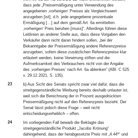
dass jede „Preisermäßigung unter Verwendung des
angegebenen ‚vorherigen‘ Preises als Vergleichswert
anzugeben [ist], d.h. jede angegebene prozentuale
Ermäßigung […] auf dem gemäß Art. 6a ermittelten
‚vorherigen‘ Preis beruhen [muss]“. Allerdings führen diese
Leitlinien an anderer Stelle aus, dass diese Vorgaben den
Verkäufer dann nicht daran hindern sollen, „bei der
Bekanntgabe der Preisermäßigung andere Referenzpreise
anzugeben, sofern diese zusätzlichen Referenzpreise klar
erläutert werden, keine Verwirrung stiften und die
Aufmerksamkeit des Verbrauchers nicht von der Angabe
des ‚vorherigen Preises‘ nach Art. 6a ablenken“ (ABl. C 525
v. 29.12.2021, S. 135).
23
b) Aus Sicht des Senats spricht zwar viel dafür, dass die
streitgegenständliche Werbung bereits deshalb unlauter ist,
weil sich die Berechnung der in Prozent ausgedrückten
Preisermäßigung nicht auf den Referenzpreis bezieht. Der
Senat lässt jedoch diese Frage – weil nicht
entscheidungserheblich – offen.
24
Im vorliegenden Fall bewarb die Beklagte das
streitgegenständliche Produkt „Jacobs Krönung“
dahingehend, dass der herabgesetzte Preis mit „4.44*“ und