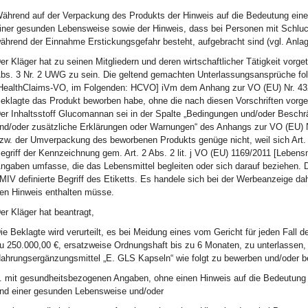
ährend auf der Verpackung des Produkts der Hinweis auf die Bedeutung ei
iner gesunden Lebensweise sowie der Hinweis, dass bei Personen mit Schlu
ährend der Einnahme Erstickungsgefahr besteht, aufgebracht sind (vgl. Anlage 
er Kläger hat zu seinen Mitgliedern und deren wirtschaftlicher Tätigkeit vorg
bs. 3 Nr. 2 UWG zu sein. Die geltend gemachten Unterlassungsansprüche folgt
HealthClaims-VO, im Folgenden: HCVO] iVm dem Anhang zur VO (EU) Nr. 432
eklagte das Produkt beworben habe, ohne die nach diesen Vorschriften vorg
er Inhaltsstoff Glucomannan sei in der Spalte „Bedingungen und/oder Beschr
nd/oder zusätzliche Erklärungen oder Warnungen“ des Anhangs zur VO (EU) Nr
zw. der Umverpackung des beworbenen Produkts genüge nicht, weil sich Art.
egriff der Kennzeichnung gem. Art. 2 Abs. 2 lit. j VO (EU) 1169/2011 [Lebens
ngaben umfasse, die das Lebensmittel begleiten oder sich darauf beziehen. Der B
MIV definierte Begriff des Etiketts. Es handele sich bei der Werbeanzeige d
en Hinweis enthalten müsse.
er Kläger hat beantragt,
ie Beklagte wird verurteilt, es bei Meidung eines vom Gericht für jeden Fall
u 250.000,00 €, ersatzweise Ordnungshaft bis zu 6 Monaten, zu unterlassen
ahrungsergänzungsmittel „E. GLS Kapseln“ wie folgt zu bewerben und/oder b
. mit gesundheitsbezogenen Angaben, ohne einen Hinweis auf die Bedeutun
nd einer gesunden Lebensweise und/oder