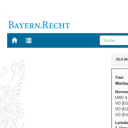
Zur
Zur
Startseite
Trefferliste
von
der
Navigation
BAYERN.RECHT
letzten
Inhalt
OLG Mün
Suche
Titel:
Werbu
Normen
UWG § 3
VO (EG) 
VO (EU) 
VO (EU)
Leitsät