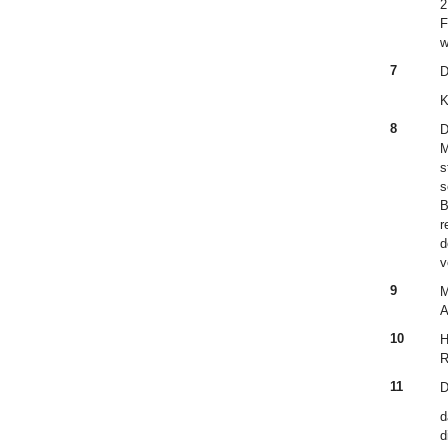
2
F
w
7
D
K
8
D
M
s
s
B
r
d
v
9
M
A
10
H
R
11
D
d
d