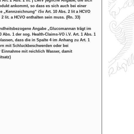
t. 2 Abs. 2 lit. j LMIV jegliche Angabe, die sich
odukt ankommt, so dass es sich auch bei einer
 „Kennzeichnung“ iSv Art. 10 Abs. 2 lit a HCVO
2 lit. a HCVO enthalten sein muss. (Rn. 33)
sundheitsbezogene Angabe „Glucomannan trägt im
Abs. 1 der sog. Health-Claims-VO i.V. Art. 1 Abs. 1
assen, dass die in Spalte 4 im Anhang zu Art. 1
ern mit Schluckbeschwerden oder bei
r Einnahme mit reichlich Wasser, damit
tsatz)