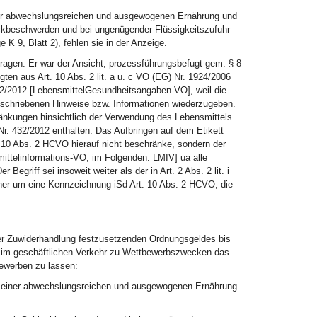
ner abwechslungsreichen und ausgewogenen Ernährung und
ckbeschwerden und bei ungenügender Flüssigkeitszufuhr
K 9, Blatt 2), fehlen sie in der Anzeige.
etragen. Er war der Ansicht, prozessführungsbefugt gem. § 8
en aus Art. 10 Abs. 2 lit. a u. c VO (EG) Nr. 1924/2006
/2012 [LebensmittelGesundheitsangaben-VO], weil die
eschriebenen Hinweise bzw. Informationen wiederzugeben.
änkungen hinsichtlich der Verwendung des Lebensmittels
. 432/2012 enthalten. Das Aufbringen auf dem Etikett
 10 Abs. 2 HCVO hierauf nicht beschränke, sondern der
mittelinformations-VO; im Folgenden: LMIV] ua alle
egriff sei insoweit weiter als der in Art. 2 Abs. 2 lit. i
aher um eine Kennzeichnung iSd Art. 10 Abs. 2 HCVO, die
 der Zuwiderhandlung festzusetzenden Ordnungsgeldes bis
, im geschäftlichen Verkehr zu Wettbewerbszwecken das
ewerben zu lassen:
g einer abwechslungsreichen und ausgewogenen Ernährung