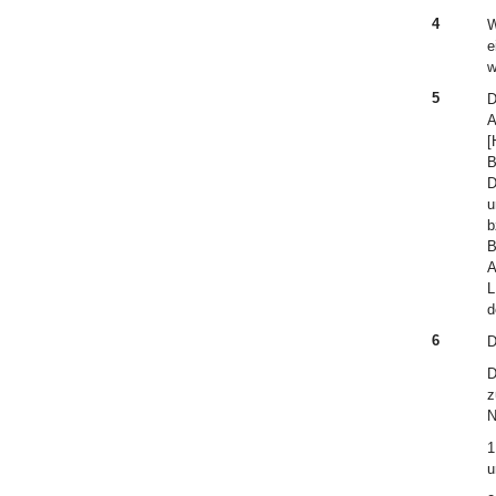
4
W
e
w
5
D
A
[
B
D
u
b
B
A
L
d
6
D
D
z
N
1
u