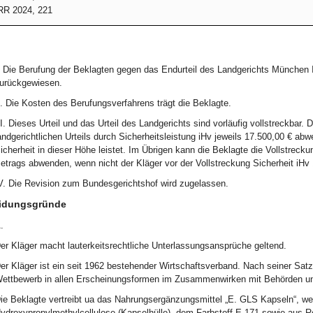
R 2024, 221
. Die Berufung der Beklagten gegen das Endurteil des Landgerichts München 
urückgewiesen.
I. Die Kosten des Berufungsverfahrens trägt die Beklagte.
II. Dieses Urteil und das Urteil des Landgerichts sind vorläufig vollstreckbar. D
andgerichtlichen Urteils durch Sicherheitsleistung iHv jeweils 17.500,00 € ab
icherheit in dieser Höhe leistet. Im Übrigen kann die Beklagte die Vollstreck
etrags abwenden, wenn nicht der Kläger vor der Vollstreckung Sicherheit iHv 
V. Die Revision zum Bundesgerichtshof wird zugelassen.
idungsgründe
.
er Kläger macht lauterkeitsrechtliche Unterlassungsansprüche geltend.
er Kläger ist ein seit 1962 bestehender Wirtschaftsverband. Nach seiner Satz
ettbewerb in allen Erscheinungsformen im Zusammenwirken mit Behörden u
ie Beklagte vertreibt ua das Nahrungsergänzungsmittel „E. GLS Kapseln“, 
ydroxypropylmethylcellulose (Kapselhülle), dem Farbstoff E 171 sowie aus Re