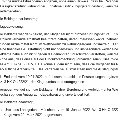
. mit gesundheitsbezogenen Angaben, ohne einen Hinweis, dass bei Person
lüssigkeitszufuhr während der Einnahme Erstickungsgefahr besteht, wenn dies
iedergegeben.
ie Beklagte hat beantragt,
lageabweisung.
ie Beklagte war der Ansicht, der Kläger sei nicht prozessführungsbefugt. Er h
itgliedsverbände ernsthaft beauftragt hätten, deren Interessen wahrzunehmen.
tünden Arzneimittel nicht im Wettbewerb zu Nahrungsergänzungsmitteln. Die vor
eine finanzielle Ausstattung nicht nachgewiesen und insbesondere weder eine
eklagte habe auch nicht gegen die genannten Vorschriften verstoßen, weil die
eiche aus, dass diese auf der Produktverpackung vorhanden seien. Dies folg
es Art. 10 Abs. 2 HCVO. Es könne zudem nicht sein, dass die Vorgaben für Na
erkäufliche Arzneimittel. Das Verfahren sei auszusetzen und die Auslegung
it Endurteil vom 19.01.2022, auf dessen tatsächliche Feststellungen ergän
z. 3 HK O 4222/21, der Klage umfassend stattgegeben.
iergegen wendet sich die Beklagte mit ihrer Berufung und verfolgt – unter Wi
echtszug- den Antrag auf Klageabweisung unverändert fort.
ie Beklagte beantragt,
as Urteil des Landgerichts München I vom 19. Januar 2022, Az.: 3 HK O 4222
ie Klage vom 22. März 2021 abgewiesen.