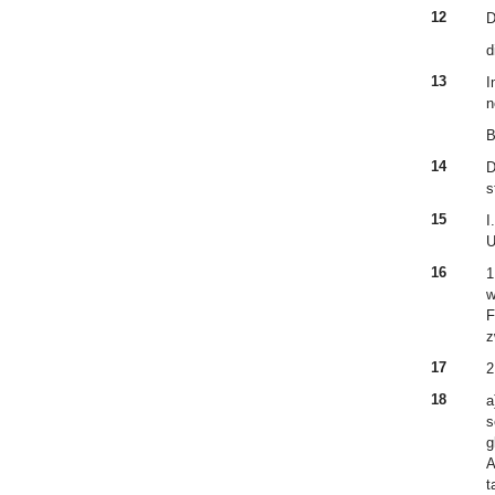
12
D
d
13
I
n
B
14
D
s
15
I
U
16
1
w
F
z
17
2
18
a
s
g
A
t