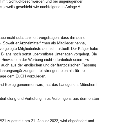
en mit Schluckbeschwerden und bei ungenügender
 jeweils geschieht wie nachfolgend in Anlage A
abe nicht substanziiert vorgetragen, dass ihn seine
 Soweit er Arzneimittelfirmen als Mitglieder nenne,
gelegte Mitgliederliste sei nicht aktuell. Der Kläger habe
 Bilanz noch sonst überprüfbare Unterlagen vorgelegt. Die
 Hinweise in der Werbung nicht erforderlich seien. Es
e auch aus der englischen und der französischen Fassung
hrungsergänzungsmittel strenger seien als für frei
sfrage dem EuGH vorzulegen.
zend Bezug genommen wird, hat das Landgericht München I,
ederholung und Vertiefung ihres Vorbringens aus dem ersten
/21 zugestellt am 21. Januar 2022, wird abgeändert und