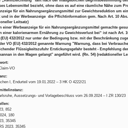
r „Kennzeichnung“ fällt nach der maßgeblichen Begriffsbestimmung des Ar
ses Lebensmittel bezieht, ohne dass es auf eine räumliche Nähe zum Pr
nzeige für ein Nahrungsergänzungsmittel zur Gewichtsreduktion um eine
 und in der Werbeanzeige die Pflichtinformation gem. Nach Art. 10 Abs. 
ioneller Leitsatz)
 in einer Werbeanzeige für ein Nahrungsergänzungsmittel gemachte ge
einer kalorienarmen Ernährung zu Gewichtsverlust bei“ ist nach Art. 10 
(EU) 432/2012 nur unter der Bedingung bzw. mit der Beschränkung zugel
 der VO (EU) 432/2012 genannte Warnung "Warnung, dass bei Verbrauch
chender Flüssigkeitszufuhr Erstickungsgefahr besteht - Empfehlung de
nnan in den Magen gelangt" angeführt wird. (Rn. 54) (redaktioneller Lei
wort:
Claim-VO
anz:
hen I, Endurteil vom 19.01.2022 – 3 HK O 4222/21
ittelinstanz:
lsruhe, Aussetzungs- und Vorlagebeschluss vom 26.09.2024 – I ZR 130/23
llen:
23, 852
024, 180
23, 35345
S 2023, 35345